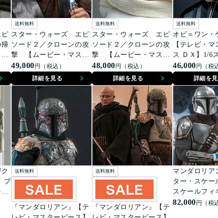
送料無料
送料無料
送料無料
エピ
スター・ウォーズ エピ
スター・ウォーズ エピ
オビ＝ワン
の帰
ソード２／クローンの攻
ソード２／クローンの攻
【テレビ・マ
スタ
撃 【ムービー・マスタ
撃 【ムービー・マスタ
ス ＤＸ】1/
Ｓ
ーピース】１／６スケー
49,000
ーピース】１／６スケー
48,000
ィギュア ダ
46,000
円（税込）
円（税込）
円（税
フィ
ルフィギュア アナキ
ルフィギュア パドメ・
ダー
詳細を見る
詳細を見る
詳細を見
イダ
ン・スカイウォーカー
アミダラ
密ク
マンダロリア
送料無料
送料無料
 プ
ター・スケー
ンダ
スケールフィ
ンダロリアン
82,000
円（税
『マンダロリアン』【テ
『マンダロリアン』【テ
イルド（２体
レビ・マスターピース】
レビ・マスターピース】