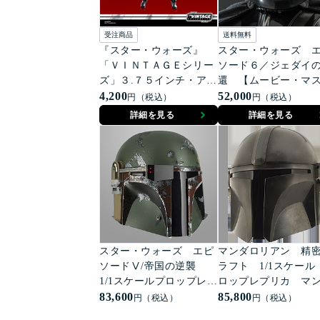
受注商品
送料無料
『スター・ウォーズ』
スター・ウォーズ 
「ＶＩＮＴＡＧＥシリー
ソード６／ジェダイ
ズ」３.７５インチ・アク
還 【ムービー・マ
ションフィギュア ハ
4,200
ーピース ＤＩＥＣＡ
52,000
円（税込）
円（税込）
ン・ソロ［映画『エピソ
Ｔ】１／６スケール
詳細を見る
詳細を見る
ード６／ジェダイの帰
ギュア ダース・ベ
還』４０周年］
ー
スター・ウォーズ エピ
マンダロリアン 精
ソードⅤ/帝国の逆襲
ラフト 1/1スケール
1/1スケールプロップレプ
ロップレプリカ マ
リカ ボバ・フェット
83,600
ロリアン
85,800
円（税込）
円（税込）
ヘルメット【再生産】