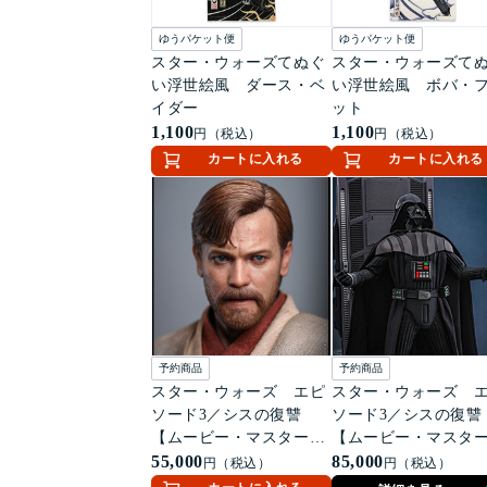
ゆうパケット便
ゆうパケット便
スター・ウォーズてぬぐ
スター・ウォーズて
い浮世絵風 ダース・ベ
い浮世絵風 ボバ・
イダー
ット
1,100
1,100
円（税込）
円（税込）
カートに入れる
カートに入れる
予約商品
予約商品
スター・ウォーズ エピ
スター・ウォーズ 
ソード3／シスの復讐
ソード3／シスの復
【ムービー・マスターピ
【ムービー・マスタ
ース】1/6スケールフィギ
55,000
ース】1/6スケールフ
85,000
円（税込）
円（税込）
ュア オビ＝ワン・ケノ
ュア ダース・ベイ