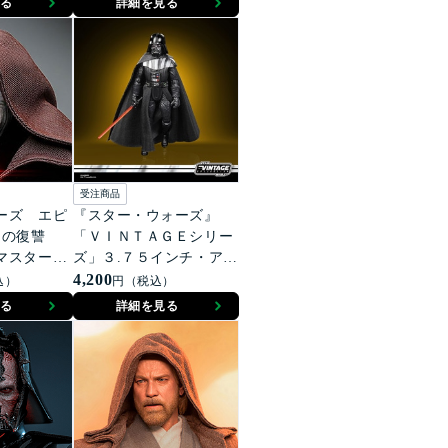
る
詳細を見る
受注商品
ーズ エピ
『スター・ウォーズ』
スの復讐
「ＶＩＮＴＡＧＥシリー
マスターピ
ズ」３.７５インチ・アク
ケールフィギ
ションフィギュア ダー
4,200
込）
円（税込）
・シディア
ス・ベイダー（第２デ
る
詳細を見る
ス・スター）［映画『エ
ピソード６／ジェダイの
帰還』４０周年］