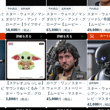
予約商品
送料無料
予約商品
送料無料
予約商品
ぬぐ
スター・ウォーズ／マン
スター・ウォーズ／マン
スター・ウォ
フェ
ダロリアン・アンド・グ
ダロリアン・アンド・グ
ソード5／帝
ローグー【ライフサイ
ローグー【ムービー・マ
【ムービー・
ズ・マスターピース】1/1
50,000
スターピース】1/6スケー
65,000
ース】1/6ス
49,000
円（税込）
円（税込）
円（税
スケールフィギュア グ
ルフィギュア マンダロ
ュア 1/6ス
カート
詳細を見る
詳細を見る
ローグー
リアン＆グローグー（デ
ュア ハン・
ラックス版）
【ステレオぷらっしゅ】
ローグ・ワン／スター・
送料無料
サウンドぬいぐるみ「ス
ウォーズ・ストーリー
エピ
スター・ウォ
ター・ウォーズ」グロー
【ムービー・マスターピ
讐
シアン・アン
グー
3,800
ース】1/6スケールフィギ
45,000
ーピ
レビ・マスタ
円（税込）
円（税込）
ュア キャシアン・アン
ィギ
1/6スケー
42,000
円（税
ドー
ダー
K-2SO