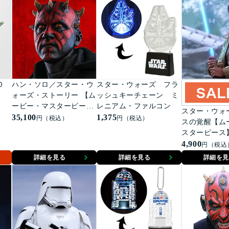
５／
年記
Ｏ
ハン・ソロ／スター・ウ
スター・ウォーズ フラ
ド
ォーズ・ストーリー 【ム
ッシュキーチェーン ミ
ービー・マスターピース
レニアム・ファルコン
スター・ウォ
DX】１／６スケールフ
35,100
1,375
円（税込）
円（税込）
スの覚醒【ム
ィギュア ダース・モー
スターピース】
ル
ルフィギュア
4,900
円（税込
ァースト・オ
詳細を見る
詳細を見る
詳細を見
ームトルーパ
ット・コント
＜2体セット