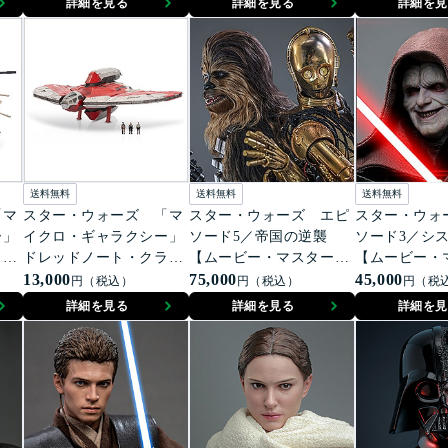
詳細を見る
詳細を見る
詳細を見
送料無料
送料無料
送料無料
「マ
スター・ウォーズ 「マ
スター・ウォーズ エピ
スター・ウォ
ー」
イクロ・ギャラクシー」
ソード5／帝国の逆襲
ソード3／シ
ラ
ドレッドノート・クラ
【ムービー・マスターピ
【ムービー・
ス アソーカ・タノのT-
13,000
ース】1/6スケールフィギ
75,000
ース】1/6ス
45,000
円（税込）
円（税込）
円（税
6シャトル
ュア チューバッカ＆C-
ュア ダース
詳細を見る
詳細を見る
詳細を見
3PO（分解）
ス