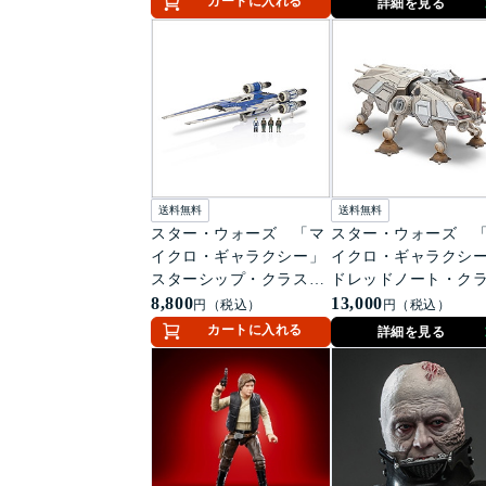
カートに入れる
詳細を見る
ービ（ムスタファー）
（デラックス版）
送料無料
送料無料
スター・ウォーズ 「マ
スター・ウォーズ 
イクロ・ギャラクシー」
イクロ・ギャラクシ
スターシップ・クラス
ドレッドノート・ク
反乱軍のUウイング
8,800
ス AT-TE
13,000
円（税込）
円（税込）
カートに入れる
詳細を見る