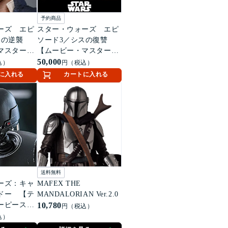
予約商品
ーズ エピ
スター・ウォーズ エピ
国の逆襲
ソード3／シスの復讐
マスターピ
【ムービー・マスターピ
ケールフィギ
ース】1/6スケールフィギ
50,000
込）
円（税込）
ケールフィギ
ュア アナキン・スカイ
に入れる
カートに入れる
ソロ
ウォーカー（2.0版）
送料無料
ーズ：キャ
MAFEX THE
ドー 【テ
MANDALORIAN Ver.2.0
ーピース】
10,780
円（税込）
ルフィギュア
込）