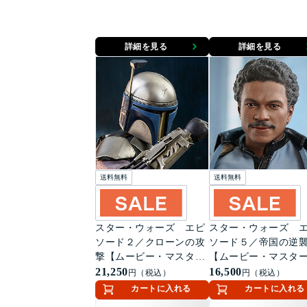
詳細を見る
詳細を見る
送料無料
送料無料
スター・ウォーズ エピ
スター・ウォーズ 
ソード２／クローンの攻
ソード５／帝国の逆
撃【ムービー・マスター
【ムービー・マスタ
ピース】１／６スケール
21,250
ース】１／６スケー
16,500
円（税込）
円（税込）
フィギュア ジャンゴ・
ィギュア ランド・
カートに入れる
カートに入れる
フェット
リジアン（『スター