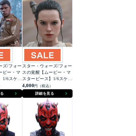
ーズ/フォー
スター・ウォーズ/フォー
ービー・マ
スの覚醒【ムービー・マ
1/6スケー
スターピース】1/6スケー
 フィン＆フ
ルフィギュア レイ＆BB-
4,000
）
円（税込）
ーダー スト
8（2体セット）
る
詳細を見る
ー（ライオ
ロール版）
＞