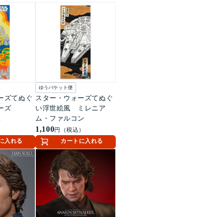
ゆうパケット便
ーズてぬぐ
スター・ウォーズてぬぐ
ーズ
い浮世絵風 ミレニア
ム・ファルコン
）
1,100
円（税込）
に入れる
カートに入れる