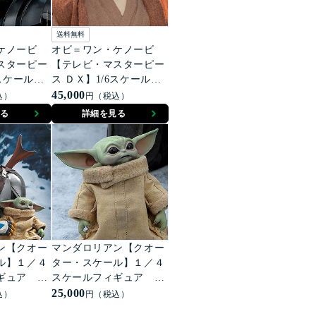
送料無料
・ケノービ
オビ＝ワン・ケノービ
スターピー
【テレビ・マスターピー
6スケールフ
ス ＤＸ】1/6スケールフ
ース・ベイ
ィギュア オビ＝ワン・
45,000
込）
円（税込）
ケノービ
る
詳細を見る
ン【クオー
マンダロリアン【クオー
ル】１／４
ター・スケール】１／４
ギュア マ
スケールフィギュア
＆ザ・チャ
ザ・チャイルド
25,000
込）
円（税込）
セット）