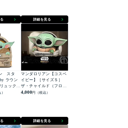
る
詳細を見る
ン スタ
マンダロリアン【コスベ
by ラウン
イビー】［サイズＳ］
ザ・チャイルド（フロー
ド
ティング・ポッド版）
4,000
込）
円（税込）
る
詳細を見る