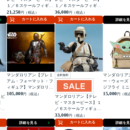
１／６スケールフィギュ
１／６スケールフィギュ
ア ボバ・フェット
21,250
ア ボバ・フェット（デ
36,000
円（税込）
円（税込）
ラックス版）＜２体セッ
カートに入れる
カートに入れる
詳細を見
ト＞
マンダロリアン【プレミ
マンダロリア
送料無料
アム・フォーマット・フ
ー・ウォーズ 
ィギュア】マンダロリア
ジフライ ミニリュック
ン
105,000
ザ・チャイル
15,000
円（税込）
円（税
エピ
マンダロリアン【テレ
襲
ビ・マスターピース】１
ーピ
／６スケールフィギュ
ルフ
ア スカウト・トルーパ
33,000
円（税込）
カル
ー＆スピーダー・バイク
カートに入れる
詳細を見る
詳細を見
・ウ