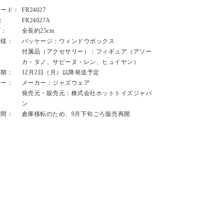
コード：
FR24027
：
FR24027A
ズ：
全長約25cm
仕様：
パッケージ：ウィンドウボックス
付属品（アクセサリー）：フィギュア（アソー
カ・タノ、サビーヌ・レン、ヒュイヤン）
時期：
12月2日（月）以降発送予定
カー：
メーカー：ジャズウェア
発売元・販売元：株式会社ホットトイズジャパ
ン
期間：
倉庫移転のため、9月下旬ごろ販売再開