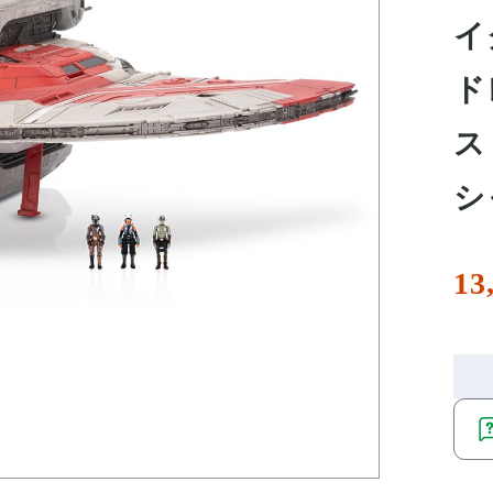
イ
ド
ス
シ
13