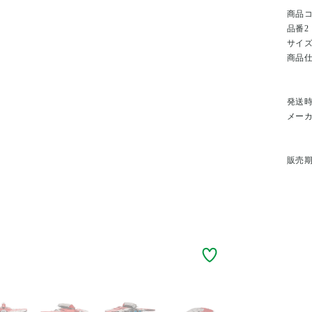
商品
品番2
サイ
商品
発送
メー
販売