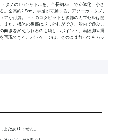
タノのT-6シャトルを、全長約25cmで立体化。小さ
。全高約2.5cm、手足が可動する、アソーカ・タノ、
ュアが付属。正面のコクピットと後部のカプセルは開
。また、機体の後部は取り外しができ、船内で遊ぶこ
の向きを変えられるのも嬉しいポイント。着陸脚や搭
を再現できる。パッケージは、そのまま飾ってもカッ
はまだありません。