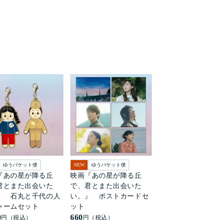
ゆうパケット便
NEW
ゆうパケット便
『あの星が降る丘
映画『あの星が降る丘
君とまた出会いた
で、君とまた出会いた
』 石丸と千代の人
い。』 ポストカードセ
ャームセット
ット
0
660
円（税込）
円（税込）