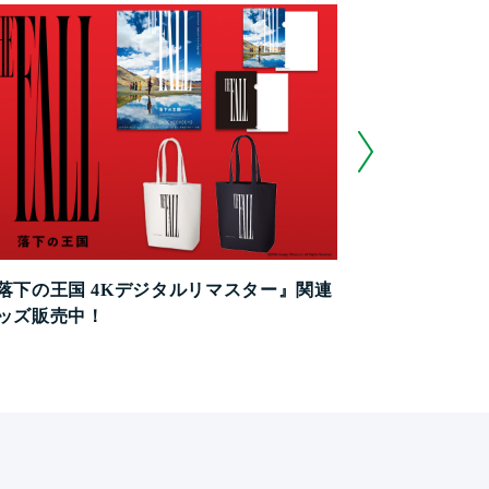
落下の王国 4Kデジタルリマスター』関連
映画『鬼の花
ッズ販売中！