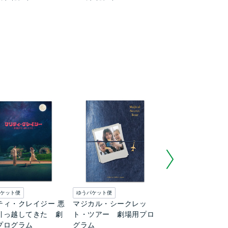
ケット便
ゆうパケット便
ゆうパケット便
ティ・クレイジー 悪
マジカル・シークレッ
億万長者の不都合
引っ越してきた 劇
ト・ツアー 劇場用プロ
末 劇場用プログ
プログラム
グラム
1,100
円（税込）