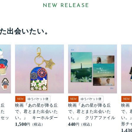
NEW RELEASE
た出会いたい。
NEW
ゆうパケット便
NEW
ゆうパケット便
NEW
る丘
映画『あの星が降る丘
映画『あの星が降る丘
映画
いた
で、君とまた出会いた
で、君とまた出会いた
で、
ーセッ
い。』 キーホルダー
い。』 クリアファイル
い。
1,500
440
形チ
円（税込）
円（税込）
1,43