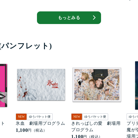
もっとみる
(パンフレット)
NEW
ゆうパケット便
NEW
ゆうパケット便
ゆうパ
ート
氷血 劇場用プログラム
きれっぱしの愛 劇場用
プリ
1,100
プログラム
魔が
円（税込）
1,100
場用
円（税込）