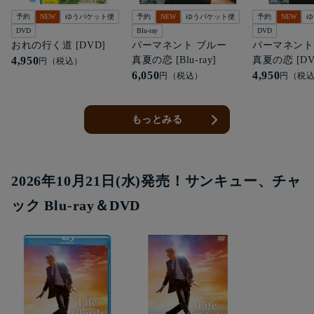
予約
NEW
ゆうパケット便
予約
NEW
ゆうパケット便
予約
NEW
ゆ
DVD
Blu-ray
DVD
おれの行く道 [DVD]
パーマネント ブルー
パーマネン
4,950
真夏の恋 [Blu-ray]
真夏の恋 [DV
円（税込）
6,050
4,950
円（税込）
円（税
もっとみる
2026年10月21日(水)発売！サンキュー、チャ
ック Blu-ray＆DVD