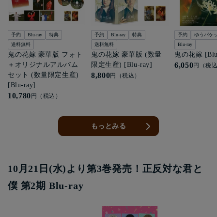
予約
Blu-ray
特典
予約
Blu-ray
特典
予約
ゆうパケ
送料無料
送料無料
Blu-ray
鬼の花嫁 豪華版 フォト
鬼の花嫁 豪華版 (数量
鬼の花嫁 [Blu-
＋オリジナルアルバム
限定生産) [Blu-ray]
6,050
円（税
セット (数量限定生産)
8,800
円（税込）
[Blu-ray]
10,780
円（税込）
もっとみる
10月21日(水)より第3巻発売！正反対な君と
僕 第2期 Blu-ray