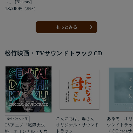
～」 [Blu-ray]
13,200
円（税込）
もっとみる
松竹映画・TVサウンドトラックCD
こんにちは、母さん
ある男 オリ
ゆうパケット便
オリジナル・サウンド
ウンドトラッ
TVアニメ「戦隊大失
トラック
（※Cicad
格」オリジナル・サウ