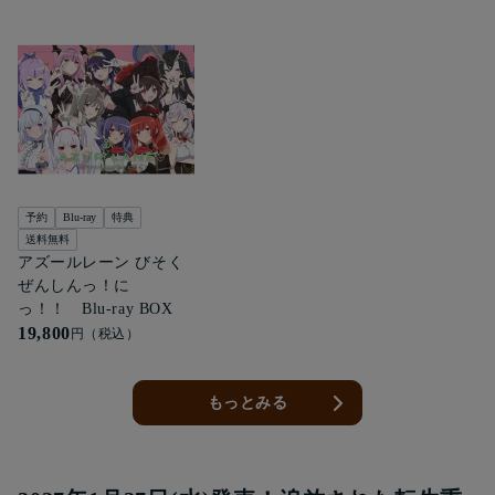
予約
Blu-ray
特典
送料無料
アズールレーン びそく
ぜんしんっ！に
っ！！ Blu-ray BOX
19,800
円（税込）
もっとみる