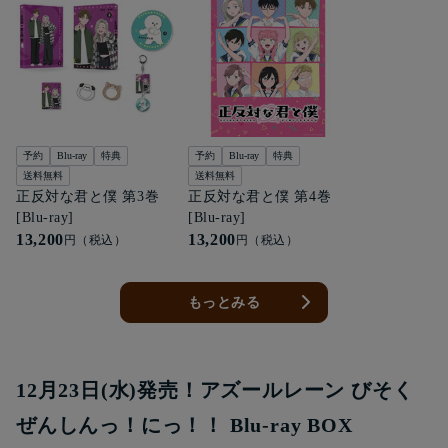
予約
Blu-ray
特典
予約
Blu-ray
特典
送料無料
送料無料
正反対な君と僕 第3巻
正反対な君と僕 第4巻
[Blu-ray]
[Blu-ray]
13,200
13,200
円（税込）
円（税込）
もっとみる
12月23日(水)発売！アズールレーン びそく
ぜんしんっ！にっ！！ Blu-ray BOX