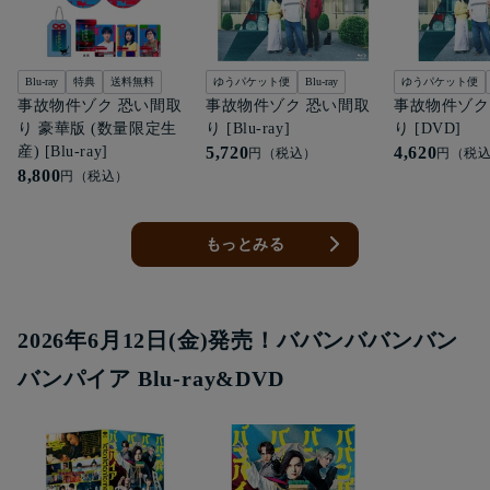
Blu-ray
特典
送料無料
ゆうパケット便
Blu-ray
ゆうパケット便
事故物件ゾク 恐い間取
事故物件ゾク 恐い間取
事故物件ゾク
り 豪華版 (数量限定生
り [Blu-ray]
り [DVD]
産) [Blu-ray]
5,720
4,620
円（税込）
円（税
8,800
円（税込）
もっとみる
2026年6月12日(金)発売！ババンババンバン
バンパイア Blu-ray&DVD