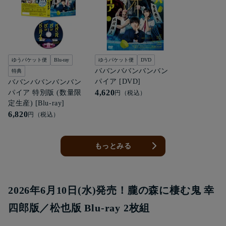
ゆうパケット便
Blu-ray
ゆうパケット便
DVD
ババンババンバンバン
特典
パイア [DVD]
ババンババンバンバン
4,620
パイア 特別版 (数量限
円（税込）
定生産) [Blu-ray]
6,820
円（税込）
もっとみる
2026年6月10日(水)発売！朧の森に棲む鬼 幸
四郎版／松也版 Blu-ray 2枚組