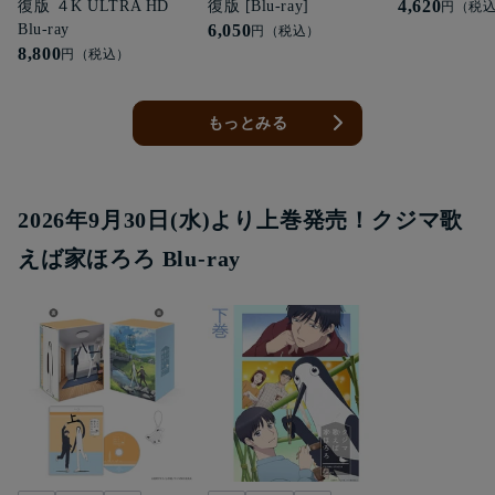
4,620
復版 ４K ULTRA HD
復版 [Blu-ray]
円（税
Blu-ray
6,050
円（税込）
8,800
円（税込）
もっとみる
2026年9月30日(水)より上巻発売！クジマ歌
えば家ほろろ Blu-ray