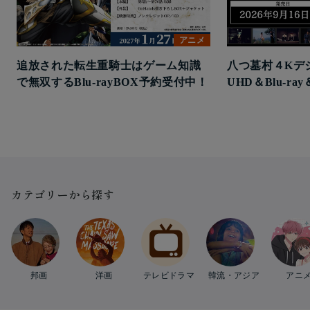
アニメ
追放された転生重騎士はゲーム知識
八つ墓村４Kデ
で無双するBlu-rayBOX予約受付中！
UHD＆Blu-r
カテゴリーから探す
邦画
洋画
テレビドラマ
韓流・アジア
アニ