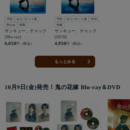
予約
ゆうパケット便
予約
ゆうパケット便
DVD
Blu-ray
特典
特典
サンキュー、チャック
サンキュー、チャック
[Blu-ray]
[DVD]
6,050
4,950
円（税込）
円（税込）
もっとみる
10月9日(金)発売！鬼の花嫁 Blu-ray＆DVD