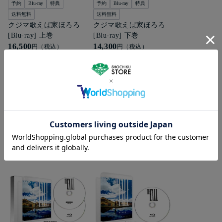
予約
Blu-ray
特典
予約
Blu-ray
特典
送料無料
送料無料
クジマ歌えば家ほろろ
クジマ歌えば家ほろろ
[Blu-ray] 上巻
[Blu-ray] 下巻
16,500
14,300
円（税込）
円（税込）
もっとみる
2026年7月15日(水)発売！落下の王国 4Kデジ
タルリマスター Blu-ray＆UHD+BD