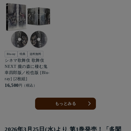
Blu-ray
特典
送料無料
シネマ歌舞伎 歌舞伎
NEXT 朧の森に棲む鬼
幸四郎版／松也版 [Blu-
ray] [2枚組]
16,500
円（税込）
もっとみる
2026年3月25日(水)より 第1巻発売！「多聞