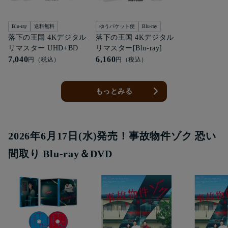
Blu-ray
送料無料
ゆうパケット便
Blu-ray
落下の王国 4Kデジタル
落下の王国 4Kデジタル
リマスター UHD+BD
リマスター[Blu-ray]
7,040
6,160
円（税込）
円（税込）
もっとみる
2026年6月17日(水)発売！事故物件ゾク 恐い
間取り Blu-ray＆DVD