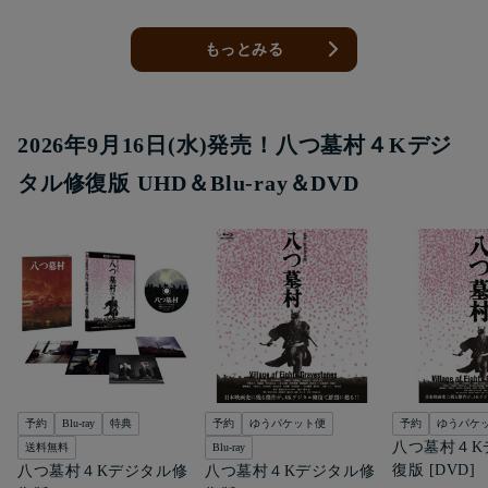
もっとみる
2026年9月16日(水)発売！八つ墓村４Kデジ
タル修復版 UHD＆Blu-ray＆DVD
予約
Blu-ray
特典
予約
ゆうパケット便
予約
ゆうパケ
八つ墓村４K
送料無料
Blu-ray
復版 [DVD]
八つ墓村４Kデジタル修
八つ墓村４Kデジタル修