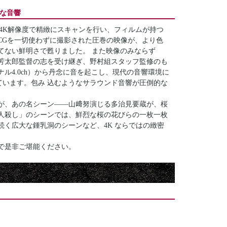
的な音響
4K解像度で精緻にスキャンを行い、フィルムが持つ
CGを一切使わずに撮影された圧巻の映像が、より色
てない鮮明さで甦りました。 また映像のみならず
芳太郎監督の志を受け継ぎ、野村組スタッフ監修のも
ル4.0ch）から丹念に音を起こし、現代の音響環境に
上げています。包み 込むようなサラウンド音響が圧倒的な
が、あの名シーン――山﨑努演じる多治見要蔵が、桜
2人殺し」のシーンでは、鮮烈な桜の花びらの一枚一枚
く広大な鍾乳洞のシーンなど、4K ならではの緻密
で是非ご堪能ください。