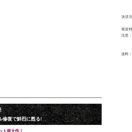
決済
発送
注意
送料
美
ル修復で鮮烈に甦る!
ット超大作！