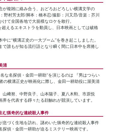
念が複雑に絡み合う、おどろおどろしい横溝文学の
：野村芳太郎/脚本：橋本忍/撮影：川又昻/音楽：芥川
をかけて全国各地で大規模なロケを敢行。
0名を超えるエキストラを動員し、日本映画としては破格
日本中に“横溝正史の一大ブーム”を巻き起こしました。
まで誰もが知る流行語となり瞬く間に日本中を席捲し
美清
名な名探偵・金田一耕助”を演じるのは 『男はつらい
作者の横溝正史が映画化に際し、金田一耕助役に渥美清
、山﨑努、中野良子、山本陽子、夏八木勲、市原悦
画界を代表する錚々たる顔触れが競演しています。
生む猟奇的な連続殺人事件
が息づく生地を訪れ、謎めいた猟奇的な連続殺人事件
名探偵・金田一耕助が迫るミステリー映画です。