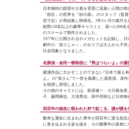
日本独特の因習や土着を背景に泥臭い人間の情
「怨念」の世界を『砂の器』 のスタッフ（監督
也寸志）が再結集し映画化。2年3ヶ月の歳月
総勢120名以上の豪華キャストと、延べ2,00
のスケールで製作されました。
1977年に公開されるやメガヒットを記録し、
劇中の「祟りじゃ～」のセリフは大人から子供
社会現象となりました。
名探偵・金田一耕助役に『男はつらいよ』の渥
横溝作品に欠かすことのできない“日本で最も有
よ』 の“寅さん”で一世を風靡した渥美清。原
を熱望し実現しました。
その他のキャストには、萩原健一、小川眞由美
子、藤岡琢也、大滝秀治、田中邦衛など日本映
四百年の怨念に呪われた村で起こる、謎が謎を
数奇な運命に生まれた青年が四百年に渡る怨念
に巻き込まれる姿を描き、その難事件の真相に