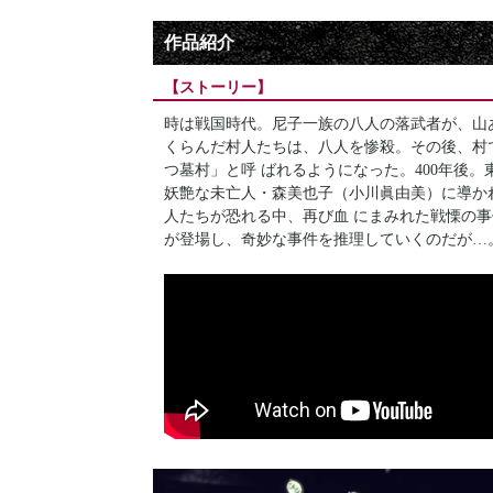
作品紹介
【ストーリー】
時は戦国時代。尼子一族の八人の落武者が、山
くらんだ村人たちは、八人を惨殺。その後、村
つ墓村」と呼 ばれるようになった。400年後
妖艶な未亡人・森美也子（小川眞由美）に導か
人たちが恐れる中、再び血 にまみれた戦慄の
が登場し、奇妙な事件を推理していくのだが…