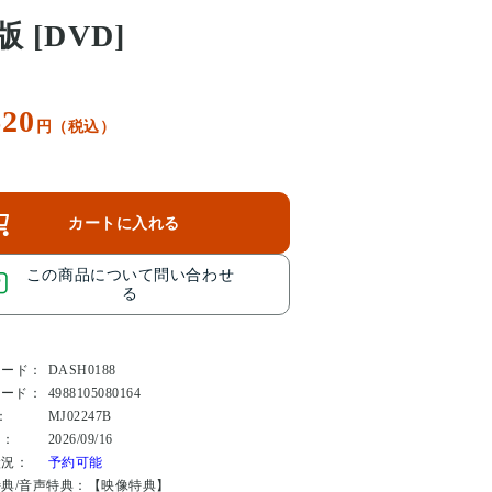
版 [DVD]
620
円（税込）
カートに入れる
この商品について問い合わせ
る
コード：
DASH0188
コード：
4988105080164
：
MJ02247B
日：
2026/09/16
状況：
予約可能
典/音声特典：
【映像特典】