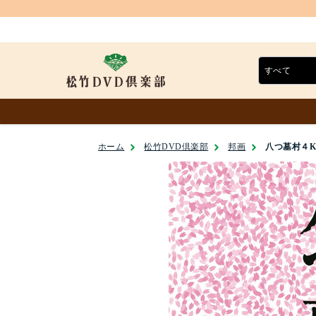
ホーム
松竹DVD倶楽部
邦画
八つ墓村４K