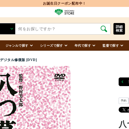
詳細
検索
ジャンルで探す
シリーズで探す
年代で探す
監督で探す
デジタル修復版 [DVD]
予約
八