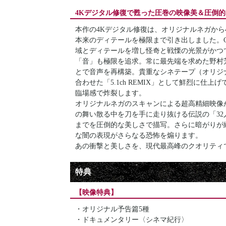
4Kデジタル修復で甦った圧巻の映像美＆圧倒
本作の4Kデジタル修復は、オリジナルネガから
本来のディテールを極限まで引き出しました。
域とディテールを増し怪奇と戦慄の光景がかつ
「音」も極限を追求。常に最先端を求めた野村
とで音声を再構築。貴重なシネテープ（オリジナ
合わせた「5.1ch REMIX」として鮮烈に仕
臨場感で炸裂します。
オリジナルネガのスキャンによる超高精細映像
の舞い散る中を刀を手に走り抜ける伝説の「3
までを圧倒的な美しさで描写。さらに暗がりが続
な闇の表現がさらなる恐怖を煽ります。
あの衝撃と美しさを、現代最高峰のクオリティ
特典
【映像特典】
・オリジナル予告篇5種
・ドキュメンタリー〈シネマ紀行〉