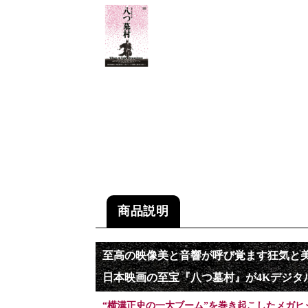
商品説明
至高の映像美と音響が呼び覚ます狂気と
日本映画の至宝『八つ墓村』が4Kデジタ
“横溝正史の一大ブーム”を巻き起こしたメガヒ