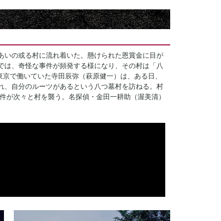
あいの或る村に流れ着いた。懸けられた恩賞金に目が
では、奇怪な事件が頻発する様になり、その村は「八
。東京で働いていた寺田辰弥（萩原健一）は、ある日、
れ、自分のルーツがあるという八つ墓村を訪ねる。村
事件が次々と村を襲う。名探偵・金田一耕助（渥美清）
。