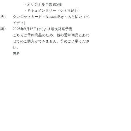
・オリジナル予告篇5種
・ドキュメンタリー〈シネマ紀行〉
方法：
クレジットカード・AmazonPay・あと払い（ペ
イディ）
時期：
2026年9月16日(水)より順次発送予定
：
こちらは予約商品のため、他の通常商品とあわ
せてのご購入ができません。予めご了承くださ
い。
：
無料