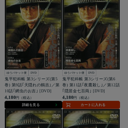
ゆうパケット便
DVD
ゆうパケット便
DVD
鬼平犯科帳 第3シリーズ(第5
鬼平犯科帳 第3シリーズ(第6
巻) 第9話｢天隠れの鶴吉｣／第
巻) 第11話｢夜鷹殺し｣／第12話
10話｢網虫のお吉｣ [DVD]
｢隠居金七百両｣ [DVD]
4,180
4,180
円（税込）
円（税込）
詳細を見る
カートに入れる