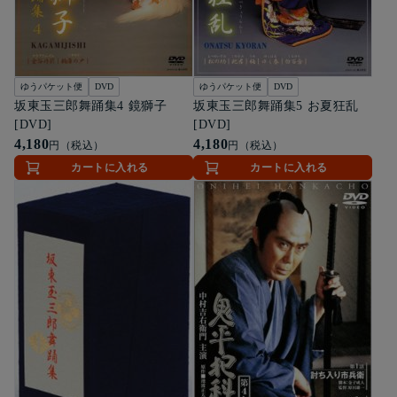
ゆうパケット便
DVD
ゆうパケット便
DVD
坂東玉三郎舞踊集4 鏡獅子
坂東玉三郎舞踊集5 お夏狂乱
[DVD]
[DVD]
4,180
4,180
円（税込）
円（税込）
カートに入れる
カートに入れる