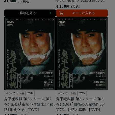
41,800
第2話｢怨恨｣／第3話｢蛙の長
円（税込）
助｣ [DVD]
4,180
円（税込）
詳細を見る
カートに入れる
ゆうパケット便
DVD
ゆうパケット便
DVD
鬼平犯科帳 第5シリーズ(第2
鬼平犯科帳 第5シリーズ(第3
巻) 第4話｢市松小僧始末｣／第5
巻) 第6話｢白根の万左衛門｣／
話｢消えた男｣ [DVD]
第7話｢お菊と幸助｣ [DVD]