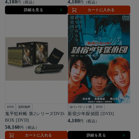
4,180
4,180
円（税込）
円（税込）
詳細を見る
カートに入れる
DVD
送料無料
ゆうパケット便
DVD
鬼平犯科帳 第2シリーズDVD-
新宿少年探偵団 [DVD]
BOX [DVD]
4,180
円（税込）
50,160
円（税込）
カートに入れる
詳細を見る