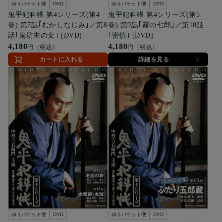
ゆうパケット便
DVD
ゆうパケット便
DVD
鬼平犯科帳 第4シリーズ(第4
鬼平犯科帳 第4シリーズ(第5
巻) 第7話｢むかしなじみ｣／第8
巻) 第9話｢霧の七郎｣／第10話
話｢鬼坊主の女｣ [DVD]
｢密偵｣ [DVD]
4,180
4,180
円（税込）
円（税込）
カートに入れる
詳細を見る
ゆうパケット便
DVD
ゆうパケット便
DVD