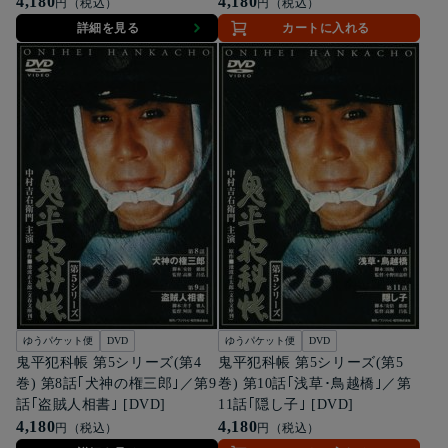
4,180
4,180
円（税込）
円（税込）
詳細を見る
カートに入れる
ゆうパケット便
DVD
ゆうパケット便
DVD
鬼平犯科帳 第5シリーズ(第4
鬼平犯科帳 第5シリーズ(第5
巻) 第8話｢犬神の権三郎｣／第9
巻) 第10話｢浅草･鳥越橋｣／第
話｢盗賊人相書｣ [DVD]
11話｢隠し子｣ [DVD]
4,180
4,180
円（税込）
円（税込）