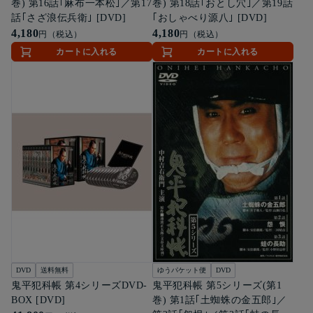
巻) 第16話｢麻布一本松｣／第17
巻) 第18話｢おとし穴｣／第19話
話｢さざ浪伝兵衛｣ [DVD]
｢おしゃべり源八｣ [DVD]
4,180
4,180
円（税込）
円（税込）
カートに入れる
カートに入れる
DVD
送料無料
ゆうパケット便
DVD
鬼平犯科帳 第4シリーズDVD-
鬼平犯科帳 第5シリーズ(第1
BOX [DVD]
巻) 第1話｢土蜘蛛の金五郎｣／