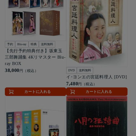
予約
Blu-ray
特典
送料無料
【先行予約特典付き】坂東玉
三郎舞踊集 4Kリマスター Blu-
ray BOX
38,000
円（税込）
DVD
送料無料
イ･ヨンエの宮廷料理人 [DVD]
7,480
円（税込）
カートに入れる
カートに入れる