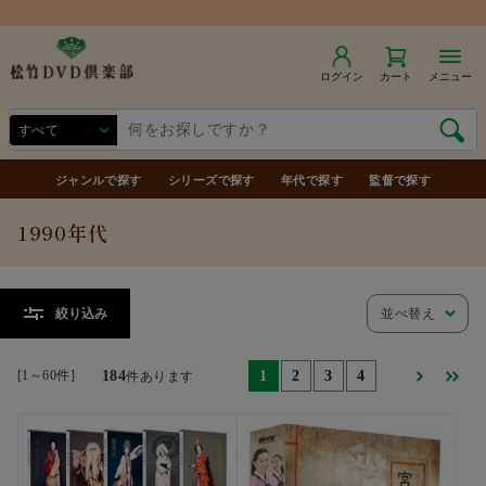
商品合計7,000円（税込）以上で送料無料
ログイン
カート
メニュー
ジャンルで探す
シリーズで探す
年代で探す
監督で探す
1990年代
並べ替え
絞り込み
[1～60件]
184
1
2
3
4
件あります