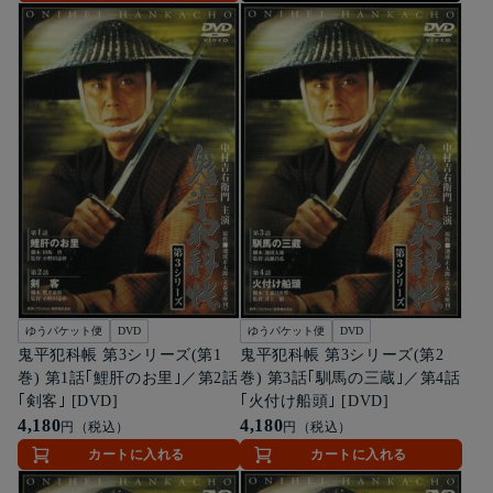
ゆうパケット便
DVD
ゆうパケット便
DVD
鬼平犯科帳 第3シリーズ(第1
鬼平犯科帳 第3シリーズ(第2
巻) 第1話｢鯉肝のお里｣／第2話
巻) 第3話｢馴馬の三蔵｣／第4話
｢剣客｣ [DVD]
｢火付け船頭｣ [DVD]
4,180
4,180
円（税込）
円（税込）
カートに入れる
カートに入れる