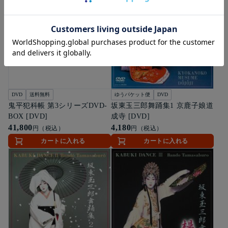
DVD
送料無料
ゆうパケット便
DVD
鬼平犯科帳 第3シリーズDVD-
坂東玉三郎舞踊集1 京鹿子娘道
BOX [DVD]
成寺 [DVD]
41,800
4,180
円（税込）
円（税込）
カートに入れる
カートに入れる