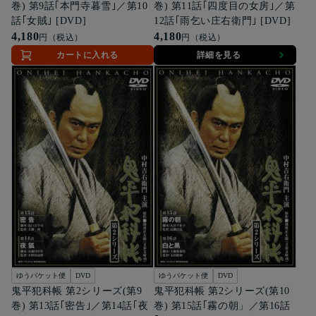
巻) 第9話｢本門寺暮雪｣／第10
巻) 第11話｢四度目の女房｣／第
話｢女賊｣ [DVD]
12話｢雨乞い庄右衛門｣ [DVD]
4,180
4,180
円（税込）
円（税込）
カートに入れる
詳細を見る
ゆうパケット便
DVD
ゆうパケット便
DVD
鬼平犯科帳 第2シリーズ(第9
鬼平犯科帳 第2シリーズ(第10
巻) 第13話｢密告｣／第14話｢夜
巻) 第15話｢霧の朝」／第16話