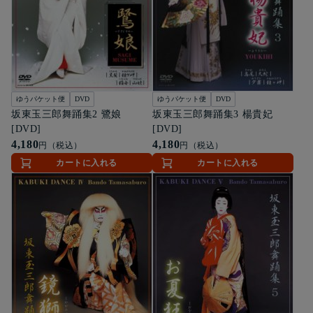
ゆうパケット便
DVD
ゆうパケット便
DVD
坂東玉三郎舞踊集2 鷺娘
坂東玉三郎舞踊集3 楊貴妃
[DVD]
[DVD]
4,180
4,180
円（税込）
円（税込）
カートに入れる
カートに入れる