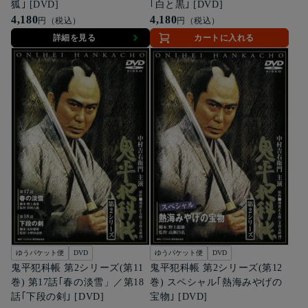
狐｣ [DVD]
｢白と黒｣ [DVD]
4,180
4,180
円（税込）
円（税込）
詳細を見る
カートに入れる
ゆうパケット便
DVD
ゆうパケット便
DVD
鬼平犯科帳 第2シリーズ(第11
鬼平犯科帳 第2シリーズ(第12
巻) 第17話｢春の淡雪」／第18
巻) スペシャル｢熱海みやげの
話｢下段の剣｣ [DVD]
宝物｣ [DVD]