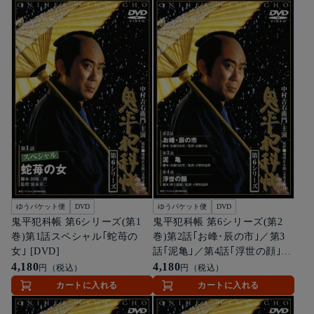
ゆうパケット便
DVD
ゆうパケット便
DVD
鬼平犯科帳 第6シリーズ(第1
鬼平犯科帳 第6シリーズ(第2
巻)第1話スペシャル｢蛇苺の
巻)第2話｢お峰･辰の市｣／第3
女｣ [DVD]
話｢泥亀｣／第4話｢浮世の顔｣
4,180
[DVD]
4,180
円（税込）
円（税込）
カートに入れる
カートに入れる