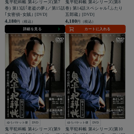
鬼平犯科帳 第4シリーズ(第7
鬼平犯科帳 第4シリーズ(第8
巻) 第13話｢老盗の夢｣／第15話
巻) 第14話スペシャル｢ふたり
｢女密偵･女賊｣ [DVD]
五郎蔵｣ [DVD]
4,180
4,180
円（税込）
円（税込）
詳細を見る
カートに入れる
ゆうパケット便
DVD
ゆうパケット便
DVD
鬼平犯科帳 第4シリーズ(第9
鬼平犯科帳 第4シリーズ(第10