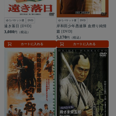
ゆうパケット便
DVD
ゆうパケット便
DVD
遠き落日 [DVD]
岸和田少年愚連隊 血煙り純情
3,080
篇 [DVD]
円（税込）
5,170
円（税込）
カートに入れる
カートに入れる