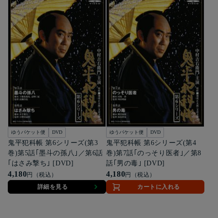
ゆうパケット便
DVD
ゆうパケット便
DVD
鬼平犯科帳 第6シリーズ(第3
鬼平犯科帳 第6シリーズ(第4
巻)第5話｢墨斗の孫八｣／第6話
巻)第7話｢のっそり医者｣／第8
｢はさみ撃ち｣ [DVD]
話｢男の毒｣ [DVD]
4,180
4,180
円（税込）
円（税込）
詳細を見る
カートに入れる