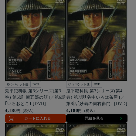
ゆうパケット便
DVD
ゆうパケット便
DVD
鬼平犯科帳 第3シリーズ(第3
鬼平犯科帳 第3シリーズ(第4
巻) 第5話｢熊五郎の顔｣／第6話
巻) 第7話｢谷中いろは茶屋｣／
｢いろおとこ｣ [DVD]
第8話｢妙義の團右衛門｣ [DVD]
4,180
4,180
円（税込）
円（税込）
カートに入れる
詳細を見る