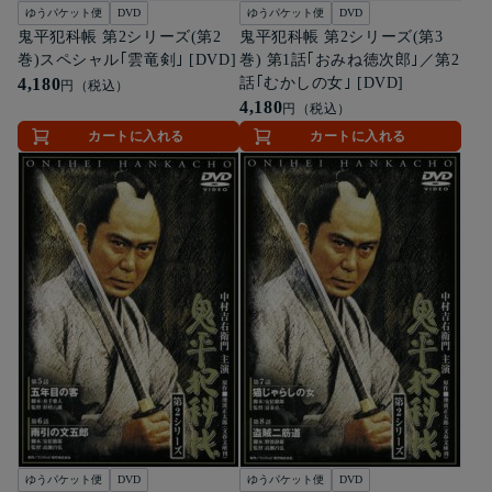
ゆうパケット便
DVD
ゆうパケット便
DVD
鬼平犯科帳 第2シリーズ(第2
鬼平犯科帳 第2シリーズ(第3
巻)スペシャル｢雲竜剣｣ [DVD]
巻) 第1話｢おみね徳次郎｣／第2
4,180
話｢むかしの女｣ [DVD]
円（税込）
4,180
円（税込）
カートに入れる
カートに入れる
ゆうパケット便
DVD
ゆうパケット便
DVD