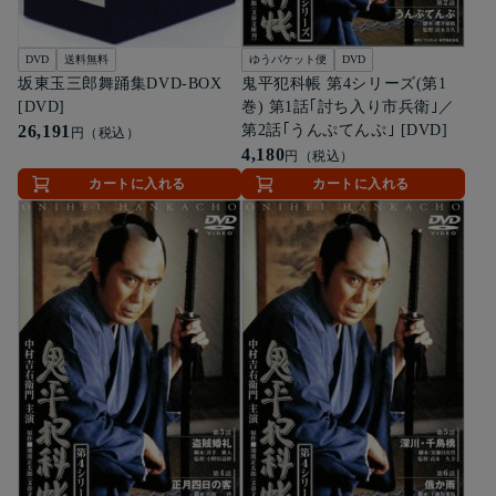
DVD
送料無料
ゆうパケット便
DVD
坂東玉三郎舞踊集DVD-BOX
鬼平犯科帳 第4シリーズ(第1
[DVD]
巻) 第1話｢討ち入り市兵衛｣／
26,191
第2話｢うんぷてんぷ｣ [DVD]
円（税込）
4,180
円（税込）
カートに入れる
カートに入れる