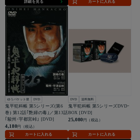
詳細を見る
カートに入れる
ゆうパケット便
DVD
DVD
送料無料
鬼平犯科帳 第5シリーズ(第6
鬼平犯科帳 第5シリーズDVDｰ
巻) 第12話｢艶婦の毒｣／第13話
BOX [DVD]
｢駿州･宇都宮峠｣ [DVD]
25,080
円（税込）
4,180
円（税込）
カートに入れる
カートに入れる