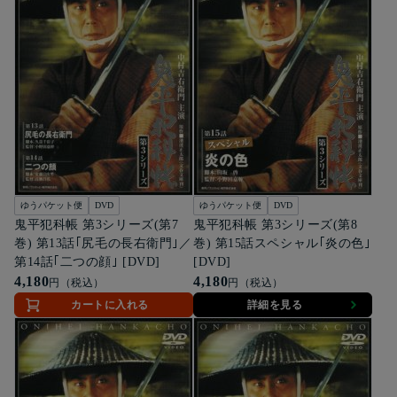
ゆうパケット便
DVD
ゆうパケット便
DVD
鬼平犯科帳 第3シリーズ(第7
鬼平犯科帳 第3シリーズ(第8
巻) 第13話｢尻毛の長右衛門｣／
巻) 第15話スペシャル｢炎の色｣
第14話｢二つの顔｣ [DVD]
[DVD]
4,180
4,180
円（税込）
円（税込）
カートに入れる
詳細を見る