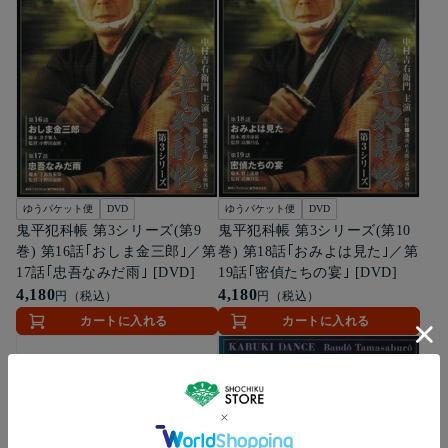
ゆうパケット便
DVD
ゆうパケット便
DVD
鬼平犯科帳 第3シリーズ(第9
鬼平犯科帳 第3シリーズ(第10
巻) 第16話｢おしま金三郎｣／第
巻) 第18話｢おみよは見た｣／第
17話｢忠吾なみだ雨｣ [DVD]
19話｢密偵たちの宴｣ [DVD]
4,180
4,180
円（税込）
円（税込）
カートに入れる
カートに入れる