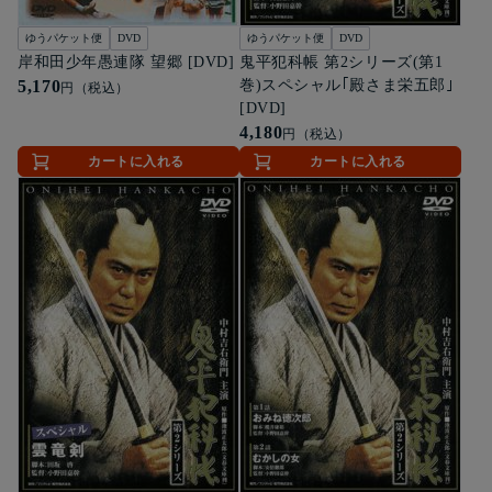
ゆうパケット便
DVD
ゆうパケット便
DVD
岸和田少年愚連隊 望郷 [DVD]
鬼平犯科帳 第2シリーズ(第1
5,170
巻)スペシャル｢殿さま栄五郎｣
円（税込）
[DVD]
4,180
円（税込）
カートに入れる
カートに入れる