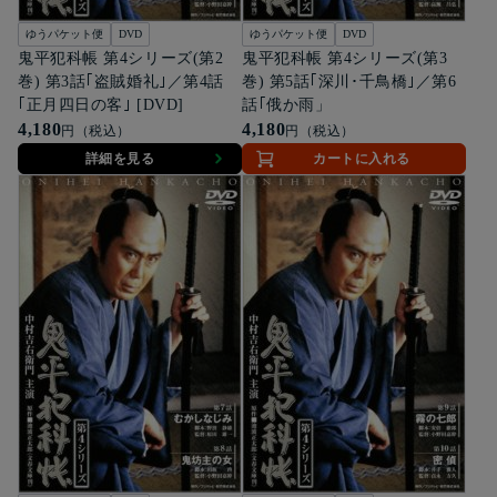
ゆうパケット便
DVD
ゆうパケット便
DVD
鬼平犯科帳 第4シリーズ(第2
鬼平犯科帳 第4シリーズ(第3
巻) 第3話｢盗賊婚礼｣／第4話
巻) 第5話｢深川･千鳥橋｣／第6
｢正月四日の客｣ [DVD]
話｢俄か雨」
4,180
4,180
円（税込）
円（税込）
詳細を見る
カートに入れる