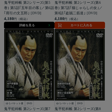
鬼平犯科帳 第2シリーズ(第5
鬼平犯科帳 第2シリーズ(第6
巻) 第5話｢五年目の客｣／第6話
巻) 第7話｢猫じゃらしの女｣／
｢雨引の文五郎｣ [DVD]
第8話｢盗賊二筋道｣ [DVD]
4,180
4,180
円（税込）
円（税込）
詳細を見る
カートに入れる
ゆうパケット便
DVD
ゆうパケット便
DVD
鬼平犯科帳 第2シリーズ(第7
鬼平犯科帳 第2シリーズ(第8