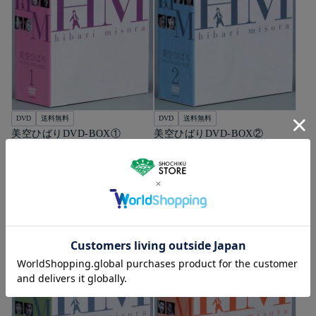
DVD
送料無料
DVD
送料無料
美空ひばりDVD-BOX①
美空ひばりDVD-BOX②
[DVD]
[DVD]
15,400
15,400
円（税込）
円（税込）
カートに入れる
カートに入れる