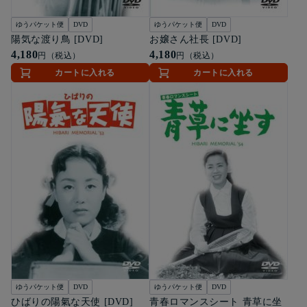
ゆうパケット便
DVD
ゆうパケット便
DVD
陽気な渡り鳥 [DVD]
お嬢さん社長 [DVD]
4,180
4,180
円（税込）
円（税込）
カートに入れる
カートに入れる
ゆうパケット便
DVD
ゆうパケット便
DVD
ひばりの陽氣な天使 [DVD]
青春ロマンスシート 青草に坐