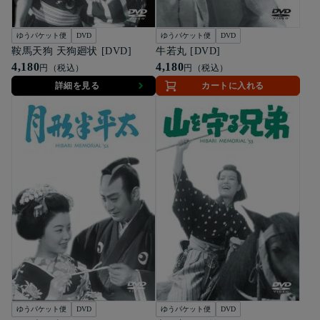
ゆうパケット便
DVD
ゆうパケット便
DVD
鞍馬天狗 天狗廻状 [DVD]
牛若丸 [DVD]
4,180
4,180
円（税込）
円（税込）
詳細を見る
カートに入れる
ゆうパケット便
DVD
ゆうパケット便
DVD