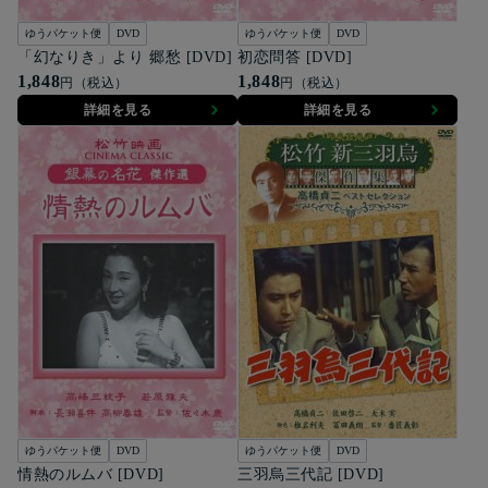
ゆうパケット便
DVD
ゆうパケット便
DVD
「幻なりき」より 郷愁 [DVD]
初恋問答 [DVD]
1,848
1,848
円（税込）
円（税込）
詳細を見る
詳細を見る
ゆうパケット便
DVD
ゆうパケット便
DVD
情熱のルムバ [DVD]
三羽烏三代記 [DVD]