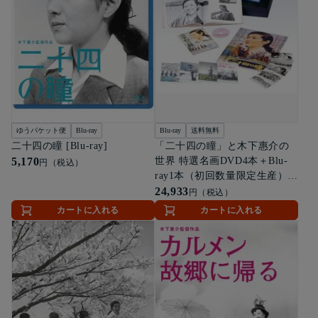
ゆうパケット便
Blu-ray
Blu-ray
送料無料
二十四の瞳 [Blu-ray]
「二十四の瞳」と木下惠介の
5,170
世界 特選名画DVD4本＋Blu-
円（税込）
ray1本（初回数量限定生産）
[Blu-ray]
24,933
円（税込）
カートに入れる
カートに入れる