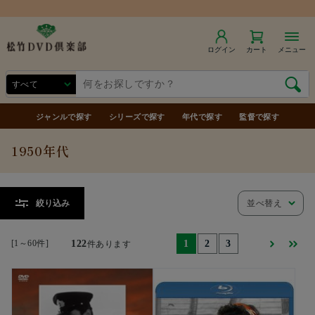
商品合計7,000円（税込）以上で送料無料
ログイン
カート
メニュー
ジャンルで探す
シリーズで探す
年代で探す
監督で探す
1950年代
並べ替え
絞り込み
[1～60件]
122
1
2
3
件あります