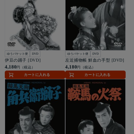
ゆうパケット便
DVD
ゆうパケット便
DVD
伊豆の踊子 [DVD]
左近捕物帳 鮮血の手型 [DVD]
4,180
4,180
円（税込）
円（税込）
カートに入れる
カートに入れる