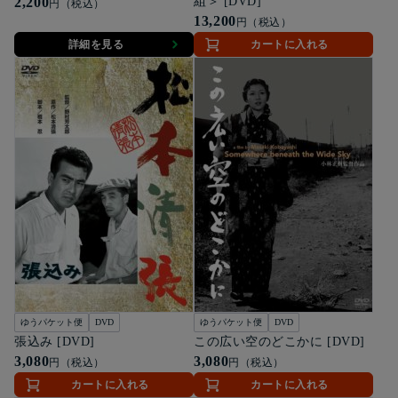
2,200
組＞ [DVD]
円（税込）
13,200
円（税込）
詳細を見る
カートに入れる
ゆうパケット便
DVD
ゆうパケット便
DVD
張込み [DVD]
この広い空のどこかに [DVD]
3,080
3,080
円（税込）
円（税込）
カートに入れる
カートに入れる