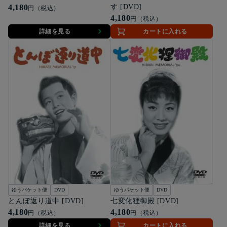
4,180
す [DVD]
円（税込）
4,180
円（税込）
詳細を見る
カートに入れる
ゆうパケット便
DVD
ゆうパケット便
DVD
とんぼ返り道中 [DVD]
七変化狸御殿 [DVD]
4,180
4,180
円（税込）
円（税込）
詳細を見る
カートに入れる