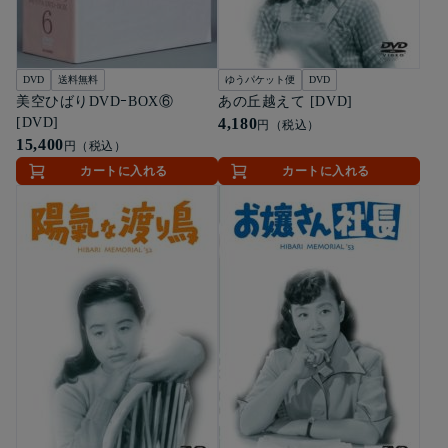
DVD
送料無料
ゆうパケット便
DVD
美空ひばりDVDｰBOX⑥
あの丘越えて [DVD]
[DVD]
4,180
円（税込）
15,400
円（税込）
カートに入れる
カートに入れる