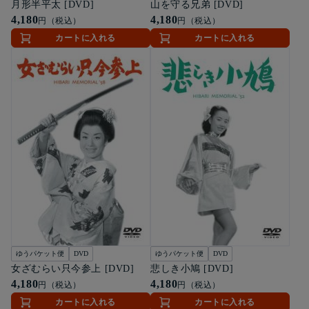
月形半平太 [DVD]
山を守る兄弟 [DVD]
4,180
4,180
円（税込）
円（税込）
カートに入れる
カートに入れる
ゆうパケット便
DVD
ゆうパケット便
DVD
女ざむらい只今参上 [DVD]
悲しき小鳩 [DVD]
4,180
4,180
円（税込）
円（税込）
カートに入れる
カートに入れる