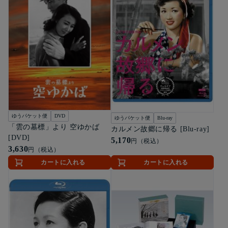
ゆうパケット便
DVD
ゆうパケット便
Blu-ray
「雲の墓標」より 空ゆかば
カルメン故郷に帰る [Blu-ray]
[DVD]
5,170
円（税込）
3,630
円（税込）
カートに入れる
カートに入れる