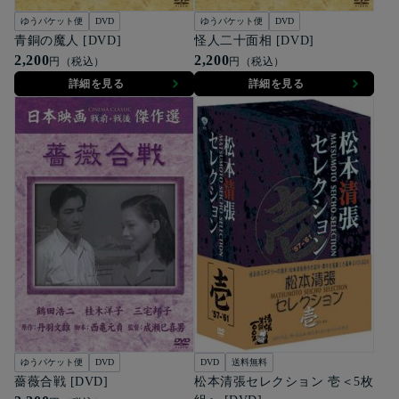
ゆうパケット便
DVD
ゆうパケット便
DVD
青銅の魔人 [DVD]
怪人二十面相 [DVD]
2,200
2,200
円（税込）
円（税込）
詳細を見る
詳細を見る
ゆうパケット便
DVD
DVD
送料無料
薔薇合戦 [DVD]
松本清張セレクション 壱＜5枚