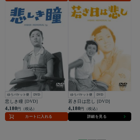
ゆうパケット便
DVD
ゆうパケット便
DVD
悲しき瞳 [DVD]
若き日は悲し [DVD]
4,180
4,180
円（税込）
円（税込）
カートに入れる
詳細を見る