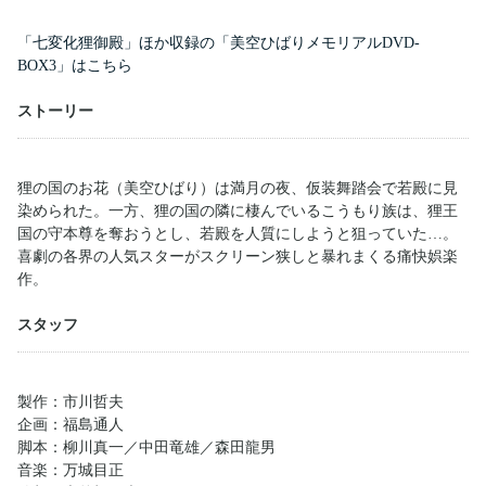
「七変化狸御殿」ほか収録の「美空ひばりメモリアルDVD-
BOX3」はこちら
ストーリー
狸の国のお花（美空ひばり）は満月の夜、仮装舞踏会で若殿に見
染められた。一方、狸の国の隣に棲んでいるこうもり族は、狸王
国の守本尊を奪おうとし、若殿を人質にしようと狙っていた…。
喜劇の各界の人気スターがスクリーン狭しと暴れまくる痛快娯楽
作。
スタッフ
製作：市川哲夫
企画：福島通人
脚本：柳川真一／中田竜雄／森田龍男
音楽：万城目正