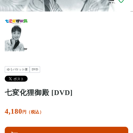
ゆうパケット便
DVD
七変化狸御殿 [DVD]
4,180
円（税込）