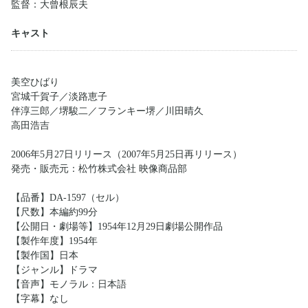
監督：大曾根辰夫
キャスト
美空ひばり
宮城千賀子／淡路恵子
伴淳三郎／堺駿二／フランキー堺／川田晴久
高田浩吉
2006年5月27日リリース（2007年5月25日再リリース）
発売・販売元：松竹株式会社 映像商品部
【品番】DA-1597（セル）
【尺数】本編約99分
【公開日・劇場等】1954年12月29日劇場公開作品
【製作年度】1954年
【製作国】日本
【ジャンル】ドラマ
【音声】モノラル：日本語
【字幕】なし