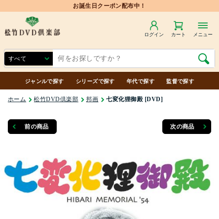
お誕生日クーポン配布中！
ログイン
カート
メニュー
ジャンルで探す
シリーズで探す
年代で探す
監督で探す
ホーム
松竹DVD倶楽部
邦画
七変化狸御殿 [DVD]
前の商品
次の商品