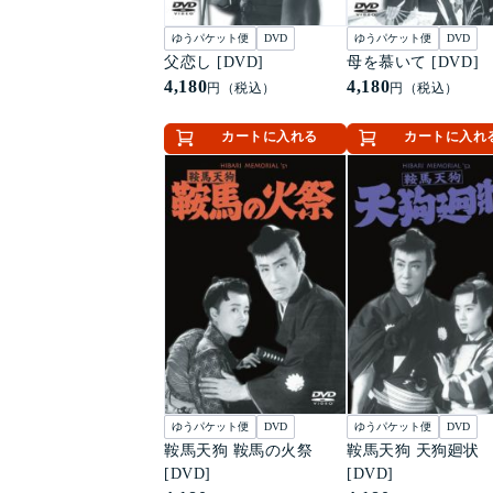
ゆうパケット便
DVD
ゆうパケット便
DVD
父恋し [DVD]
母を慕いて [DVD]
4,180
4,180
円（税込）
円（税込）
カートに入れる
カートに入れ
ゆうパケット便
DVD
ゆうパケット便
DVD
鞍馬天狗 鞍馬の火祭
鞍馬天狗 天狗廻状
[DVD]
[DVD]