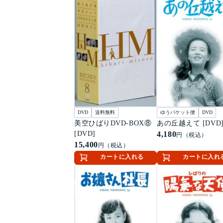
DVD
送料無料
ゆうパケット便
DVD
美空ひばりDVD-BOX⑧
あの丘越えて [DVD
[DVD]
4,180
円（税込）
15,400
円（税込）
カートに入れる
カートに入れ