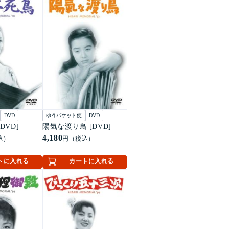
DVD
ゆうパケット便
DVD
DVD]
陽気な渡り鳥 [DVD]
4,180
込）
円（税込）
トに入れる
カートに入れる