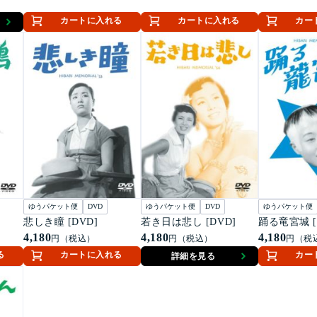
カートに入れる
カートに入れる
カー
ゆうパケット便
DVD
ゆうパケット便
DVD
ゆうパケット便
悲しき瞳 [DVD]
若き日は悲し [DVD]
踊る竜宮城 [
4,180
4,180
4,180
円（税込）
円（税込）
円（税
る
カートに入れる
カー
詳細を見る