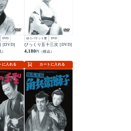
DVD
ゆうパケット便
DVD
[DVD]
びっくり五十三次 [DVD]
4,180
込）
円（税込）
トに入れる
カートに入れる