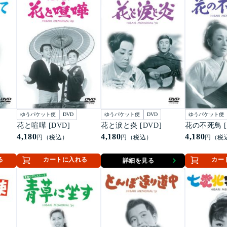
ゆうパケット便
DVD
ゆうパケット便
DVD
ゆうパケット便
]
花と喧嘩 [DVD]
花と涙と炎 [DVD]
花の不死鳥 [
4,180
4,180
4,180
円（税込）
円（税込）
円（税
る
カートに入れる
カー
詳細を見る