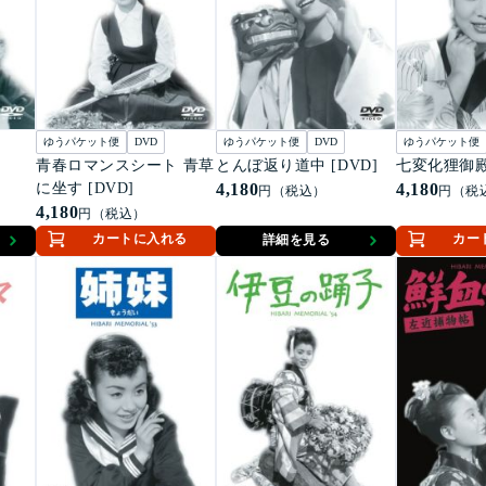
ゆうパケット便
DVD
ゆうパケット便
DVD
ゆうパケット便
青春ロマンスシート 青草
とんぼ返り道中 [DVD]
七変化狸御殿 
に坐す [DVD]
4,180
4,180
円（税込）
円（税
4,180
円（税込）
カートに入れる
カー
詳細を見る