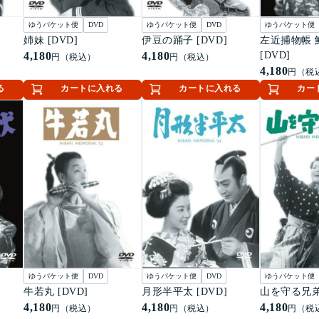
ゆうパケット便
DVD
ゆうパケット便
DVD
ゆうパケット便
姉妹 [DVD]
伊豆の踊子 [DVD]
左近捕物帳 
4,180
4,180
[DVD]
円（税込）
円（税込）
4,180
円（税
る
カートに入れる
カートに入れる
カー
ゆうパケット便
DVD
ゆうパケット便
DVD
ゆうパケット便
牛若丸 [DVD]
月形半平太 [DVD]
山を守る兄弟 
4,180
4,180
4,180
円（税込）
円（税込）
円（税