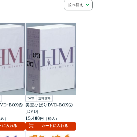
並べ替え
DVD
送料無料
VDｰBOX⑥
美空ひばりDVD-BOX⑦
[DVD]
15,400
税込）
円（税込）
トに入れる
カートに入れる