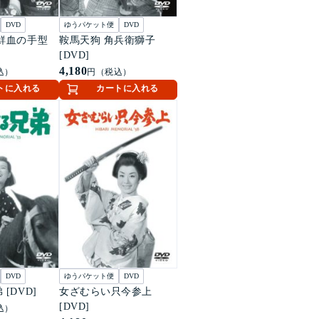
DVD
ゆうパケット便
DVD
鮮血の手型
鞍馬天狗 角兵衛獅子
[DVD]
4,180
込）
円（税込）
トに入れる
カートに入れる
DVD
ゆうパケット便
DVD
[DVD]
女ざむらい只今参上
[DVD]
込）