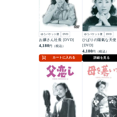
ゆうパケット便
DVD
ゆうパケット便
DVD
お嬢さん社長 [DVD]
ひばりの陽氣な天使
4,180
[DVD]
円（税込）
4,180
円（税込）
カートに入れる
詳細を見る