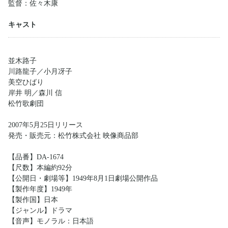
監督：佐々木康
キャスト
並木路子
川路龍子／小月冴子
美空ひばり
岸井 明／森川 信
松竹歌劇団
2007年5月25日リリース
発売・販売元：松竹株式会社 映像商品部
【品番】DA-1674
【尺数】本編約92分
【公開日・劇場等】1949年8月1日劇場公開作品
【製作年度】1949年
【製作国】日本
【ジャンル】ドラマ
【音声】モノラル：日本語