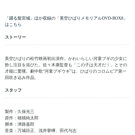
「踊る龍宮城」ほか収録の「美空ひばりメモリアルDVD-BOX8」
はこちら
ストーリー
美空ひばりの松竹映画初出演作。かわいらしい河童ブギの少女に
扮し注目を浴びた。佐々木康監督も「この子は天才だ！」とその
才能に驚嘆。劇中歌“河童ブギウギ”は、ひばりのコロムビア第一
回吹き込み作品。
スタッフ
製作：久保光三
原作：穂積純太郎
脚本：津路嘉郎
音楽：万城目正、浅井擧曄、田代与志