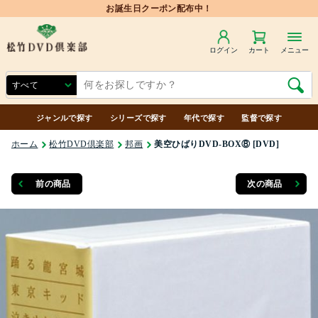
お誕生日クーポン配布中！
ログイン
カート
メニュー
ジャンルで探す
シリーズで探す
年代で探す
監督で探す
ホーム
松竹DVD倶楽部
邦画
美空ひばりDVD-BOX⑧ [DVD]
前の商品
次の商品