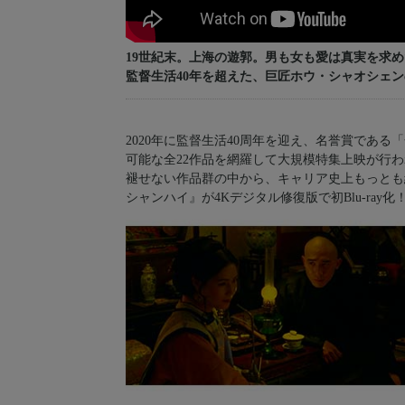
19世紀末。上海の遊郭。男も女も愛は真実を求
監督生活40年を超えた、巨匠ホウ・シャオシェ
2020年に監督生活40周年を迎え、名誉賞である
可能な全22作品を網羅して大規模特集上映が行
褪せない作品群の中から、キャリア史上もっとも
シャンハイ』が4Kデジタル修復版で初Blu-ray化