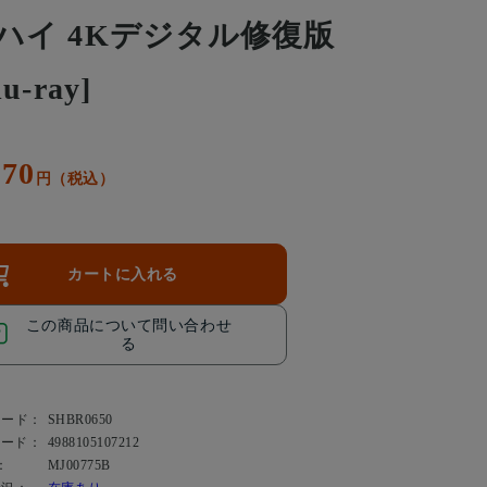
ハイ 4Kデジタル修復版
lu-ray]
170
円（税込）
カートに入れる
この商品について問い合わせ
る
コード：
SHBR0650
コード：
4988105107212
：
MJ00775B