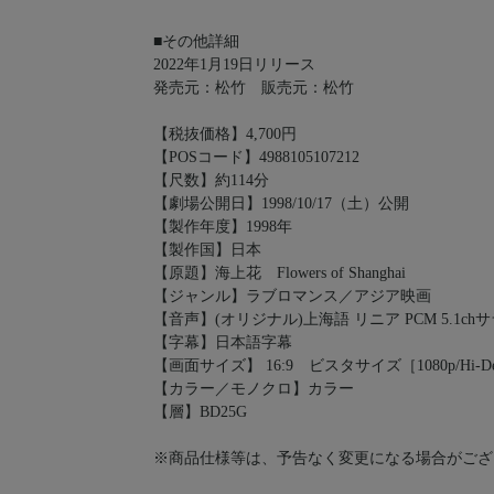
■その他詳細
2022年1月19日リリース
発売元：松竹 販売元：松竹
【税抜価格】4,700円
【POSコード】4988105107212
【尺数】約114分
【劇場公開日】1998/10/17（土）公開
【製作年度】1998年
【製作国】日本
【原題】海上花 Flowers of Shanghai
【ジャンル】ラブロマンス／アジア映画
【音声】(オリジナル)上海語 リニア PCM 5.1ch
【字幕】日本語字幕
【画面サイズ】 16:9 ビスタサイズ［1080p/Hi-D
【カラー／モノクロ】カラー
【層】BD25G
※商品仕様等は、予告なく変更になる場合がござ