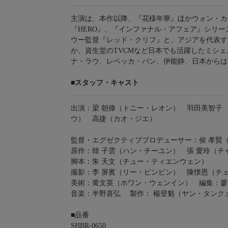
主演は、本作以降、『花様年華』ほかウォン・カ
『HERO』、『インファナル・アフェア』シリ
ウー監督『レッド・クリフ』と、アジアを代表す
か、資生堂のTVCMなど日本でも活躍したミシ
ナ・ラウ、レベッカ・パン、伊能静、日本からは
■スタッフ・キャスト
出演：梁 朝偉（トニー・レオン） 羽田美智子
ウ） 高捷（カオ・ジエ）
監督・エグゼクティブプロデューサー：侯 孝賢
原作：韓 子雲（ハン・チーユン） 張 愛玲（
脚本：朱 天文（チュー・ティエンウェン）
撮影：李 屏賓（リー・ピンビン） 陳懐恩（チ
美術：黄文英（ホワン・ウェンイン） 編集：廖
音楽：半野喜弘 製作： 楊登魁（ヤン・タンク
■品番
SHBR-0650