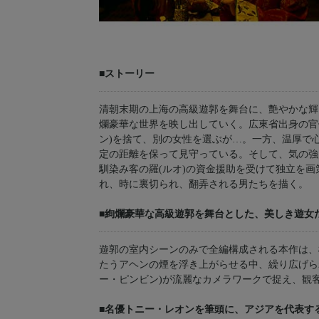
■ストーリー
清朝末期の上海の高級遊郭を舞台に、艶やかな輝
爛豪華な世界を映し出していく。広東省出身の官
ン)を捨て、別の女性を選ぶが…。一方、温厚で
定の距離を保って見守っている。そして、気の強
馴染み客の羅(ルオ)の資金援助を受けて独立を
れ、時に裏切られ、翻弄される男たちを描く。
■絢爛豪華な高級遊郭を舞台とした、美しき遊女
遊郭の室内シーンのみで全編構成される本作は、
たうアヘンの煙を浮き上がらせる中、繰り広げら
ー・ピンビン)が流麗なカメラワークで捉え、観
■名優トニー・レオンを筆頭に、アジアを代表す