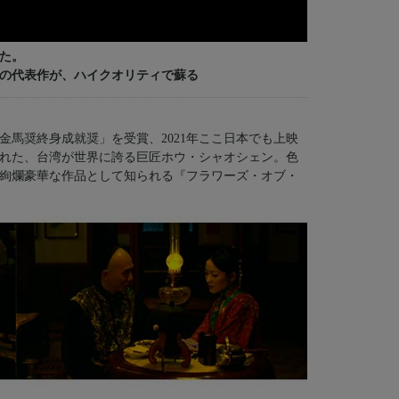
めた。
ンの代表作が、ハイクオリティで蘇る
「金馬奨終身成就奨」を受賞、2021年ここ日本でも上映
われた、台湾が世界に誇る巨匠ホウ・シャオシェン。色
絢爛豪華な作品として知られる『フラワーズ・オブ・
！