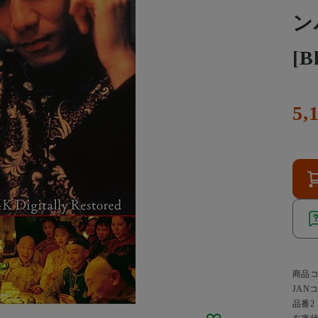
ン
[B
5,
商品
JAN
品番2