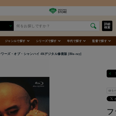
商品合計7,000円（税込）以上で送料無料
詳細
検索
ジャンルで探す
シリーズで探す
年代で探す
監督で探す
ワーズ・オブ・シャンハイ 4Kデジタル修復版 [Blu-ray]
ゆう
フ