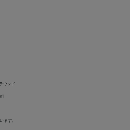
サラウンド
ef］
います。