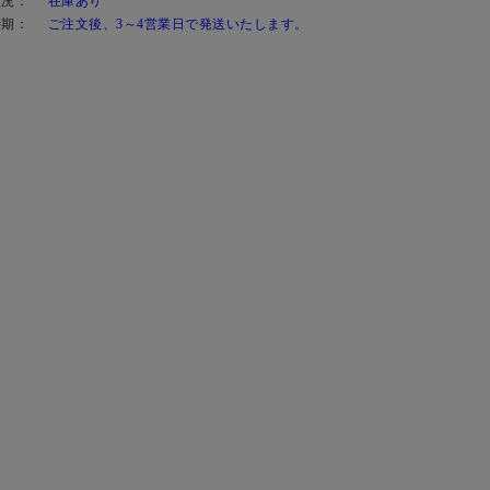
状況：
在庫あり
時期：
ご注文後、3～4営業日で発送いたします。