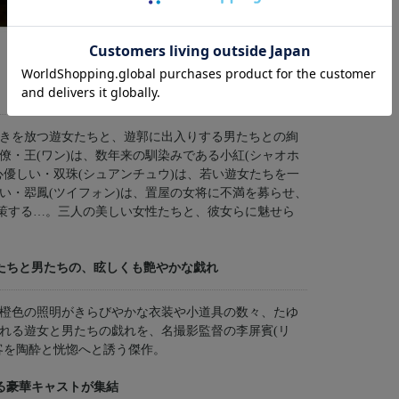
きを放つ遊女たちと、遊郭に出入りする男たちとの絢
僚・王(ワン)は、数年来の馴染みである小紅(シャオホ
心優しい・双珠(シュアンチュウ)は、若い遊女たちを一
い・翆鳳(ツイフォン)は、置屋の女将に不満を募らせ、
画策する…。三人の美しい女性たちと、彼女らに魅せら
たちと男たちの、眩しくも艶やかな戯れ
橙色の照明がきらびやかな衣装や小道具の数々、たゆ
れる遊女と男たちの戯れを、名撮影監督の李屏賓(リ
客を陶酔と恍惚へと誘う傑作。
る豪華キャストが集結