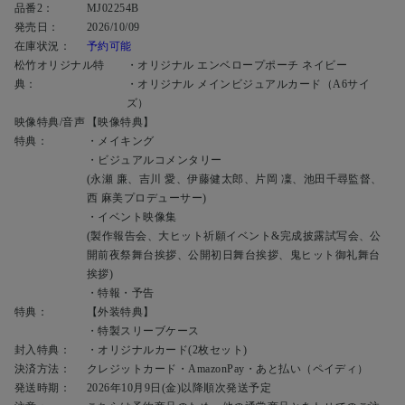
品番2：
MJ02254B
発売日：
2026/10/09
在庫状況：
予約可能
松竹オリジナル特
・オリジナル エンベロープポーチ ネイビー
典：
・オリジナル メインビジュアルカード（A6サイ
ズ）
映像特典/音声
【映像特典】
特典：
・メイキング
・ビジュアルコメンタリー
(永瀬 廉、吉川 愛、伊藤健太郎、片岡 凜、池田千尋監督、
西 麻美プロデューサー)
・イベント映像集
(製作報告会、大ヒット祈願イベント&完成披露試写会、公
開前夜祭舞台挨拶、公開初日舞台挨拶、鬼ヒット御礼舞台
挨拶)
・特報・予告
特典：
【外装特典】
・特製スリーブケース
封入特典：
・オリジナルカード(2枚セット)
決済方法：
クレジットカード・AmazonPay・あと払い（ペイディ）
発送時期：
2026年10月9日(金)以降順次発送予定