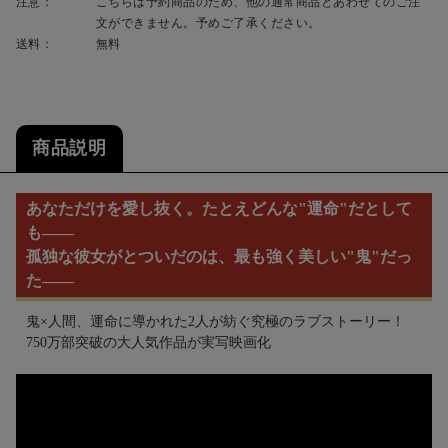
注意：
こちらは予約商品のため、他の通常商品とあわせてのご注
文ができません。予めご了承ください。
送料：
無料
商品説明
あなただけを愛し抜く。たとえどんな"運命"だとして
も――
孤独な彼女がとついだのは、最も強く美しい"鬼"だっ
た――
鬼×人間、運命に導かれた2人が紡ぐ究極のラブストーリー！
750万部突破の大人気作品が実写映画化