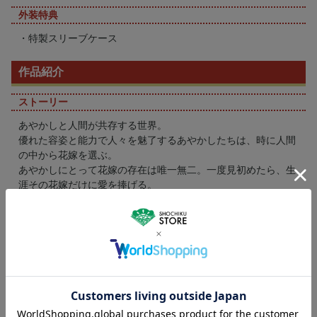
外装特典
・特製スリーブケース
作品紹介
ストーリー
あやかしと人間が共存する世界。
優れた容姿と能力で人々を魅了するあやかしたちは、時に人間
の中から花嫁を選ぶ。
あやかしにとって花嫁の存在は唯一無二。一度見初めたら、生
涯その花嫁だけに愛を捧げる。
特にあやかしの中でも最も強く美しい “鬼”の花嫁に選ばれるこ
とは、最高の名誉と言えた。
妖狐の花嫁である妹と比較され、家族から愛されず虐げられて
きた柚子が出会ったのは、あやかしの頂点に立つ“鬼”だった。
「見つけた、俺の花嫁――」 鬼の一族の次期当主・玲夜に花嫁
として見出された柚子。