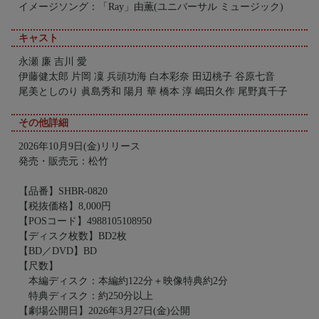
イメージソング：「Ray」由薫(ユニバーサル ミュージック)
キャスト
永瀬 廉 吉川 愛
伊藤健太郎 片岡 凜 兵頭功海 白本彩奈 田辺桃子 谷原七音
尾美としのり 眞島秀和 陽月 華 橋本 淳 嶋田久作 尾野真千子
その他詳細
2026年10月9日(金)リリース
発売・販売元：松竹
【品番】SHBR-0820
【税抜価格】8,000円
【POSコード】4988105108950
【ディスク枚数】BD2枚
【BD／DVD】BD
【尺数】
本編ディスク：本編約122分＋映像特典約2分
特典ディスク：約250分以上
【劇場公開日】2026年3月27日(金)公開