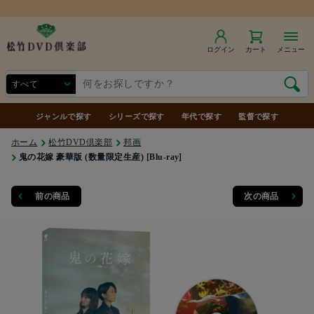
商品合計7,000円（税込）以上で送料無料
ログイン
カート
メニュー
ジャンルで探す
シリーズで探す
年代で探す
監督で探す
ホーム
松竹DVD倶楽部
邦画
鬼の花嫁 豪華版 (数量限定生産) [Blu-ray]
前の商品
次の商品