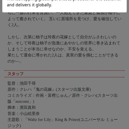
突然の事態に戸惑いながらも、徐々に玲夜の不器用だけど優し
いところや誠実な姿に惹かれていき、玲夜もまた、生まれなが
らに一族の行末を背負い、一人抱えてきた重責と孤独が柚子に
よって癒されていく。 互いに居場所を見つけ、愛を確信してい
く2人。
しかし、次第に柚子は玲夜の花嫁として自分がふさわしいの
か、そして玲夜は柚子が急激にあやかしの世界に巻き込まれて
しまうことが本当に幸せなのか、不安を覚える。
果たして運命に導かれた2人は、真実の愛を掴むことができる
のか―。
スタッフ
監督：池田千尋
原作：クレハ『鬼の花嫁』(スターツ出版文庫)
コミカライズ：作画・富樫じゅん／原作・クレハ(スターツ出
版「noicomi」)
脚本：濱田真和
音楽：小山絵里奈
主題歌：「Waltz for Lily」King & Prince(ユニバーサル ミュー
ジック)