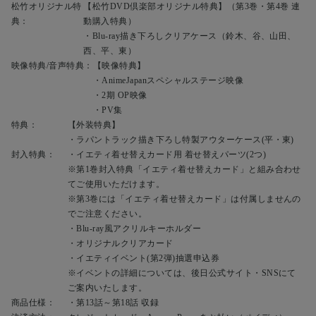
松竹オリジナル特
【松竹DVD倶楽部オリジナル特典】（第3巻・第4巻 連
典：
動購入特典）
・Blu-ray描き下ろしクリアケース（鈴木、谷、山田、
西、平、東）
映像特典/音声特典：
【映像特典】
・AnimeJapanスペシャルステージ映像
・2期 OP映像
・PV集
特典：
【外装特典】
・ラパントラック描き下ろし特製アウターケース(平・東)
封入特典：
・イエティ着せ替えカード用 着せ替えパーツ(2つ)
※第1巻封入特典「イエティ着せ替えカード」と組み合わせ
てご使用いただけます。
※第3巻には「イエティ着せ替えカード」は付属しませんの
でご注意ください。
・Blu-ray風アクリルキーホルダー
・オリジナルクリアカード
・イエティイベント(第2弾)抽選申込券
※イベントの詳細については、後日公式サイト・SNSにて
ご案内いたします。
商品仕様：
・第13話～第18話 収録