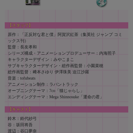
【スタッフ】
原作：「正反対な君と僕」阿賀沢紅茶（集英社 ジャンプ コミ
ックス刊）
監督：長友孝和
シリーズ構成・アニメーションプロデューサー：内海照子
キャラクターデザイン：みやこまこ
サブキャラクターデザイン・総作画監督：小園菜穂
総作画監督：﨑本さゆり 伊澤珠美 迫江沙羅
音楽：tofubeats
アニメーション制作：ラパントラック
オープニングテーマ：7co「猫じゃらし」
エンディングテーマ：Mega Shinnosuke「運命の君」
【キャスト】
鈴木：鈴代紗弓
谷：坂田将吾
渡辺：谷口夢奈