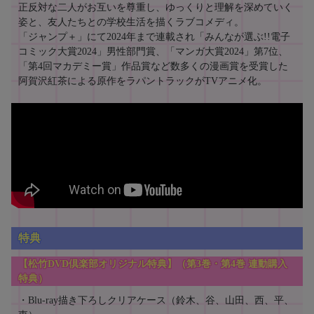
正反対な二人がお互いを尊重し、ゆっくりと理解を深めていく
姿と、友人たちとの学校生活を描くラブコメディ。
「ジャンプ＋」にて2024年まで連載され「みんなが選ぶ!!電子
コミック大賞2024」男性部門賞、「マンガ大賞2024」第7位、
「第4回マカデミー賞」作品賞など数多くの漫画賞を受賞した
阿賀沢紅茶による原作をラパントラックがTVアニメ化。
特典
【松竹DVD倶楽部オリジナル特典】（第3巻・第4巻 連動購入
特典）
・Blu-ray描き下ろしクリアケース（鈴木、谷、山田、西、平、