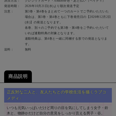
決済方法：
クレジットカード・AmazonPay・あと払い（ペイディ）
発送時期：
2026年10月21日(水)より順次発送予定
注意：
第3巻・第4巻をまとめて一つのカートでご予約いただいた
場合は、第3巻・第4巻ともに下巻発売日の【2026年12月2日
(水)】の発送となります。
各巻、別々のご予約でも第3巻・第4巻をご予約いただいて
いれば連動特典の対象となります。
連動特典は、第4巻と一緒に同梱する形での発送となりま
す。
送料：
無料
商品説明
正反対な二人と、友人たちとの学校生活を描くラブコ
メディ♪
いつも元気いっぱいだけど周りの目を気にしてしまう女子・鈴
木と、物静かだけど自分の意見をしっかり言える男子・谷。