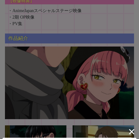
【映像特典】
・AnimeJapanスペシャルステージ映像
・2期 OP映像
・PV集
作品紹介