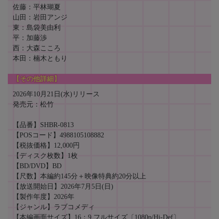
佐藤：平林瑚夏
山田：岩田アンジ
東：島袋美由利
平：加藤渉
西：大森こころ
本田：楠木ともり
【その他詳細】
2026年10月21日(水)リリース
発売元：松竹
【品番】SHBR-0813
【POSコード】4988105108882
【税抜価格】12,000円
【ディスク枚数】1枚
【BD/DVD】BD
【尺数】本編約145分＋映像特典約20分以上
【放送開始日】2026年7月5日(日)
【製作年度】2026年
【ジャンル】ラブコメディ
【本編画面サイズ】16：9 フルサイズ〔1080p/Hi-Def〕