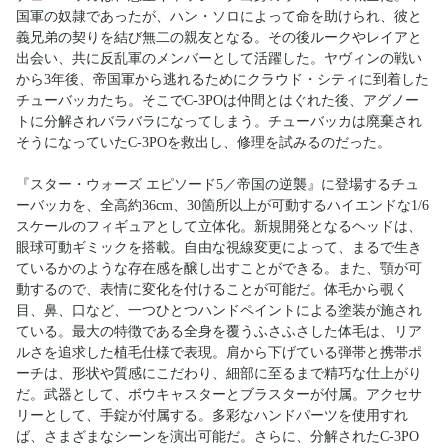
国軍の奴隷であったが、ハン・ソロによって命を助けられ、彼と
義兄弟の契りを結び無二の親友となる。その後ルークやレイアと
出会い、共に反乱軍のメンバーとして活躍した。ヤヴィンの戦い
から3年後、帝国軍から逃れるためにクラウド・シティに到着した
チューバッカたち。そこでC-3POは仲間とはぐれた後、アグノー
トに分解されバラバラになってしまう。チューバッカは廃棄され
そうになっていたC-3POを救出し、修理を試みるのだった。
『スター・ウォーズ エピソード5／帝国の逆襲』に登場するチュ
ーバッカを、全高約36cm、30箇所以上が可動するハイエンドな1/6
スケールのフィギュアとして立体化。新規開発となるヘッドは、
眼球可動ギミックを搭載。自由な視線変更によって、まるで生き
ているかのような存在感を醸し出すことができる。また、顎が可
動するので、表情に変化を付けることが可能だ。体毛から覗く
目、鼻、口など、一つひとつハンドペイントによる塗装が施され
ている。最大の特徴である全身を覆うふさふさした体毛は、リア
ルさを追求した植毛仕様で表現。肩から下げている弾帯と携帯ポ
ーチは、形状や質感にこだわり、細部に至るまで精巧な仕上がり
だ。武器として、ボウキャスターとブラスターが付属。アクセサ
リーとして、手錠が付属する。多彩なハンドパーツを使用すれ
ば、さまざまなシーンを演出可能だ。さらに、分解されたC-3PO