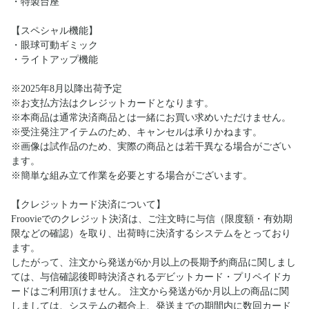
・特製台座
【スペシャル機能】
・眼球可動ギミック
・ライトアップ機能
※2025年8月以降出荷予定
※お支払方法はクレジットカードとなります。
※本商品は通常決済商品とは一緒にお買い求めいただけません。
※受注発注アイテムのため、キャンセルは承りかねます。
※画像は試作品のため、実際の商品とは若干異なる場合がござい
ます。
※簡単な組み立て作業を必要とする場合がございます。
【クレジットカード決済について】
Froovieでのクレジット決済は、ご注文時に与信（限度額・有効期
限などの確認）を取り、出荷時に決済するシステムをとっており
ます。
したがって、注文から発送が6か月以上の長期予約商品に関しまし
ては、与信確認後即時決済されるデビットカード・プリペイドカ
ードはご利用頂けません。 注文から発送が6か月以上の商品に関
しましては、システムの都合上、発送までの期間内に数回カード