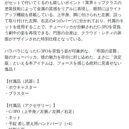
がセットで付いてくるのも嬉しいポイント！業界トップクラスの
塗装技術によって金属の質感をリアルに表現し、眼部にはライト
アップ機能を搭載している。上半身、脚に付けられた左腕、誤っ
て取り付けた左脚、右足の4つのパーツに分かれており、付属のネ
ットを使用することで、チューバッカが分解されたC-3POを背負
う劇中の姿を再現できる。円形の台座は、クラウド・シティの床
面がデザインされた特別仕様となっている。
バラバラになったC-3POを背負う姿が印象的な、「帝国の逆襲」
版のチューバッカ。彼の魅力を存分に封じ込めた、まさに「決定
版」といえる本アイテムは、フォースを感じる絶対に見逃せない
逸品！
【付属品（武器）】
・ボウキャスター
・ブラスター
【付属品（アクセサリー）】
・C-3PO（上半身／左腕／左脚／右足）
・ネット
・手錠 差し替え用ハンドパーツ（×4）