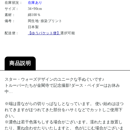
在庫状況：
在庫あり
サイズ：
34×90cm
素材：
綿100％
備考：
岡生地･捺染プリント
日本製
配送便：
【ゆうパケット便】
選択可能
商品説明
スター・ウォーズデザインのユニークな手ぬぐいです♪
トルーパーたちが金閣寺で記念撮影!ダース・ベイダーはお休み
中…
※端は昔ながらの切りっぱなしとなっています。 使い始めはほつ
れてきますがほつれてきた部分をハサミなどでカットしご使用下
さい。
※濃色は若干色落ちしする場合がございます。濡れたまま放置し
たり、重ね合わせたりいたしますと、 色がにじむ場合がございま