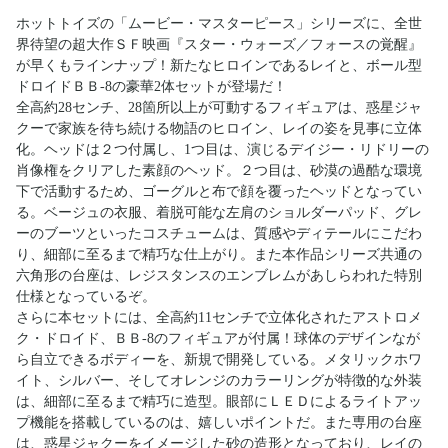
ホットトイズの「ムービー・マスターピース」シリーズに、全世
界待望の超大作ＳＦ映画『スター・ウォーズ／フォースの覚醒』
が早くもラインナップ！新たなヒロインであるレイと、ボール型
ドロイドＢＢ-8の豪華2体セットが登場だ！
全高約28センチ、28箇所以上が可動するフィギュアは、惑星ジャ
クーで家族を待ち続ける物語のヒロイン、レイの姿を見事に立体
化。ヘッドは２つ付属し、1つ目は、演じるデイジー・リドリーの
肖像権をクリアした素顔のヘッド。２つ目は、砂漠の過酷な環境
下で活動するため、ゴーグルと布で顔を覆ったヘッドとなってい
る。ベージュの衣服、着脱可能な左肩のショルダーパッド、グレ
ーのブーツといったコスチュームは、質感やディテールにこだわ
り、細部に至るまで精巧な仕上がり。また本作品シリーズ共通の
六角形の台座は、レジスタンスのエンブレムがあしらわれた特別
仕様となっているぞ。
さらに本セットには、全高約11センチで立体化されたアストロメ
ク・ドロイド、ＢＢ-8のフィギュアが付属！球体のデザインなが
ら自立できるボディーを、新規で開発している。メタリックホワ
イト、シルバー、そしてオレンジのカラーリングが特徴的な外装
は、細部に至るまで精巧に造型。眼部にＬＥＤによるライトアッ
プ機能を搭載しているのは、嬉しいポイントだ。また専用の台座
は、惑星ジャクーをイメージした砂の造形となっており、レイの