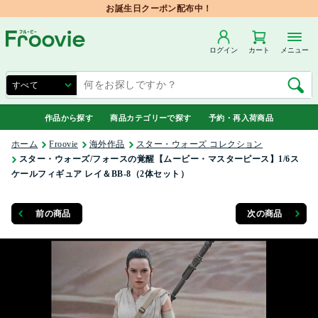
お誕生日クーポン配布中！
ログイン
カート
メニュー
作品から探す
商品カテゴリーで探す
予約・再入荷商品
ホーム
Froovie
海外作品
スター・ウォーズ コレクション
スター・ウォーズ/フォースの覚醒【ムービー・マスターピース】1/6ス
ケールフィギュア レイ＆BB-8（2体セット）
前の商品
次の商品