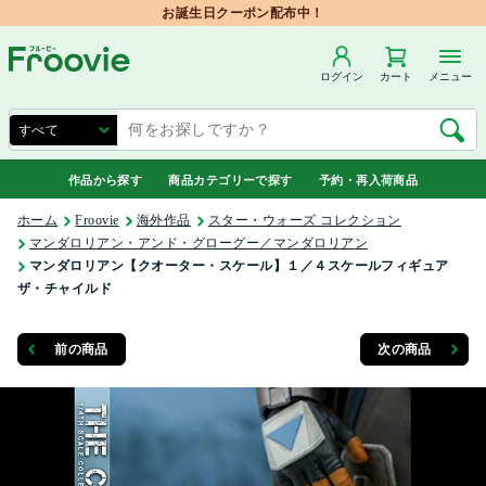
お誕生日クーポン配布中！
ログイン
カート
メニュー
作品から探す
商品カテゴリーで探す
予約・再入荷商品
ホーム
Froovie
海外作品
スター・ウォーズ コレクション
マンダロリアン・アンド・グローグー／マンダロリアン
マンダロリアン【クオーター・スケール】１／４スケールフィギュア
ザ・チャイルド
前の商品
次の商品