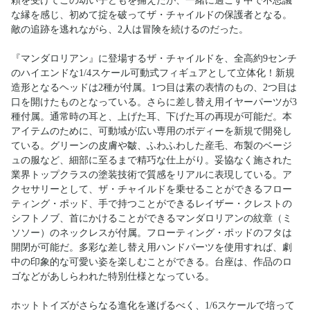
頼を受けてこの幼い子どもを捕えたが、一緒に過ごす中で不思議
な縁を感じ、初めて掟を破ってザ・チャイルドの保護者となる。
敵の追跡を逃れながら、2人は冒険を続けるのだった。
『マンダロリアン』に登場するザ・チャイルドを、全高約9センチ
のハイエンドな1/4スケール可動式フィギュアとして立体化！新規
造形となるヘッドは2種が付属。1つ目は素の表情のもの、2つ目は
口を開けたものとなっている。さらに差し替え用イヤーパーツが3
種付属。通常時の耳と、上げた耳、下げた耳の再現が可能だ。本
アイテムのために、可動域が広い専用のボディーを新規で開発し
ている。グリーンの皮膚や皺、ふわふわした産毛、布製のベージ
ュの服など、細部に至るまで精巧な仕上がり。妥協なく施された
業界トップクラスの塗装技術で質感をリアルに表現している。ア
クセサリーとして、ザ・チャイルドを乗せることができるフロー
ティング・ポッド、手で持つことができるレイザー・クレストの
シフトノブ、首にかけることができるマンダロリアンの紋章（ミ
ソソー）のネックレスが付属。フローティング・ポッドのフタは
開閉が可能だ。多彩な差し替え用ハンドパーツを使用すれば、劇
中の印象的な可愛い姿を楽しむことができる。台座は、作品のロ
ゴなどがあしらわれた特別仕様となっている。
ホットトイズがさらなる進化を遂げるべく、1/6スケールで培って