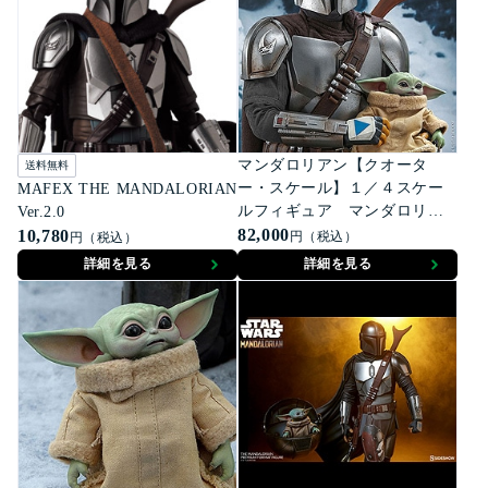
マンダロリアン【クオータ
送料無料
ー・スケール】１／４スケー
MAFEX THE MANDALORIAN
ルフィギュア マンダロリア
Ver.2.0
ン＆ザ・チャイルド（２体セ
82,000
10,780
円（税込）
円（税込）
ット）
詳細を見る
詳細を見る