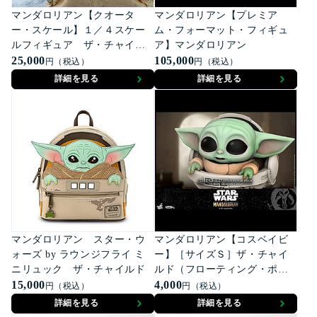
マンダロリアン【クオータ
マンダロリアン【プレミア
ー・スケール】１／４スケー
ム・フォーマット・フィギュ
ルフィギュア ザ・チャイル
ア】マンダロリアン
ド
25,000
105,000
円（税込）
円（税込）
詳細を見る
詳細を見る
マンダロリアン スター・ウ
マンダロリアン【コスベイビ
ォーズ by ラウンジフライ ミ
ー】［サイズＳ］ザ・チャイ
ニリュック ザ・チャイルド
ルド（フローティング・ポッ
15,000
ド版）
4,000
円（税込）
円（税込）
詳細を見る
詳細を見る