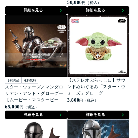
ース】1/1スケールフィギュ
50,000
円（税込）
ア グローグー
詳細を見る
詳細を見る
【ステレオぷらっしゅ】サウ
予約商品
送料無料
ンドぬいぐるみ「スター・ウ
スター・ウォーズ／マンダロ
ォーズ」グローグー
リアン・アンド・グローグー
3,800
【ムービー・マスターピー
円（税込）
ス】1/6スケールフィギュア
65,000
円（税込）
マンダロリアン＆グローグー
詳細を見る
詳細を見る
（デラックス版）