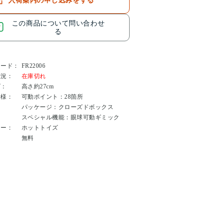
入荷案内の申し込みをする
この商品について問い合わせ
る
コード：
FR22006
状況：
在庫切れ
ズ：
高さ約27cm
仕様：
可動ポイント：28箇所
パッケージ：クローズドボックス
スペシャル機能：眼球可動ギミック
カー：
ホットトイズ
：
無料