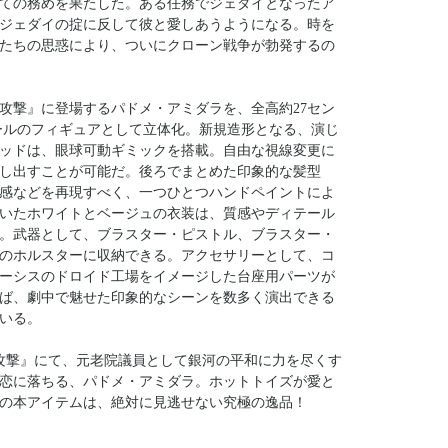
ての務めを果たした。ある任務でジェダイとなったア
ジェダイの掟に反して彼と愛しあうようになる。時を
たちの思惑により、ついにクローン戦争が勃発するの
攻撃』に登場するパドメ・アミダラを、全高約27セン
ケールのフィギュアとして立体化。新規造形となる、演じ
ッドは、眼球可動ギミックを搭載。自由な視線変更に
し出すことが可能だ。後ろでまとめた印象的な髪型
感などを再現すべく、一つひとつハンドペイントによ
いたホワイトとベージュの衣装は、質感やディテール
。武器として、ブラスター・ピストル、ブラスター・
のホルスターに収納できる。アクセサリーとして、コ
ーシスのドロイド工場をイメージした台座用パーツが
ば、劇中で魅せた印象的なシーンを数多く演出できる
いる。
の攻撃』にて、元老院議員として銀河の平和に力を尽くす
恋に落ちる、パドメ・アミダラ。ホットトイズが愛と
の本アイテムは、絶対に見逃せない究極の逸品！