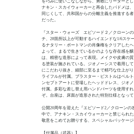
を巧みに使いこなしながら、勇敢にリーダーとし
ナキン・スカイウォーカーと再会したパドメは、
同じくして、共和国からの分離主義を推進する者
だった。
『スター・ウォーズ エピソード２／クローンの
チ、28箇所以上が可動するハイエンドな1/6ス
るナタリー・ポートマンの肖像権をクリアしたヘ
よって、まるで生きているかのような存在感を醸
は、精密な造形によって表現。メイクや皮膚の質
る塗装が施されている。ジオノーシスで着用して
にこだわり抜き、細部に至るまで精巧な仕上がり
ライフルが付属。ブラスター・ピストルはベルト
ンセプトアートに登場したヘッドドレス、ジオノ
付属。多彩な差し替え用ハンドパーツを使用すれ
ぞ。台座は、床面が造形された特別仕様となって
公開20周年を迎えた『エピソード2／クローン
中で、アナキン・スカイウォーカーと禁じられた
敬意をこめてお贈りする、スペシャルパッケージ
【付属品（武器）】