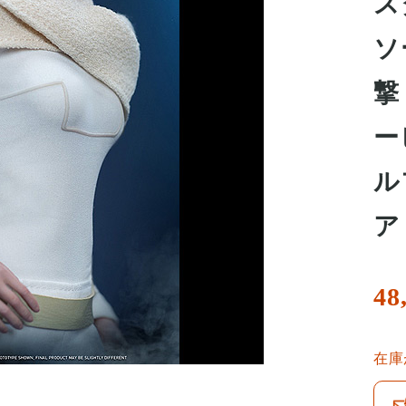
ス
ソ
撃
ー
ル
ア
48
在庫