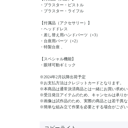
・ブラスター・ピストル
・ブラスター・ライフル
【付属品（アクセサリー）】
・ヘッドドレス
・差し替え用ハンドパーツ（×3）
・台座用パーツ（×2）
・特製台座 、
【スペシャル機能】
・眼球可動ギミック
※2024年2月以降出荷予定
※お支払方法はクレジットカードとなります。
※本商品は通常決済商品とは一緒にお買い求めい
※受注発注アイテムのため、キャンセルは承りか
※画像は試作品のため、実際の商品とは若干異な
※簡単な組み立て作業を必要とする場合がござい