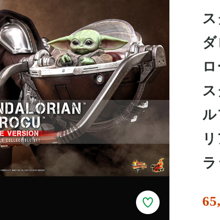
ス
ダ
ロ
ス
ル
リ
ラ
65