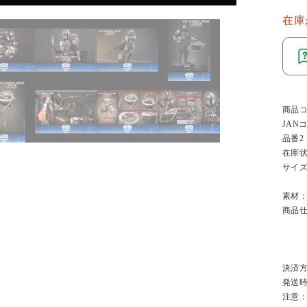
在庫
商品
JAN
品番2
在庫
サイ
素材
商品
決済
発送
注意