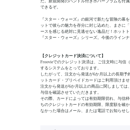
だ。新規開発のハンドル付きホバープラムも付属
できるぞ。
『スター・ウォーズ』の銀河で新たな冒険の幕を
ットで彼らの魅力を存分に封じ込めた、まさに「
ースを感じる絶対に見逃せない逸品だ！ホットト
『スター・ウォーズ』シリーズ。今後のラインナ
【クレジットカード決済について】
Froovieでのクレジット決済は、ご注文時に
するシステムをとっております。
したがって、注文から発送が6か月以上の長期予
ットカード・プリペイドカードはご利用頂けませ
注文から発送が6か月以上の商品に関しましては
与信を確認させていただきます。
その際、カードによっては有効期限切れ、与信枠
ちのクレジットカードの有効期限、限度額を確か
なかった場合はメール、または電話でお知らせし