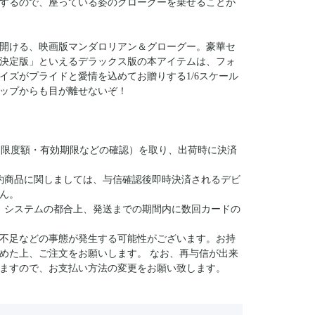
するので、座っている姿のグローグーを乗せることが
開ける、映画版マンダロリアン＆グローグー。豪華セ
決定版」といえるデラックス版の本アイテムは、フォ
イズがプライドと愛情を込めてお贈りする1/6スケール
ップからも目が離せないぞ！
与信（限度額・有効期限などの確認）を取り、出荷時に決済
約商品に関しましては、与信確認後即時決済されるデビ
ん。
、システムの都合上、発送までの期間内に数回カードの
不足などの事態が発生する可能性がございます。お持
めた上、ご注文をお願いします。 なお、再与信が出来
ますので、お支払い方法の変更をお願い致します。