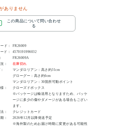
がありません
この商品について問い合わせ
る
コード：
FR26009
コード：
4570191996032
：
FR26009A
状況：
在庫切れ
ズ：
マンダロリアン：高さ約31cm
グローグー：高さ約6cm
：
マンダロリアン：30箇所可動ポイント
仕様：
クローズドボックス
※パッケージは輸送用となりますため、パッケ
ージに多少の傷やダメージがある場合もござい
ます。
方法：
クレジットカード
時期：
2026年12月以降発送予定
：
※海外製のためお届け時期に変更がある可能性