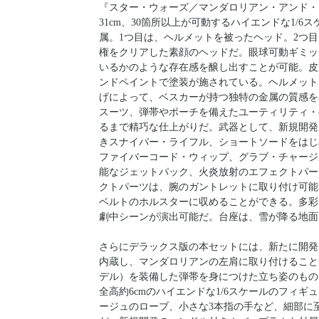
『スター・ウォーズ／マンダロリアン・アンド・
31cm、30箇所以上が可動するハイエンドな1/
属。1つ目は、ヘルメットを被ったヘッド。2つ
権をクリアした素顔のヘッドだ。眼球可動ギミッ
いるかのような存在感を醸し出すことが可能。皮
ンドペイントで塗装が施されている。ヘルメット
げによって、ベスカーが持つ独特の金属の質感を
スーツ、弾帯やポーチを備えたユーティリティ・
るまで精巧な仕上がりだ。武器として、新規開発
きスナイパー・ライフル、ショートソードをはじめ
ファイバーコード・ウィップ、グラブ・チャージ
能なジェットパック、火炎放射のエフェクトパー
クトパーツは、腕のガントレットに取り付け可能。
ベルトのホルスターに収めることができる。多彩
劇中シーンが演出可能だ。台座は、雪が降る地面
さらにデラックス版の本セットには、新たに開発
内蔵し、マンダロリアンの左肩に取り付けること
デル）を装備した弾帯を身につけた立ち姿のもの
全高約6cmのハイエンドな1/6スケールのフィ
ージュのローブ、小さな3本指の手など、細部に