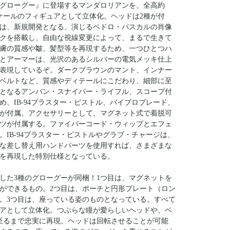
グローグー』に登場するマンダロリアンを、全高約
6スケールのフィギュアとして立体化。ヘッドは2種が付
目は、新規開発となる、演じるペドロ・パスカルの肖像
クを搭載し、自由な視線変更によって、まるで生きて
膚の質感や皺、髪型等を再現するため、一つひとつハ
とアーマーは、光沢のあるシルバーの電気メッキ仕上
表現しているぞ。ダークブラウンのマント、インナー
ベルトなど、質感やディテールにこだわり、細部に至
となるアンバン・スナイパー・ライフル、スコープ付
、IB-94ブラスター・ピストル、バイブロブレード、
が付属。アクセサリーとして、マグネット式で着脱可
ツが付属する。ファイバーコード・ウィップとエフェ
IB-94ブラスター・ピストルやグラブ・チャージは、
な差し替え用ハンドパーツを使用すれば、さまざまな
を再現した特別仕様となっている。
した3種のグローグーが同梱！1つ目は、マグネットを
ができるもの。2つ目は、ポーチと円形プレート（ロン
。3つ目は、座っている姿のものとなっている。すべて
ギュアとして立体化。つぶらな瞳が愛らしいヘッドや、ベ
至るまで忠実に再現。ヘッドは回転させることが可能