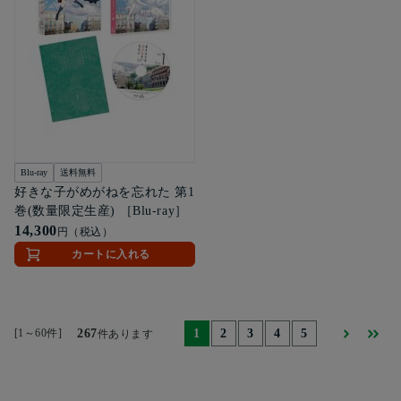
Blu-ray
送料無料
好きな子がめがねを忘れた 第1
巻(数量限定生産) ［Blu-ray］
14,300
円（税込）
カートに入れる
[1～60件]
267
1
2
3
4
5
件あります