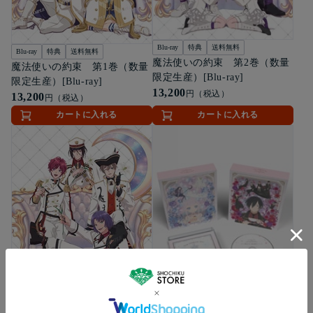
Blu-ray
特典
送料無料
Blu-ray
特典
送料無料
魔法使いの約束 第2巻（数量
魔法使いの約束 第1巻（数量
限定生産）[Blu-ray]
限定生産）[Blu-ray]
13,200
円（税込）
13,200
円（税込）
カートに入れる
カートに入れる
Blu-ray
特典
送料無料