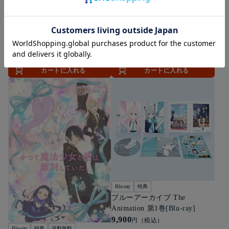
魔法使いの約束 第3巻（数量
Blu-ray
特典
送料無料
限定生産）[Blu-ray]
かつて魔法少女と悪は敵対し
13,200
円（税込）
ていた。上巻（数量限定生
産）[Blu-ray]
15,400
円（税込）
カートに入れる
カートに入れる
Blu-ray
特典
ブルーアーカイブ The
Animation 第1巻[Blu-ray]
9,900
円（税込）
Blu-ray
特典
送料無料