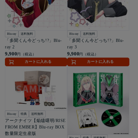
Blu-ray
送料無料
Blu-ray
送料無料
「多聞くん今どっち!?」Blu-
「多聞くん今どっち!?」Blu-
ray 2
ray 3
9,900
9,900
円（税込）
円（税込）
カートに入れる
カートに入れる
Blu-ray
特典
送料無料
アークナイツ【焔燼曙明/RISE
FROM EMBER】Blu-ray BOX
数量限定生産版
Blu-ray
特典
送料無料