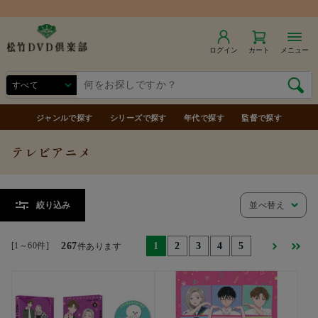
商品合計7,000円（税込）以上で送料無料
ログイン
カート
メニュー
ジャンルで探す
シリーズで探す
年代で探す
監督で探す
テレビアニメ
並べ替え
絞り込み
[1～60件]
267
1
2
3
4
5
件あります