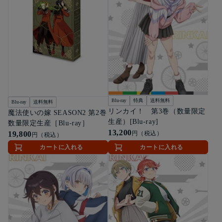
Blu-ray
特典
送料無料
Blu-ray
送料無料
リンカイ！ 第3巻（数量限定
魔法使いの嫁 SEASON2 第2巻
生産）[Blu-ray]
数量限定生産［Blu-ray］
13,200
円（税込）
19,800
円（税込）
カートに入れる
カートに入れる