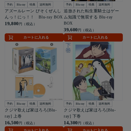
予約
Blu-ray
特典
送料無料
予約
Blu-ray
特典
送料無料
アズールレーン びそくぜんし
追放された転生重騎士はゲー
んっ！にっ！！ Blu-ray BOX
ム知識で無双する Blu-ray
19,800
BOX
円（税込）
39,600
円（税込）
カートに入れる
カートに入れる
予約
Blu-ray
特典
送料無料
予約
Blu-ray
特典
送料無料
クジマ歌えば家ほろろ[Blu-
クジマ歌えば家ほろろ[Blu-
ray] 上巻
ray] 下巻
16,500
14,300
円（税込）
円（税込）
カートに入れる
カートに入れる