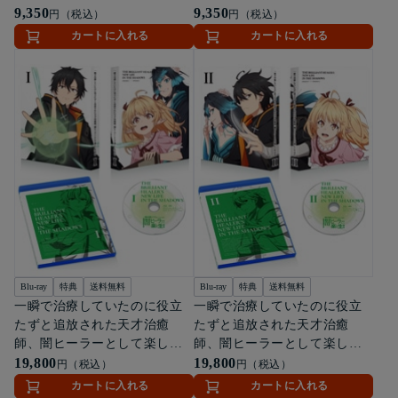
9,350
9,350
円（税込）
円（税込）
カートに入れる
カートに入れる
Blu-ray
特典
送料無料
Blu-ray
特典
送料無料
一瞬で治療していたのに役立
一瞬で治療していたのに役立
たずと追放された天才治癒
たずと追放された天才治癒
師、闇ヒーラーとして楽しく
師、闇ヒーラーとして楽しく
生きる 上巻（数量限定生産）
19,800
生きる 下巻（数量限定生産）
19,800
円（税込）
円（税込）
[Blu-ray]
[Blu-ray]
カートに入れる
カートに入れる