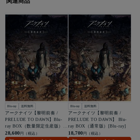
関連商品
Blu-ray
送料無料
Blu-ray
送料無料
アークナイツ【黎明前奏 /
アークナイツ【黎明前奏 /
PRELUDE TO DAWN】Blu-
PRELUDE TO DAWN】 Blu-
ray BOX（数量限定生産版））
ray BOX（通常版）[Blu-ray]
[Blu-ray]
28,600
18,700
円（税込）
円（税込）