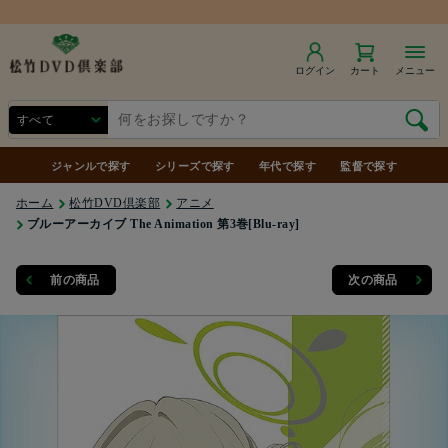
ログイン
カート
メニュー
ジャンルで探す
シリーズで探す
年代で探す
監督で探す
ホーム
松竹DVD倶楽部
アニメ
ブルーアーカイブ The Animation 第3巻[Blu-ray]
前の商品
次の商品