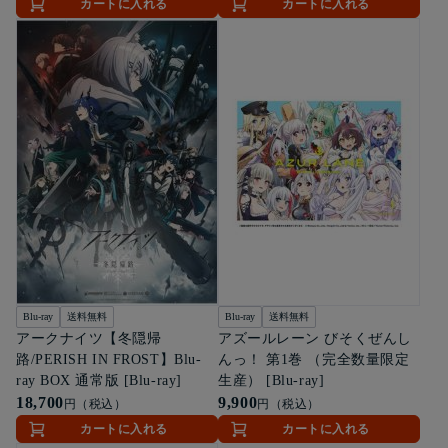
カートに入れる
カートに入れる
Blu-ray
送料無料
Blu-ray
送料無料
アークナイツ【冬隠帰
アズールレーン びそくぜんし
路/PERISH IN FROST】Blu-
んっ！ 第1巻 （完全数量限定
ray BOX 通常版 [Blu-ray]
生産） [Blu-ray]
18,700
9,900
円（税込）
円（税込）
カートに入れる
カートに入れる