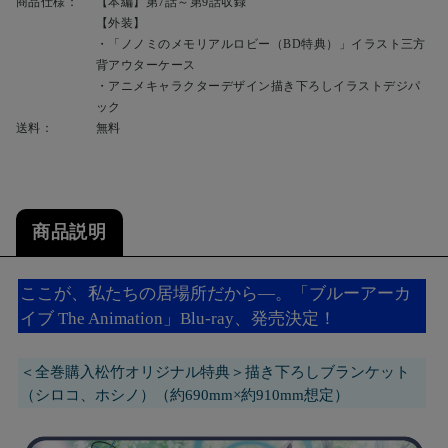
商品仕様：
【本編】第7話～第9話収録
【外装】
・「ノノミのメモリアルロビー（BD特典）」イラスト三方
背アウターケース
・アニメキャラクターデザイン描き下ろしイラストデジパ
ック
送料：
無料
商品説明
ここが、私たちの居場所だから―。「ブルーアーカ
イブ The Animation」Blu-ray、発売決定！
＜全巻購入松竹オリジナル特典＞描き下ろしブランケット
（シロコ、ホシノ）（約690mm×約910mm想定）