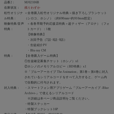
品番2：
MJ02106B
在庫状況：
残りわずか
松竹オリジナ
＜全巻購入松竹オリジナル特典＞描き下ろしブランケット
ル特典：
（シロコ、ホシノ）（約690mm×約910mm想定）
映像特典/音声
＜各巻早期予約応援店特典＞超ティザー（アロナ）（フォ
特典：
トカード）：1枚
【映像特典】
・次回予告（7話･8話･9話）
・生徒紹介PV
・Blu-ray CM
特典：
【全巻購入ゲーム特典】
①生徒確定募集チケット（ホシノ）x1
②ホシノのメモリアルロビー（BD特典）x1
※「ブルーアーカイブ The Animation」第1巻～第4巻に封入
されているシリアルコードをすべて入力すると、ゲーム内
で自動的に付与されます。
封入特典：
・スマートフォン用アプリゲーム『ブルーアーカイブ -Blue
Archive-』で使えるシリアルコード
※詳細は本ページ商品説明をご覧ください。
・特製ステッカー
・特製ブックレット16P