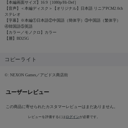
【本編画面サイズ】16:9［1080p/Hi-Def］
【音声】＜本編ディスク＞【オリジナル】日本語 リニアPCM2.0ch
ステレオ
【字幕】※本編①日本語②中国語（簡体字）③中国語（繁体字）
④韓国語⑤英語
【カラー／モノクロ】カラー
【層】BD25G
コピーライト
©: NEXON Games／アビドス商店街
ユーザーレビュー
この商品に寄せられたカスタマーレビューはまだありません。
レビューを評価するには
ログイン
が必要です。