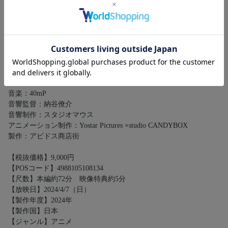
副監督：牧俊治
シリーズ構成：大野木寛／山岸大悟
キャラクターデザイン／総作画監督：萩原弘光
美術監督：荒井和浩
色彩設計：濱岡幸治
撮影監督：後藤晴香
編集：高橋歩
音楽制作：インクストゥエンター
音楽：40mP
音響監督：納谷僚介
音響制作：スタジオマウス
アニメーション制作：Yostar Pictures ×studio CANDYBOX
製作：アビドス商店街
【税抜価格】9,000円
【POSコード】4988105108134
【尺数】本編約72分 映像特典約5分
【放映日】2024/4/7（日）
【製作年度】2024年
【製作国】日本
【ジャンル】アニメ