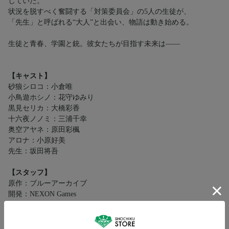
していた。
状況を脱すべく奮闘する「対策委員会」の5人の生徒が、
「先生」と呼ばれる“大人”と出会い、物語は動き始める。
生徒と青春、学園と銃。彼女たちが目指す未来は――
【キャスト】
砂狼シロコ：小倉唯
小鳥遊ホシノ：花守ゆみり
黒見セリカ：大橋彩香
十六夜ノノミ：三浦千幸
奥空アヤネ：原田彩楓
アロナ：小原好美
先生：坂田将吾
【スタッフ】
原作：ブルーアーカイブ
開発：NEXON Games
配信：Yostar
監督：山岸大悟