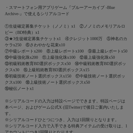
・スマートフォン用アプリゲーム『ブルーアーカイブ -Blue
Archive-』で使えるシリアルコード
①生徒確定募集チケット（ノノミ）x1 ②ノノミのメモリアルロ
ビー（BD特典）x1
③★3生徒確定募集チケットx1 ④クレジット1000万 ⑤神名のカ
ケラx250 ⑥さわやかな花束x10
⑦中級レポートx200 ⑧上級レポートx100 ⑨最上級レポートx50
⑩中級強化珠x200 ⑪上級強化珠x100 ⑫最上級強化珠x50
⑬初級戦術教育BD選択ボックスx50 ⑭中級戦術教育BD選択ボッ
クスx30 ⑮上級戦術教育BD選択ボックスx15
⑯初級技術ノート選択ボックスx150 ⑰中級技術ノート選択ボッ
クスx100 ⑱上級技術ノート選択ボックスx50
⑲秘伝ノートx1
※シリアルコードの入力は特設ページでできます。特設ページは
本ページ、およびゲーム公式X (旧Twitter)で後日ご案内いたしま
す。
※シリアルコードひとつにつき、入力は1回限りとなります。
※シリアルコード入力で入手できる特典アイテムの受け取りは、1
アカウントにつき1回限りとなります。