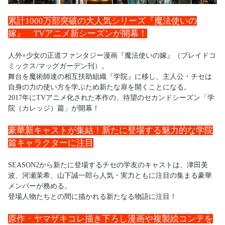
累計1000万部突破の大人気シリーズ『魔法使いの
嫁』 TVアニメ新シーズンが開幕！
人外×少女の正道ファンタジー漫画『魔法使いの嫁』（ブレイドコ
ミックス/マッグガーデン刊）。
舞台を魔術師達の相互扶助組織『学院』に移し、主人公・チセは
自身の力の使い方を学ぶため新たな扉を開くことになる。
2017年にTVアニメ化された本作の、待望のセカンドシーズン「学
院（カレッジ）篇」が開幕！
豪華新キャストが集結！新たに登場する魅力的な学院
篇キャラクターに注目
SEASON2から新たに登場するチセの学友のキャストは、津田美
波、河瀬茉希、山下誠一郎ら人気・実力ともに注目の集まる豪華
メンバーが務める。
登場人物たちとの間に描かれる新たなる物語に注目！
原作・ヤマザキコレ描き下ろし漫画や複製絵コンテを