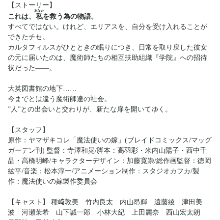
【ストーリー】
あなた
これは、
私
を救う為の物語。
すべてではない。けれど、エリアスを、自分を受け入れることが
できたチセ。
カルタフィルスがひとときの眠りにつき、日常を取り戻した彼女
の元に届いたのは、魔術師たちの相互扶助組織『学院』への招待
状だった――。
大英図書館の地下……
今までとは違う魔術師達の社会。
”人”との出会いと交わりが、新たな扉を開いてゆく。
【スタッフ】
原作：ヤマザキコレ「魔法使いの嫁」(ブレイドコミックス/マッグ
ガーデン刊) 監督：寺澤和晃/脚本：高羽彩・米内山陽子・西中千
晶・高橋明峰/キャラクターデザイン：加藤寛崇/総作画監督：徳岡
紘平/音楽：松本淳一/アニメーション制作：スタジオカフカ/製
作：魔法使いの嫁製作委員会
【キャスト】 種﨑敦美 竹内良太 内山昂輝 遠藤綾 津田美
波 河瀬茉希 山下誠一郎 小林大紀 上田麗奈 西山宏太朗