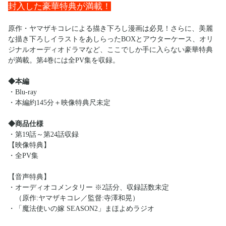
封入した豪華特典が満載！
原作・ヤマザキコレによる描き下ろし漫画は必見！さらに、美麗
な描き下ろしイラストをあしらったBOXとアウターケース、オリ
ジナルオーディオドラマなど、ここでしか手に入らない豪華特典
が満載。第4巻には全PV集を収録。
◆本編
・Blu-ray
・本編約145分＋映像特典尺未定
◆商品仕様
・第19話～第24話収録
【映像特典】
・全PV集
【音声特典】
・オーディオコメンタリー ※2話分、収録話数未定
（原作:ヤマザキコレ／監督:寺澤和晃）
・「魔法使いの嫁 SEASON2」まほよめラジオ