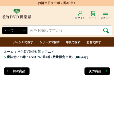
ログイン
カート
メニュー
ジャンルで探す
シリーズで探す
年代で探す
監督で探す
ホーム
松竹DVD倶楽部
アニメ
魔法使いの嫁 SEASON2 第4巻 (数量限定生産)［Blu-ray］
前の商品
次の商品