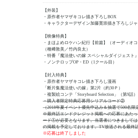
【外装】
・原作者ヤマザキコレ描き下ろしBOX
・キャラクターデザイン加藤寛崇描き下ろしジャ
【映像特典】
・まほよめロケハン紀行【前篇】（オーディオコ
（種﨑敦美／竹内良太）
・特番『魔法使いの嫁 スペシャルダイジェスト
・ノンテロップOP・ED（1クール目）
【封入特典】
・原作者ヤマザキコレ描き下ろし漫画
「断片集魔法使いの嫁」第2片（約30Ｐ）
・複製絵コンテ「Storyboard Selection」（第9話）
・購入者限定特典応募用シリアルコード②
（2018年夏イベント優先申込み＆抽選で500名
※最終話エンドクレジット掲載への応募にあたっては
ード①が必要となります。当選者につきましては、B
の掲載を予定しております。TV放送される最終
※応募は終了しました