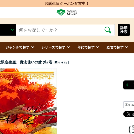
お誕生日クーポン配布中！
詳細
検索
ジャンルで探す
シリーズで探す
年代で探す
監督で探す
定生産）魔法使いの嫁 第2巻 [Blu-ray]
Blu-ra
（