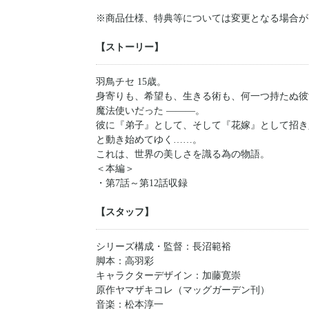
※商品仕様、特典等については変更となる場合が
【ストーリー】
羽鳥チセ 15歳。
身寄りも、希望も、生きる術も、何一つ持たぬ彼
魔法使いだった ―――。
彼に『弟子』として、そして『花嫁』として招き
と動き始めてゆく……。
これは、世界の美しさを識る為の物語。
＜本編＞
・第7話～第12話収録
【スタッフ】
シリーズ構成・監督：長沼範裕
脚本：高羽彩
キャラクターデザイン：加藤寛崇
原作ヤマザキコレ（マッグガーデン刊）
音楽：松本淳一