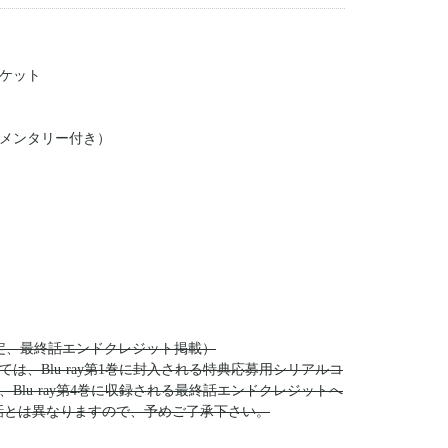
ケット
メンタリー付き）
』
限定、最終話エンドクレジット掲載）
、Blu-ray第1巻に封入される特典応募用シリアルコ
lu-ray第4巻に収録される最終話エンドクレジットへ
話とは異なりますので、予めご了承下さい。