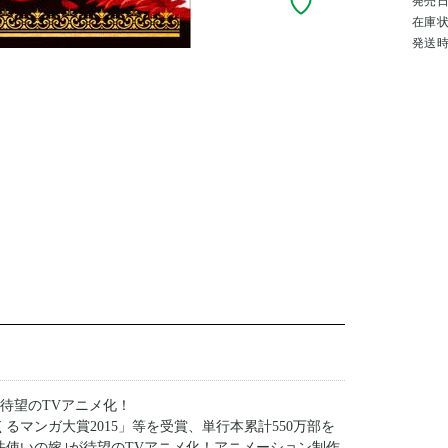
発売
在庫
発送
、待望のTVアニメ化！
くるマンガ大賞2015」等を受賞、単行本累計550万部を
法使いの嫁｣が待望のTVアニメ化！アニメーション制作