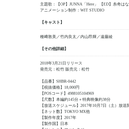
主題歌：【OP】JUNNA「Here」 【ED】糸奇はな「環
アニメーション制作：WIT STUDIO
【キャスト】
種﨑敦美／竹内良太／内山昂輝／遠藤綾
【その他詳細】
2018年3月21日リリース
発売元：松竹 販売元：松竹
【品番】SHBR‐0442
【税抜価格】18,000円
【POSコード】4988105104969
【尺数】本編約145分＋特典映像約38分
【放送スケジュール】2017年10月7日（土）放送
【ネット数】TOKYO MX他
【製作年度】2017年
【製作国】日本