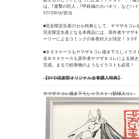
は、｢進撃の巨人」｢甲鉄城のカバネリ」などハイ
STUDIOが担当
■完全限定生産のセル特典として、ヤマザキコレ
完全限定生産となる本商品には、原作者ヤマザキ
ーリーによるコミックの各巻封入が決定！３０P
■ＢＯＸケースもヤマザキコレ描き下ろしイラス
全ＢＯＸケースも原作者ヤマザキコレによる描き
完成。まるで絵巻物のようなイラストも必見！
【DVD倶楽部オリジナル全巻購入特典】
ヤマザキコレ描き下ろしイラスト（額縁入り）