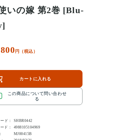
使いの嫁 第2巻 [Blu-
y]
,800
円（税込）
カートに入れる
この商品について問い合わせ
る
コード：
SHBR0442
コード：
4988105104969
：
MJ00415B