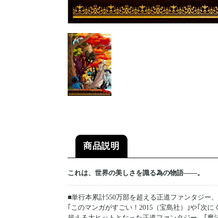
商品説明
これは、世界の美しさを識る為の物語――。
■単行本累計550万部を超える正道ファンタジー
｢このマンガがすごい！2015（宝島社）｣や｢次に
超える大ヒットとなった正道ファンタジー、｢魔