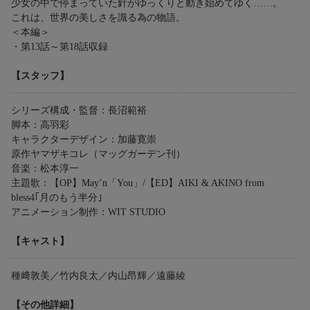
少女の中で停まっていた針がゆっくりと動き始めてゆく……。
これは、世界の美しさを識る為の物語。
＜本編＞
・第13話～第18話収録
【スタッフ】
シリーズ構成・監督：長沼範裕
脚本：高羽彩
キャラクターデザイン：加藤寛崇
原作ヤマザキコレ（マッグガーデン刊）
音楽：松本淳一
主題歌：【OP】May’n「You」/【ED】AIKI & AKINO from
bless4｢月のもう半分｣
アニメーション制作：WIT STUDIO
【キャスト】
種﨑敦美／竹内良太／内山昂輝／遠藤綾
【その他詳細】