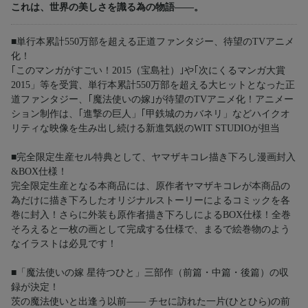
これは、世界の美しさを識る為の物語――。
■単行本累計550万部を超える正道ファンタジー、待望のTVアニメ
化！
｢このマンガがすごい！2015（宝島社）｣や｢次にくるマンガ大賞
2015」等を受賞、単行本累計550万部を超える大ヒットとなった正
道ファンタジー、｢魔法使いの嫁｣が待望のTVアニメ化！アニメー
ション制作は、｢進撃の巨人」｢甲鉄城のカバネリ」などハイクオ
リティな映像を生み出し続ける新進気鋭のWIT STUDIOが担当
■完全限定生産セル特典として、ヤマザキコレ描き下ろし漫画封入
&BOX仕様！
完全限定生産となる本商品には、原作者ヤマザキコレが本商品の
為だけに描き下ろしたオリジナルストーリーによるコミックを各
巻に封入！さらに外装も原作者描き下ろしによるBOX仕様！全巻
そろえると一枚の画として完成する仕様で、まるで絵巻物のよう
なイラストは必見です！
■「魔法使いの嫁 星待つひと」三部作（前篇・中篇・後篇）の収
録が決定！
茨の魔法使いと出逢う以前―― チセに訪れた一片(ひとひら)の前