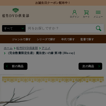
ログイン
カート
メニュー
ジャンルで探す
シリーズで探す
年代で探す
監督で探す
ホーム
松竹DVD倶楽部
アニメ
（完全数量限定生産）魔法使いの嫁 第3巻 [Blu-ray]
前の商品
次の商品