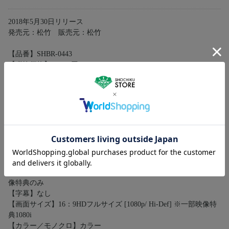
2018年5月30日リリース
発売元：松竹 販売元：松竹
【品番】SHBR‐0443
【税抜価格】18,000円
【POSコード】4988105104976
【尺数】本編約145分＋特典映像約96分
【放送スケジュール】2017年10月7日（土）放送開始
【ネット数】TOKYO MX他
【製作年度】2017年
【製作国】日本
【ジャンル】ファンタジー
【音声】
①日本語（オリジナル）リニアPCM2.0ch
②日本語（オーディオコメンタリー）リニアPCM2.0ch ※一部映
像特典のみ
【字幕】なし
【画面サイズ】16：9HDフルサイズ [1080p/ Hi-Def] ※一部映像特
典1080i
【カラー／モノクロ】カラー