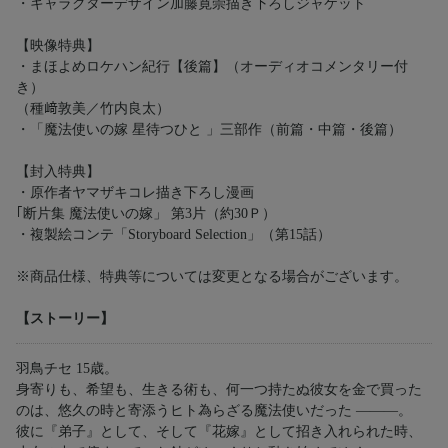
・キャラクターデザイン加藤寛崇描き下ろしジャケット
【映像特典】
・まほよめロケハン紀行【後篇】（オーディオコメンタリー付
き）
（種﨑敦美／竹内良太）
・「魔法使いの嫁 星待つひと 」三部作（前篇・中篇・後篇）
【封入特典】
・原作者ヤマザキコレ描き下ろし漫画
｢断片集 魔法使いの嫁」 第3片（約30Ｐ）
・複製絵コンテ「Storyboard Selection」（第15話）
※商品仕様、特典等については変更となる場合がございます。
【ストーリー】
羽鳥チセ 15歳。
身寄りも、希望も、生きる術も、何一つ持たぬ彼女を金で買った
のは、悠久の時と寄添うヒト為らざる魔法使いだった ―――。
彼に『弟子』として、そして『花嫁』として招き入れられた時、