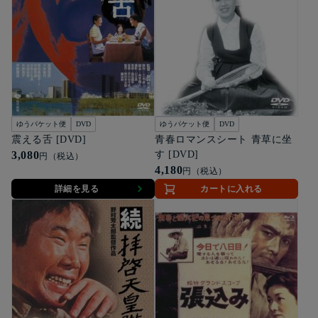
ゆうパケット便
DVD
ゆうパケット便
DVD
震える舌 [DVD]
青春ロマンスシート 青草に坐
3,080
す [DVD]
円（税込）
4,180
円（税込）
詳細を見る
カートに入れる