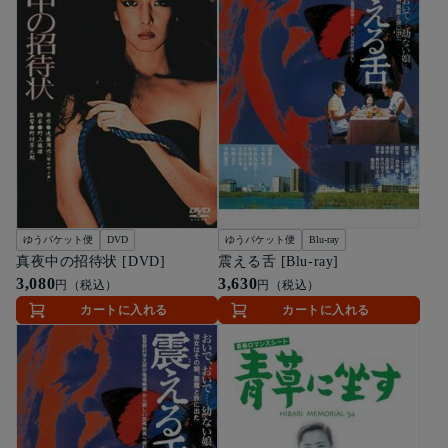
ゆうパケット便
DVD
ゆうパケット便
Blu-ray
真夜中の招待状 [DVD]
震える舌 [Blu-ray]
3,080
3,630
円（税込）
円（税込）
カートに入れる
カートに入れる