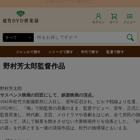
商品合計7,000円（税込）以上で送料無料
ログイン
カート
メニュー
ジャンルで探す
シリーズで探す
年代で探す
監督で探す
野村芳太郎監督作品
野村芳太郎
サスペンス映画の巨匠にして、娯楽映画の頂点。
1941年松竹大船撮影所に入社し、翌年応召され、ビルマ戦線より生還、
1952年に、『鳩』で助監督の肩書のまま、監督デビュー。翌年、正式に
監督昇進し、時代劇、文芸、メロドラマや喜劇をはじめ、全て庶民の側
に立って、決して観客を飽きさせない大衆映画作りを信条とした。『砂
の器』を代表とする一連の清張作品は、松竹の独壇場ともいえる。