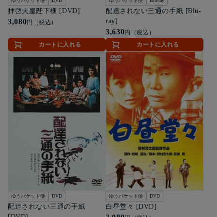
ゆうパケット便
DVD
ゆうパケット便
Blu-ray
拝啓天皇陛下様 [DVD]
配達されない三通の手紙 [Blu-
3,080
ray]
円（税込）
3,630
円（税込）
カートに入れる
カートに入れる
ゆうパケット便
DVD
ゆうパケット便
DVD
配達されない三通の手紙
白昼堂々 [DVD]
[DVD]