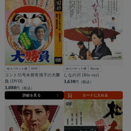
ゆうパケット便
DVD
ゆうパケット便
Blu-ray
コント55号水前寺清子の大勝
しなの川 [Blu-ray]
負 [DVD]
3,630
円（税込）
3,080
円（税込）
詳細を見る
カートに入れる