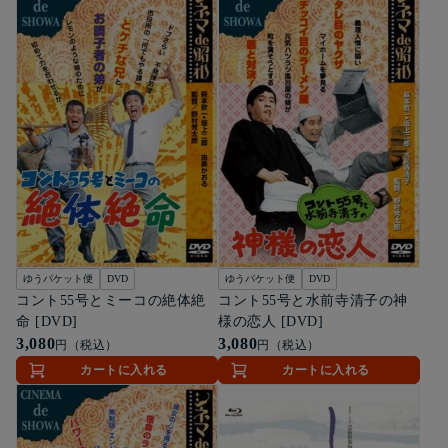
ゆうパケット便
DVD
ゆうパケット便
DVD
コント55号とミーコの絶体絶
コント55号と水前寺清子の神
命 [DVD]
様の恋人 [DVD]
3,080
3,080
円（税込）
円（税込）
カートに入れる
カートに入れる