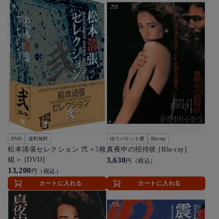
DVD
送料無料
ゆうパケット便
Blu-ray
松本清張セレクション 弐＜5枚
真夜中の招待状 [Blu-ray]
組＞ [DVD]
3,630
円（税込）
13,200
円（税込）
カートに入れる
カートに入れる