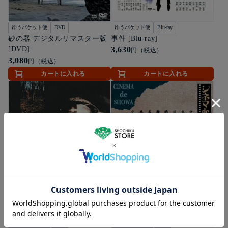
ゆうパケット便
DVD
ゆうパケット便
Blu-ray
砂の器 デジタルリマスター版
事件 [Blu-ray]
[DVD]
3,630
円（税込）
3,080
円（税込）
カートに入れる
カートに入れる