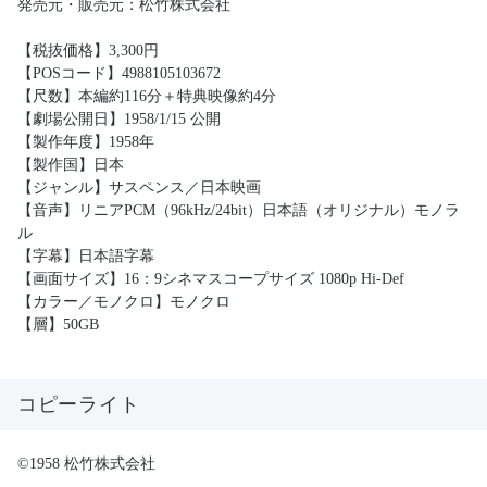
発売元・販売元：松竹株式会社
【税抜価格】3,300円
【POSコード】4988105103672
【尺数】本編約116分＋特典映像約4分
【劇場公開日】1958/1/15 公開
【製作年度】1958年
【製作国】日本
【ジャンル】サスペンス／日本映画
【音声】リニアPCM（96kHz/24bit）日本語（オリジナル）モノラ
ル
【字幕】日本語字幕
【画面サイズ】16：9シネマスコープサイズ 1080p Hi-Def
【カラー／モノクロ】モノクロ
【層】50GB
コピーライト
©1958 松竹株式会社