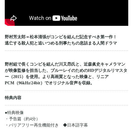
野村芳太郎＝松本清張がコンビを組んだ記念すべき第一作！
逃亡する殺人犯と追いつめる刑事たちの息詰まる人間ドラマ
野村組で長くコンビを組んだ川又昻氏と、近森眞史キャメラマン
が映像監修を担当した、ブルーレイのためのHDデジタルリマスタ
ー（2015）を使用。より高画質となった映像と、リニア
PCM（96kHz/24bit）でオリジナル音声を収録。
特典内容
●特典映像
・予告篇（約4分）
・バリアフリー再生機能付き ◆日本語字幕