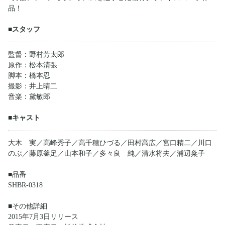
品！
■スタッフ
監督：野村芳太郎
原作：松本清張
脚本：橋本忍
撮影：井上晴二
音楽：黛敏郎
■キャスト
大木 実／高峰秀子／高千穂ひづる／田村高広／宮口精二／川口
のぶ／藤原釜足／山本和子／多々良 純／清水将夫／浦辺粂子
■品番
SHBR-0318
■その他詳細
2015年7月3日リリース