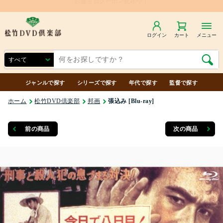
ログイン
カート
メニュー
ジャンルで探す
シリーズで探す
年代で探す
監督で探す
ホーム
松竹DVD倶楽部
邦画
張込み [Blu-ray]
前の商品
次の商品