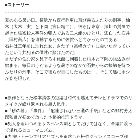
■ストーリー
夏のある暑い日。横浜から夜行列車に飛び乗るふたりの刑事、柚
木（大木 実）と下岡（宮口精二）。彼らは東京・深川の質屋で
起きた強盗殺人事件の犯人である二人組のひとり、逃亡した石井
（田村高広）を逮捕するために佐賀へと向かったのである。
石井は三年前に別れた女、さだ子（高峰秀子）に会いたがってい
たという共犯者の供述に賭けたのだ。
さだ子の住む家を見下ろす旅館に到着した柚木と下岡の張込みが
始まる。毎日のうだるような暑さのなかで石井からの接触を待つ
ふたりの刑事。そこで彼らが目にしたものは…。そして遂にホシ
が姿を現した！
■原作となった松本清張の短編は時代を越えてテレビドラマでのリ
メイクが繰り返される超人気作。
■『砂の器』『事件』『配達されない三通の手紙』などの野村芳太
郎監督が初めて放った本格的推理ドラマ。
■犯人を追いつめるサスペンス劇としてだけではなく、全編に渡っ
て溢れるヒューマニズム。
■力強いトーンでリアリズムを追求した松竹グランドスコープ作