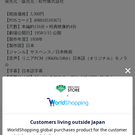
発売元・販売元：松竹株式会社
【税抜価格】3,300円
【POSコード】4988105103672
【尺数】本編約116分＋特典映像約4分
【劇場公開日】1958/1/15 公開
【製作年度】1958年
【製作国】日本
【ジャンル】サスペンス／日本映画
【音声】リニアPCM（96kHz/24bit）日本語（オリジナル）モノラ
ル
【字幕】日本語字幕
【画面サイズ】16：9シネマスコープサイズ 1080p Hi-Def
【カラー／モノクロ】モノクロ
【層】50GB
コピーライト
©1958 松竹株式会社