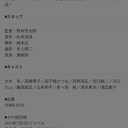
品！
■スタッフ
監督：野村芳太郎
原作：松本清張
脚本：橋本忍
撮影：井上晴二
音楽：黛敏郎
■キャスト
大木 実／高峰秀子／高千穂ひづる／田村高広／宮口精二／川口
のぶ／藤原釜足／山本和子／多々良 純／清水将夫／浦辺粂子
■品番
SHBR-0318
■その他詳細
2015年7月3日リリース