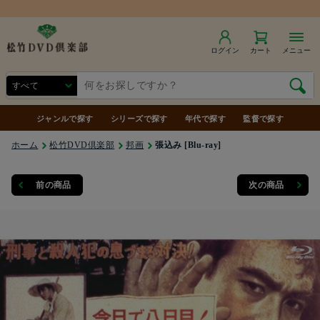
商品合計7,000円（税込）以上で送料無料
ログイン
カート
メニュー
ジャンルで探す
シリーズで探す
年代で探す
監督で探す
ホーム
松竹DVD倶楽部
邦画
張込み [Blu-ray]
前の商品
次の商品