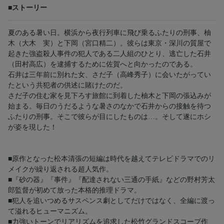
■ストーリー
夏のある暑い日。横浜から夜行列車に飛び乗るふたりの刑事、柚
木（大木 実）と下岡（宮口精二）。彼らは東京・深川の質屋で
起きた強盗殺人事件の犯人である二人組のひとり、逃亡した石井
（田村高広）を逮捕するために佐賀へと向かったのである。
石井は三年前に別れた女、さだ子（高峰秀子）に会いたがってい
たという共犯者の供述に賭けたのだ。
さだ子の住む家を見下ろす旅館に到着した柚木と下岡の張込みが
始まる。毎日のうだるような暑さのなかで石井からの接触を待つ
ふたりの刑事。そこで彼らが目にしたものは…。そして遂にホシ
が姿を現した！
■原作となった松本清張の短編は時代を越えてテレビドラマでのリ
メイクが繰り返される超人気作。
■『砂の器』『事件』『配達されない三通の手紙』などの野村芳太
郎監督が初めて放った本格的推理ドラマ。
■犯人を追いつめるサスペンス劇としてだけではなく、全編に渡っ
て溢れるヒューマニズム。
■力強いトーンでリアリズムを追求した松竹グランドスコープ作