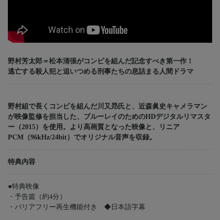
野村芳太郎＝松本清張がコンビを組んだ記念すべき第一作！
逃亡する殺人犯と追いつめる刑事たちの息詰まる人間ドラマ
野村組で長くコンビを組んだ川又昻氏と、近森眞史キャメラマン
が映像監修を担当した、ブルーレイのためのHDデジタルリマスタ
ー（2015）を使用。より高画質となった映像と、リニア
PCM（96kHz/24bit）でオリジナル音声を収録。
特典内容
●特典映像
・予告篇（約4分）
・バリアフリー再生機能付き ◆日本語字幕