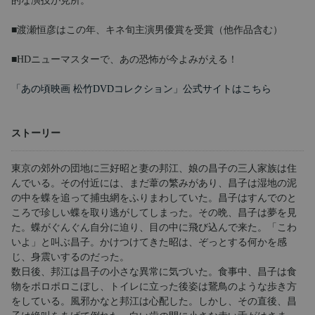
的な演技が見所。
■渡瀬恒彦はこの年、キネ旬主演男優賞を受賞（他作品含む）
■HDニューマスターで、あの恐怖が今よみがえる！
「あの頃映画 松竹DVDコレクション」公式サイトはこちら
ストーリー
東京の郊外の団地に三好昭と妻の邦江、娘の昌子の三人家族は住
んでいる。その付近には、まだ葦の繁みがあり、昌子は湿地の泥
の中を蝶を追って捕虫網をふりまわしていた。昌子はすんでのと
ころで珍しい蝶を取り逃がしてしまった。その晩、昌子は夢を見
た。蝶がぐんぐん自分に迫り、目の中に飛び込んで来た。「こわ
いよ」と叫ぶ昌子。かけつけてきた昭は、ぞっとする何かを感
じ、身震いするのだった。
数日後、邦江は昌子の小さな異常に気づいた。食事中、昌子は食
物をポロポロこぼし、トイレに立った後姿は鵞鳥のような歩き方
をしている。風邪かなと邦江は心配した。しかし、その直後、昌