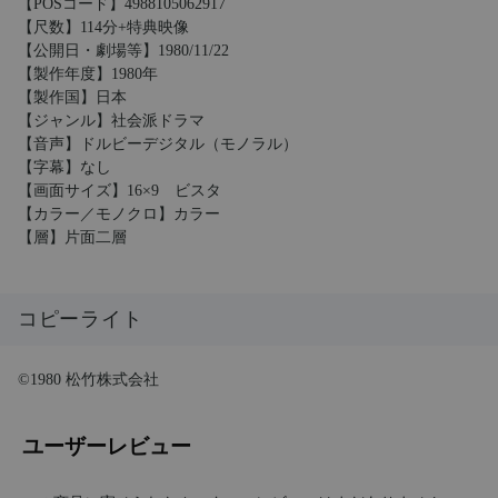
【POSコード】4988105062917
【尺数】114分+特典映像
【公開日・劇場等】1980/11/22
【製作年度】1980年
【製作国】日本
【ジャンル】社会派ドラマ
【音声】ドルビーデジタル（モノラル）
【字幕】なし
【画面サイズ】16×9 ビスタ
【カラー／モノクロ】カラー
【層】片面二層
コピーライト
©1980 松竹株式会社
ユーザーレビュー