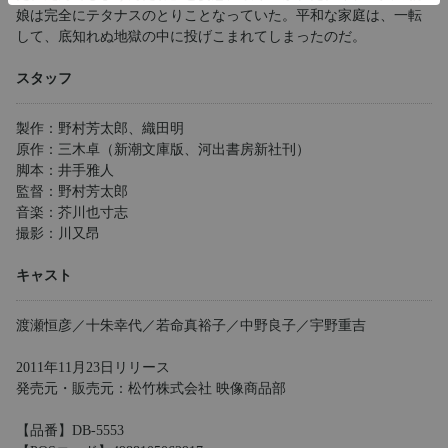
娘は完全にテタナスのとりことなっていた。平和な家庭は、一転
して、底知れぬ地獄の中に投げこまれてしまったのだ。
スタッフ
製作：野村芳太郎、織田明
原作：三木卓（新潮文庫版、河出書房新社刊）
脚本：井手雅人
監督：野村芳太郎
音楽：芥川也寸志
撮影：川又昂
キャスト
渡瀬恒彦／十朱幸代／若命真裕子／中野良子／宇野重吉
2011年11月23日リリース
発売元・販売元：松竹株式会社 映像商品部
【品番】DB-5553