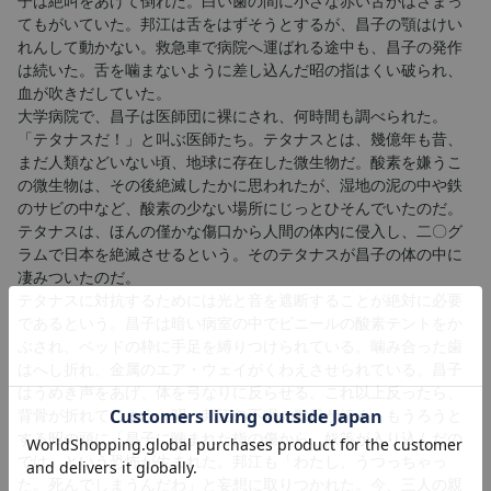
子は絶叫をあげて倒れた。白い歯の間に小さな赤い舌がはさまっ
てもがいていた。邦江は舌をはずそうとするが、昌子の顎はけい
れんして動かない。救急車で病院へ運ばれる途中も、昌子の発作
は続いた。舌を噛まないように差し込んだ昭の指はくい破られ、
血が吹きだしていた。
大学病院で、昌子は医師団に裸にされ、何時間も調べられた。
「テタナスだ！」と叫ぶ医師たち。テタナスとは、幾億年も昔、
まだ人類などいない頃、地球に存在した微生物だ。酸素を嫌うこ
の微生物は、その後絶滅したかに思われたが、湿地の泥の中や鉄
のサビの中など、酸素の少ない場所にじっとひそんでいたのだ。
テタナスは、ほんの僅かな傷口から人間の体内に侵入し、二〇グ
ラムで日本を絶滅させるという。そのテタナスが昌子の体の中に
凄みついたのだ。
テタナスに対抗するためには光と音を遮断することが絶対に必要
であるという。昌子は暗い病室の中でビニールの酸素テントをか
ぶされ、ベッドの枠に手足を縛りつけられている。噛み合った歯
はへし折れ、金属のエア・ウェイがくわえさせられている。昌子
はうめき声をあげ、体を弓なりに反らせる。これ以上反ったら、
背骨が折れてしまう。昭、邦江の不眠の数日が続く。もうろうと
する昭の頭に「昌子に噛まれた指の傷から、奴等が入り込んだの
では」という恐怖が生まれた。邦江も「わたし、うつっちゃっ
た。死んでしまうんだわ」と妄想に取りつかれた。今、三人の親