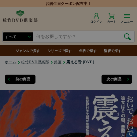
ログイン
カート
メニュー
ジャンルで探す
シリーズで探す
年代で探す
監督で探す
ホーム
松竹DVD倶楽部
邦画
震える舌 [DVD]
前の商品
次の商品