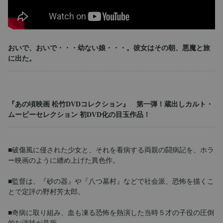
おいで、おいで・・・幼ない娘・・・。彼女はその朝、悪魔と旅
に出た。
『あの頃映画 松竹DVDコレクション』 第一弾！蔵出しカルト・
ムービーセレクション 初DVD化の目玉作品！
■破傷風に侵された少女と、それを看病する両親の闘病記を、ホラ
ー映画のように纏め上げた異色作。
■監督は、『砂の器』や『八つ墓村』などで社会派、恐怖を描くこ
とで定評の野村芳太郎。
■奇病に取り組み、血も凍る恐怖を熱演した当時５才の子役の圧倒