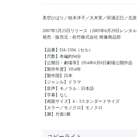
美空ひばり／桂木洋子／大木実／田浦正巳／北原
2007年5月25日リリース（2005年6月29日レン
発売・販売元：松竹株式会社 映像商品部
【品番】DA-1594（セル）
【尺数】本編約94分
【公開日・劇場等】1954年6月8日劇場公開作品
【製作年度】1954年
【製作国】日本
【ジャンル】ドラマ
【音声】モノラル：日本語
【字幕】なし
【画面サイズ】4：3スタンダードサイズ
【カラー／モノクロ】モノクロ
【層】片面1層
コピーライト