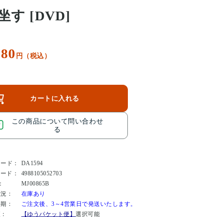
坐す [DVD]
180
円（税込）
カートに入れる
この商品について問い合わせ
る
コード：
DA1594
コード：
4988105052703
：
MJ00865B
状況：
在庫あり
時期：
ご注文後、3～4営業日で発送いたします。
便：
【ゆうパケット便】
選択可能