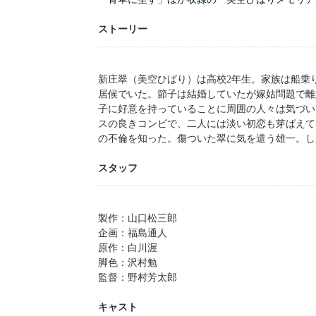
ストーリー
新庄翠（美空ひばり）は高校2年生。家族は船乗
居候でいた。節子は結婚していたが嫁姑問題で離
子に好意を持っていることに周囲の人々は気づい
スの良きコンビで、二人には淡い初恋も芽ばえて
の不倫を知った。傷ついた翠に気を遣う雄一。し
スタッフ
製作：山口松三郎
企画：福島通人
原作：白川渥
脚色：沢村勉
監督：野村芳太郎
キャスト