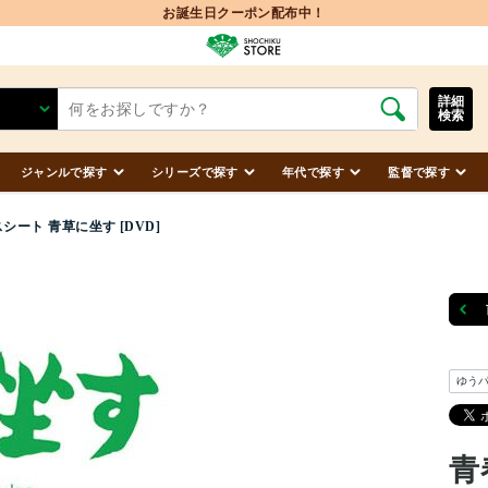
お誕生日クーポン配布中！
詳細
検索
ジャンルで探す
シリーズで探す
年代で探す
監督で探す
シート 青草に坐す [DVD]
ゆう
青