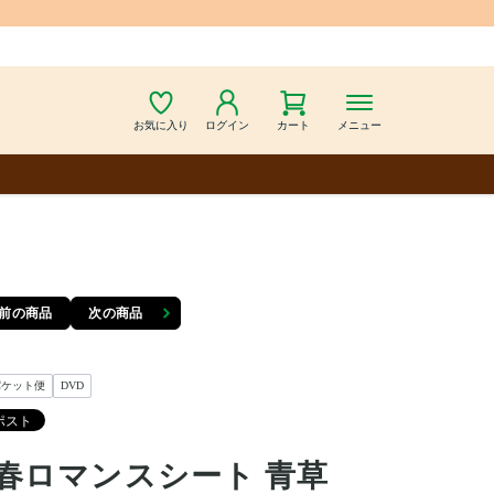
お気に入り
ログイン
カート
メニュー
前の商品
次の商品
パケット便
DVD
春ロマンスシート 青草