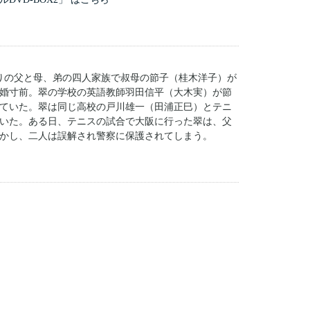
りの父と母、弟の四人家族で叔母の節子（桂木洋子）が
婚寸前。翠の学校の英語教師羽田信平（大木実）が節
ていた。翠は同じ高校の戸川雄一（田浦正巳）とテニ
いた。ある日、テニスの試合で大阪に行った翠は、父
かし、二人は誤解され警察に保護されてしまう。