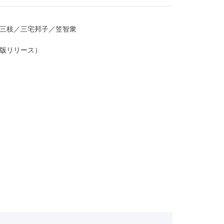
三枝／三宅邦子／笠智衆
タル版リリース）