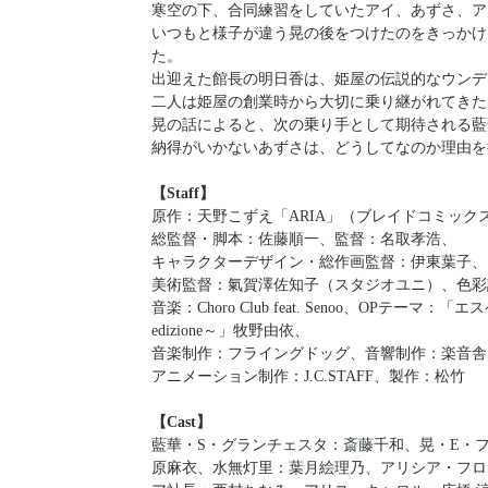
寒空の下、合同練習をしていたアイ、あずさ、ア
いつもと様子が違う晃の後をつけたのをきっかけ
た。
出迎えた館長の明日香は、姫屋の伝説的なウンデ
二人は姫屋の創業時から大切に乗り継がれてきた
晃の話によると、次の乗り手として期待される藍
納得がいかないあずさは、どうしてなのか理由を
【Staff】
原作：天野こずえ「ARIA」（ブレイドコミック
総監督・脚本：佐藤順一、監督：名取孝浩、
キャラクターデザイン・総作画監督：伊東葉子、
美術監督：氣賀澤佐知子（スタジオユニ）、色彩
音楽：Choro Club feat. Senoo、OPテ
edizione～」牧野由依、
音楽制作：フライングドッグ、音響制作：楽音舎
アニメーション制作：J.C.STAFF、製作：松竹
【Cast】
藍華・S・グランチェスタ：斎藤千和、晃・E・
原麻衣、水無灯里：葉月絵理乃、アリシア・フロ