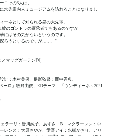
ーニャの3人は、
に水先案内人ミュージアムを訪れることになりまし
ィーネとして知られる晃の大先輩。
1艘のゴンドラの継承者でもあるのですが、
華にはその気がないというのです。
探ろうとするのですが……。"
ス／マッグガーデン刊）
設計：木村美保、撮影監督：間中秀典、
ーマ：「エスペーロ」牧野由依、EDテーマ：「ウンディーネ～2021
、
フェラーリ：皆川純子、あずさ・B・マクラーレン：中
ーレンス：大原さやか、愛野アイ：水橋かおり、アリ