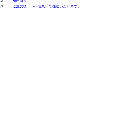
状況：
在庫あり
時期：
ご注文後、3～4営業日で発送いたします。