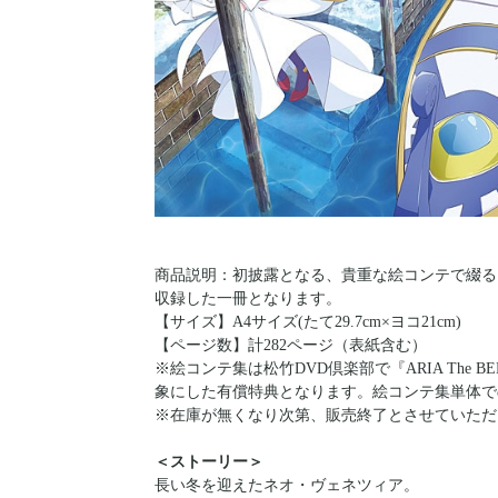
商品説明：初披露となる、貴重な絵コンテで綴る『ARI
収録した一冊となります。
【サイズ】A4サイズ(たて29.7cm×ヨコ21cm)
【ページ数】計282ページ（表紙含む）
※絵コンテ集は松竹DVD倶楽部で『ARIA The BE
象にした有償特典となります。絵コンテ集単体で
※在庫が無くなり次第、販売終了とさせていただ
＜ストーリー＞
長い冬を迎えたネオ・ヴェネツィア。