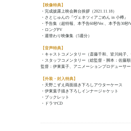
【映像特典】
・完成披露上映会舞台挨拶（2021.11.18）
・さとじゅんの『ヴェネツィアごめん in 小樽』
・予告集（超特報、本予告60秒Ver.、本予告30秒Ve
・ロングPV
・週替わり映像集（5週分）
【音声特典】
・キャストコメンタリー（斎藤千和、皆川純子、
・スタッフコメンタリー（総監督・脚本：佐藤順
監督：伊東葉子、アニメーションプロデューサー
【外装・封入特典】
・天野こずえ両面描き下ろしアウターケース
・伊東葉子描き下ろしインナージャケット
・ブックレット
・ドラマCD