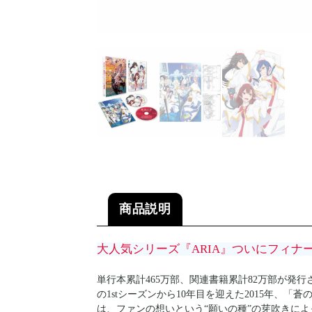
商品説明
大人気シリーズ『ARIA』ついにフィナ
単行本累計465万部、関連書籍累計82万部が発行
の1stシーズンから10年目を迎えた2015年、
は、ファンの想いという“願いの種”の芽吹きによって、『A