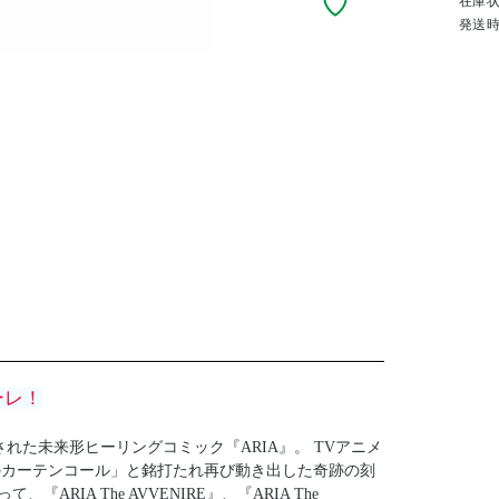
在庫
発送
ーレ！
された未来形ヒーリングコミック『ARIA』。 TVアニメ
「蒼のカーテンコール」と銘打たれ再び動き出した奇跡の刻
RIA The AVVENIRE』、『ARIA The