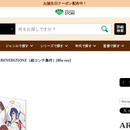
お誕生日クーポン配布中！
詳細
検索
ジャンルで探す
シリーズで探す
年代で探す
監督で探す
e BENEDIZIONE（絵コンテ集付）[Blu-ray]
Blu-ra
AR