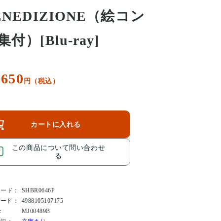
ENEDIZIONE（絵コン
集付）[Blu-ray]
,650
円（税込）
カートに入れる
この商品について問い合わせ
る
コード：
SHBR0646P
コード：
4988105107175
：
MJ00489B