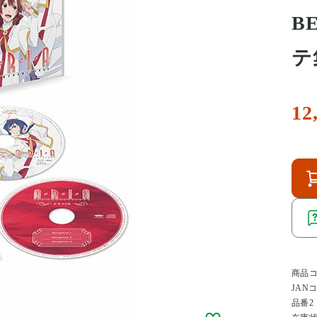
B
テ
12
商品
JAN
品番2