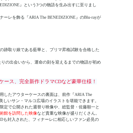
BENEDIZIONE』という3つの物語を生み出すに至りまし
『ARIA The BENEDIZIONE』のBlu-rayが
の跡取り娘である藍華と、プリマ昇格試験を合格した
たりの出会いから、運命の刻を迎えるまでの物語が初め
ケース、完全新作ドラマCDなど豪華仕様！
したアウターケースの裏面は、前作『ARIA The
おり、美しいサン・マルコ広場のイラストを堪能できます。
限定で公開された週替り映像や、総監督・佐藤順一と
術館を訪問した映像
など貴重な映像が盛りだくさん。
CDも封入された、フィナーレに相応しいファン必見の