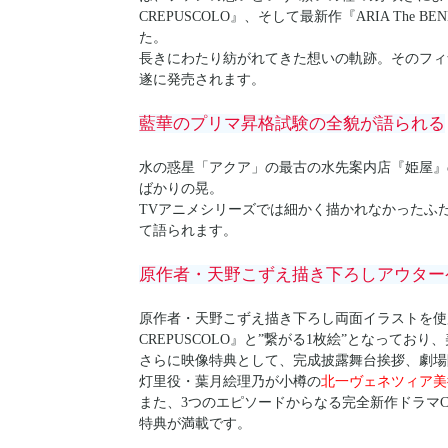
CREPUSCOLO』、そして最新作『ARIA The 
た。
長きにわたり紡がれてきた想いの軌跡。そのフィナーレを飾る
遂に発売されます。
藍華のプリマ昇格試験の全貌が語られる
水の惑星「アクア」の最古の水先案内店『姫屋』
ばかりの晃。
TVアニメシリーズでは細かく描かれなかったふ
て語られます。
原作者・天野こずえ描き下ろしアウター
原作者・天野こずえ描き下ろし両面イラストを使用
CREPUSCOLO』と”繋がる1枚絵”となって
さらに映像特典として、完成披露舞台挨拶、劇場
灯里役・葉月絵理乃が小樽の
北一ヴェネツィア美
また、3つのエピソードからなる完全新作ドラマ
特典が満載です。