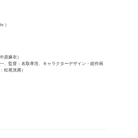
r.）
中原麻衣）
一、監督：名取孝浩、キャラクターデザイン・総作画
：松尾洸甫）