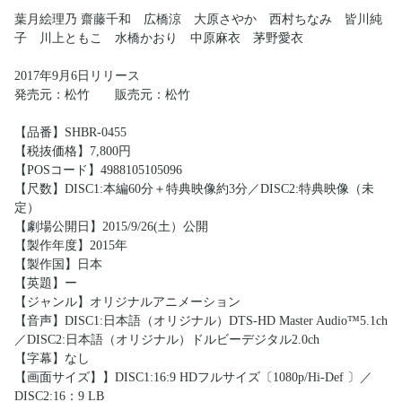
葉月絵理乃 齋藤千和 広橋涼 大原さやか 西村ちなみ 皆川純
子 川上ともこ 水橋かおり 中原麻衣 茅野愛衣
2017年9月6日リリース
発売元：松竹 販売元：松竹
【品番】SHBR-0455
【税抜価格】7,800円
【POSコード】4988105105096
【尺数】DISC1:本編60分＋特典映像約3分／DISC2:特典映像（未
定）
【劇場公開日】2015/9/26(土）公開
【製作年度】2015年
【製作国】日本
【英題】ー
【ジャンル】オリジナルアニメーション
【音声】DISC1:日本語（オリジナル）DTS-HD Master Audio™5.1ch
／DISC2:日本語（オリジナル）ドルビーデジタル2.0ch
【字幕】なし
【画面サイズ】】DISC1:16:9 HDフルサイズ〔1080p/Hi-Def 〕／
DISC2:16：9 LB