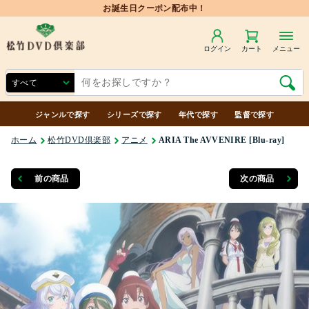
ログイン
カート
メニュー
ジャンルで探す
シリーズで探す
年代で探す
監督で探す
ホーム
松竹DVD倶楽部
アニメ
ARIA The AVVENIRE [Blu-ray]
前の商品
次の商品