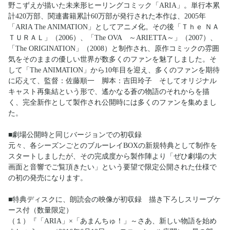
野こずえが描いた未来形ヒーリングコミック「ARIA」。単行本累
計420万部、関連書籍累計60万部が発行された本作は、2005年
「ARIA The ANIMATION」としてアニメ化。その後「Ｔｈｅ ＮＡ
ＴＵＲＡＬ」（2006）、「The OVA ～ARIETTA～」（2007）、
「The ORIGINATION」（2008）と制作され、原作コミックの雰囲
気をそのままの優しい世界が数多くのファンを魅了しました。そ
して「The ANIMATION」から10年目を迎え、多くのファンを期待
に応えて、監督：佐藤順一 脚本：吉田玲子 そしてオリジナル
キャスト再集結という形で、遙かなる蒼の物語のそれからを描
く、完全新作として製作され公開時には多くのファンを集めまし
た。
■劇場公開時と同じバージョンでの初収録
元々、各シーズンごとのブルーレイBOXの新規特典として制作を
スタートしましたが、その完成度から製作陣より「ぜひ劇場の大
画面と音響でご覧頂きたい」という要望で限定公開された仕様で
の初の発売になります。
■特典ディスクに、朗読会の映像が初収録 描き下ろしスリーブケ
ース付（数量限定）
（１）『「ARIA」×「あまんちゅ！」～さあ、新しい物語を始め