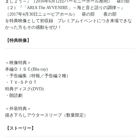
ましょう～』（2016年6月12日ハーモニーホール座間） 昼の部
（２）『「ARIA The AVVENIRE」～海と音と語りの調律～』
（2017年4月30日ニューピアホール） 昼の部 夜の部
を特典映像として初収録 プレミアムイベントにつき来場できな
かった方もその感動をぜひ！
【特典映像】
＜映像特典＞
本編ＤＩＳＣ(Blu-ray)
・予告編集（特報／予告編２種）
・ＴＶ-ＳＰＯＴ
特典ディスク(DVD)
・朗読劇
＜外装特典＞
描き下ろしアウタースリーブ（数量限定）
【ストーリー】