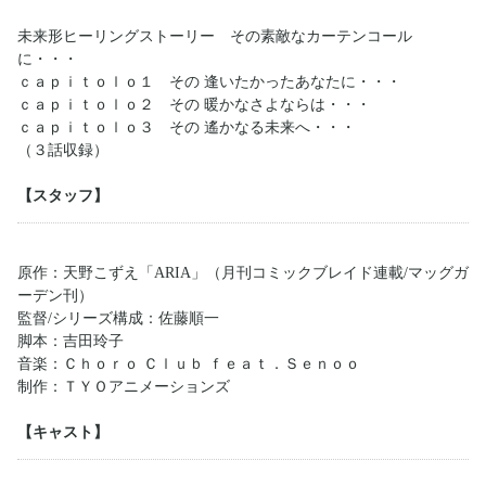
未来形ヒーリングストーリー その素敵なカーテンコール
に・・・
ｃａｐｉｔｏｌｏ１ その 逢いたかったあなたに・・・
ｃａｐｉｔｏｌｏ２ その 暖かなさよならは・・・
ｃａｐｉｔｏｌｏ３ その 遙かなる未来へ・・・
（３話収録）
【スタッフ】
原作：天野こずえ「ARIA」（月刊コミックブレイド連載/マッグガ
ーデン刊）
監督/シリーズ構成：佐藤順一
脚本：吉田玲子
音楽：Ｃｈｏｒｏ Ｃｌｕｂ ｆｅａｔ．Ｓｅｎｏｏ
制作：ＴＹＯアニメーションズ
【キャスト】