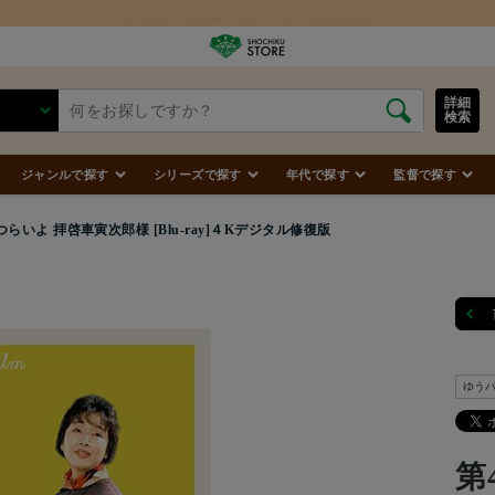
商品合計7,000円（税込）以上で送料無料
詳細
検索
ジャンルで探す
シリーズで探す
年代で探す
監督で探す
つらいよ 拝啓車寅次郎様 [Blu-ray]４Kデジタル修復版
ゆう
第