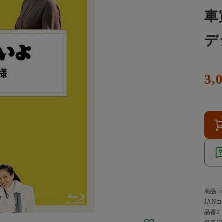
車
デ
3,
商品
JAN
品番2