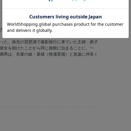
方を描く。
（吉岡秀隆）。そんなとき寅さん（渥美清）がくるま
った。旅先の琵琶湖で撮影旅行に来ていた主婦・典子
彼女を助けたことから同じ旅館に泊まることに。一
満男は、先輩の妹・菜穂（牧瀬里穂）と急速に仲良く