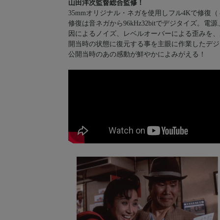
山田洋次監督総合監修！
35mmオリジナル・ネガを使用しフル4Kで修復
修復は音ネガから96kHz32bitでデジタイズ
因によるノイズ、レベルオーバーによる歪みを、
開当時の状態に復元する事を主眼に作業したデジ
公開当時のあの感動が鮮やかによみがえる！