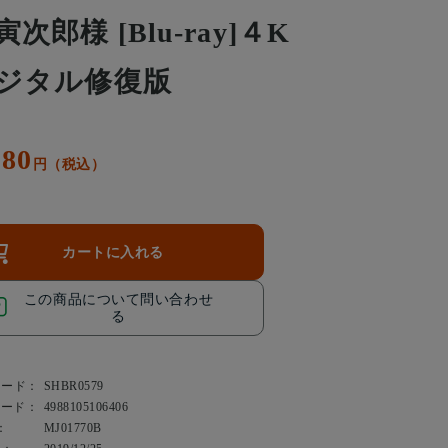
寅次郎様 [Blu-ray]４K
ジタル修復版
080
円（税込）
カートに入れる
この商品について問い合わせ
る
コード：
SHBR0579
コード：
4988105106406
：
MJ01770B