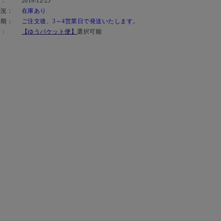
日：
2019/12/25
状況：
在庫あり
時期：
ご注文後、3～4営業日で発送いたします。
便：
【ゆうパケット便】
選択可能