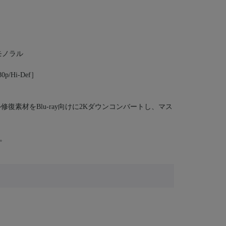
モノラル
/Hi-Def］
復素材をBlu-ray向けに2Kダウンコンバートし、マス
。