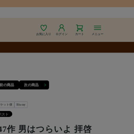
お気に入り
ログイン
カート
メニュー
前の商品
次の商品
パケット便
Blu-ray
47作 男はつらいよ 拝啓