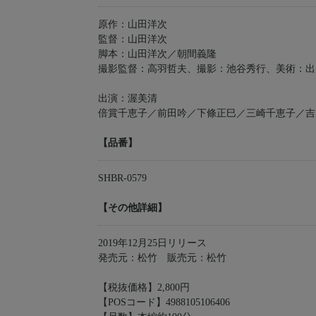
原作：山田洋次
監督：山田洋次
脚本：山田洋次／朝間義隆
撮影監督：高羽哲夫、撮影：池谷秀行、美術：出
出演：渥美清
倍賞千恵子／前田吟／下條正巳／三崎千恵子／吉
【品番】
SHBR-0579
【その他詳細】
2019年12月25日リリース
発売元：松竹 販売元：松竹
【税抜価格】2,800円
【POSコード】4988105106406