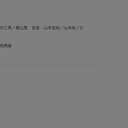
川三男／横山豊、音楽：山本直純／山本純ノ介
岡秀隆