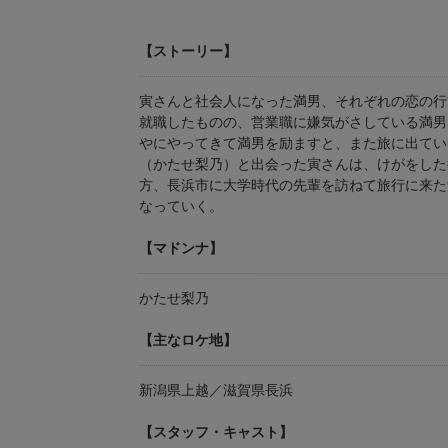
【ストーリー】
寅さんと社会人になった満男、それぞれの恋の行
就職したものの、営業職に嫌気がさしている満男
やにやってきて満男を励ますと、また旅に出てい
（かたせ梨乃）と出会った寅さんは、けがをした
方、長浜市に大学時代の先輩を訪ねて旅行に来た
なっていく。
【マドンナ】
かたせ梨乃
【主なロケ地】
新潟県上越／滋賀県長浜
【スタッフ・キャスト】