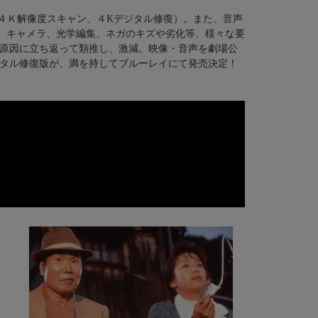
（４Ｋ解像度スキャン、４Kデジタル修復）。また、音声
。電源、キャメラ、光学編集、ネガのキズや劣化等、様々な要
原因に立ち返って類推し、激減。映像・音声を劇場公
タル修復版が、満を持してブルーレイにて発売決定！