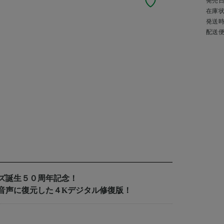
発売
在庫
発送
配送
ズ誕生５０周年記念！
音声に復元した４Kデジタル修復版！