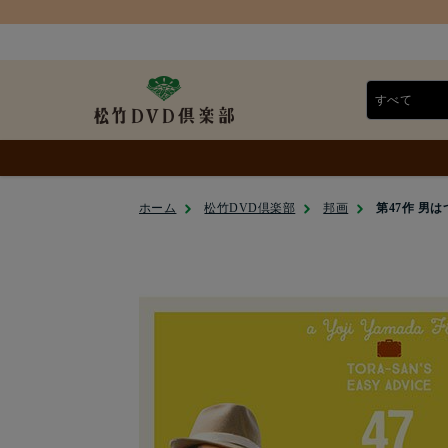
ホーム
松竹DVD倶楽部
邦画
第47作 男は