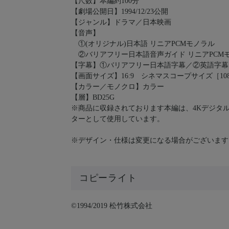
【尺数】本編約100分
【劇場公開日】1994/12/23公開
【ジャンル】ドラマ／日本映画
【音声】
①(オリジナル)日本語 リニアPCMモノラル
②バリアフリー日本語音声ガイド リニアPCM
【字幕】①バリアフリー日本語字幕／②英語字幕
【画面サイズ】16:9 シネマスコープサイズ［1080p
【カラー／モノクロ】カラー
【層】BD25G
※商品に収録されております本編は、4Kデジタル修
ターとして使用しています。
※デザイン・仕様は変更になる場合がございます
コピーライト
©1994/2019 松竹株式会社