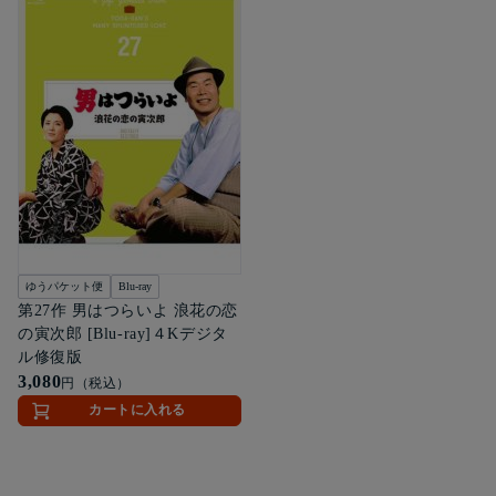
ゆうパケット便
Blu-ray
第27作 男はつらいよ 浪花の恋
の寅次郎 [Blu-ray]４Kデジタ
ル修復版
3,080
円（税込）
カートに入れる