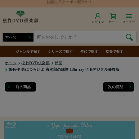
ログイン
カート
メニュー
ジャンルで探す
シリーズで探す
年代で探す
監督で探す
ホーム
松竹DVD倶楽部
邦画
第46作 男はつらいよ 寅次郎の縁談 [Blu-ray]４Kデジタル修復版
前の商品
次の商品