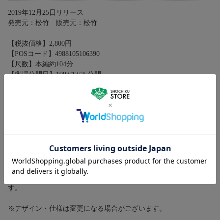
2019年12月25日リリース
発売元：松竹 販売元：松竹
【税抜価格】2,800円
【POSコード】4988105106390
【尺数】本編約104分
【劇場公開日】1993/12/25公開
【ジャンル】ドラマ／日本映画
【音声】
①(オリジナル)日本語 リニアPCMモノラル
②バリアフリー日本語音声ガイド リニアPCMモノラル
【字幕】①バリアフリー日本語字幕／②英語字幕
【画面サイズ】16:9 シネマスコープサイズ［1080p/Hi-Def］
【カラー／モノクロ】カラー
【層】BD25G
※商品に収録されております本編は、4Kデジタル修復素材をBlu-
ray向けに2Kダウンコンバートし、マスターとして使用していま
す。
※デザイン・仕様は変更になる場合がございます。