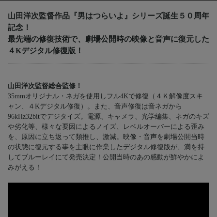
山田洋次監督作品『男はつらいよ』シリーズ誕生５０周年
記念！
最先端の修復技術で、劇場公開時の映像と音声に復元した
４Kデジタル修復版！
山田洋次監督総合監修！
35mmオリジナル・ネガを使用しフル4Kで修復（４Ｋ解像度スキ
ャン、４Kデジタル修復）。また、音声修復は音ネガから
96kHz32bitでデジタイズ。電源、キャメラ、光学編集、ネガのキズ
や劣化等、様々な要因によるノイズ、レベルオーバーによる歪み
を、原因に立ち返って類推し、激減。映像・音声を劇場公開当時
の状態に復元する事を主眼に作業したデジタル修復版が、満を持
してブルーレイにて発売決定！公開当時のあの感動が鮮やかによ
みがえる！