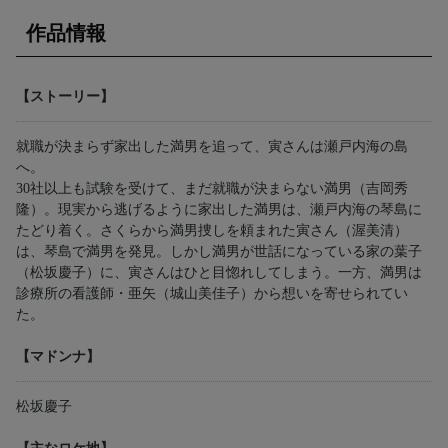
作品情報
【ストーリー】
就職が決まらず家出した満男を追って、寅さんは瀬戸内海の島
へ。
30社以上も試験を受けて、まだ就職が決まらない満男（吉岡秀
隆）。現実から逃げるように家出した満男は、瀬戸内海の琴島に
たどり着く。さくらから満男捜しを頼まれた寅さん（渥美清）
は、琴島で満男を発見。しかし満男が世話になっている家の葉子
（松坂慶子）に、寅さんはひと目惚れしてしまう。一方、満男は
診療所の看護師・亜矢（城山美佳子）から想いを寄せられてい
た。
【マドンナ】
松坂慶子