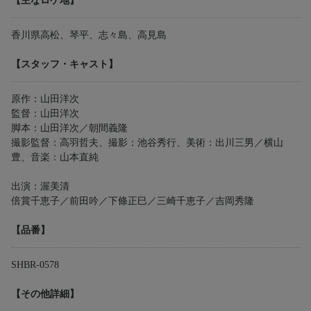
【主なロケ地】
香川県高松、琴平、志々島、高見島
【スタッフ・キャスト】
原作：山田洋次
監督：山田洋次
脚本：山田洋次／朝間義隆
撮影監督：高羽哲夫、撮影：池谷秀行、美術：出川三男／横山
豊、音楽：山本直純
出演：渥美清
倍賞千恵子／前田吟／下條正巳／三崎千恵子／吉岡秀隆
【品番】
SHBR-0578
【その他詳細】