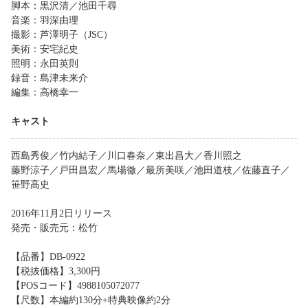
脚本：黒沢清／池田千尋
音楽：羽深由理
撮影：芦澤明子（JSC）
美術：安宅紀史
照明：永田英則
録音：島津未来介
編集：高橋幸一
キャスト
西島秀俊／竹内結子／川口春奈／東出昌大／香川照之
藤野涼子／戸田昌宏／馬場徹／最所美咲／池田道枝／佐藤直子／
笹野高史
2016年11月2日リリース
発売・販売元：松竹
【品番】DB-0922
【税抜価格】3,300円
【POSコード】4988105072077
【尺数】本編約130分+特典映像約2分