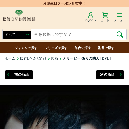
お誕生日クーポン配布中！
ログイン
カート
メニュー
ジャンルで探す
シリーズで探す
年代で探す
監督で探す
ホーム
松竹DVD倶楽部
邦画
クリーピー 偽りの隣人 [DVD]
前の商品
次の商品