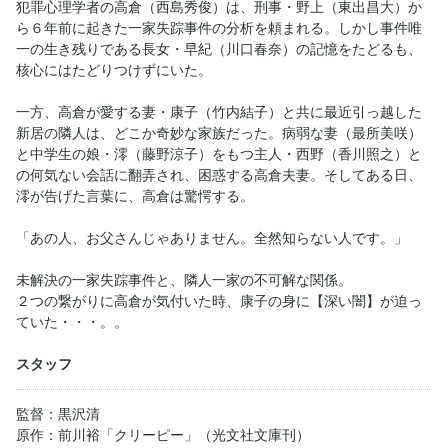
犯罪心理学者の高倉（西島秀俊）は、刑事・野上（東出昌大）か
ら６年前に起きた一家失踪事件の分析を頼まれる。しかし事件唯
一の生き残りである長女・早紀（川口春奈）の記憶をたどるも、
核心にはたどりつけずにいた。
一方、高倉が愛する妻・康子（竹内結子）と共に最近引っ越した
新居の隣人は、どこか奇妙な家族だった。病弱な妻（最所美咲）
と中学生の娘・澪（藤野涼子）をもつ主人・西野（香川照之）と
の何気ない会話に翻弄され、困惑する高倉夫妻。そしてある日、
澪が告げた言葉に、高倉は驚愕する。
「あの人、お父さんじゃありません。全然知らない人です。」
未解決の一家失踪事件と、隣人一家の不可解な関係。
２つの繋がりに高倉が気付いた時、康子の身に【深い闇】が迫っ
ていた・・・。。
スタッフ
監督：黒沢清
原作：前川裕「クリーピー」（光文社文庫刊）