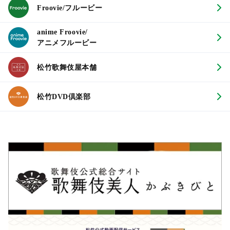
Froovie/フルービー
anime Froovie/
アニメフルービー
松竹歌舞伎屋本舗
松竹DVD倶楽部