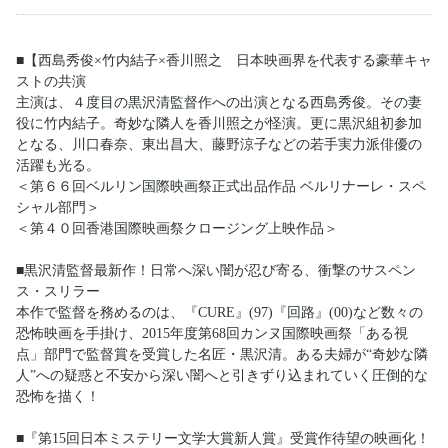
■【西島秀俊×竹内結子×香川照之 日本映画界を代表する豪華キャ
ストの共演
主演は、４度目の黒沢清監督作への出演となる西島秀俊。その妻
役に竹内結子。奇妙な隣人を香川照之が怪演。更に黒沢組初参加
となる、川口春奈、東出昌大、藤野涼子などの若手実力派俳優の
活躍も光る。
＜第６６回ベルリン国際映画祭正式出品作品 ベルリナーレ・スペ
シャル部門＞
＜第４０回香港国際映画祭クロージング上映作品＞
■黒沢清監督最新作！日常へ深い闇が忍び寄る、衝撃のサスペン
ス・スリラー
本作で監督を務めるのは、『CURE』(97)『回路』(00)など数々の
恐怖映画を手掛け、2015年度第68回カンヌ国際映画祭「ある視
点」部門で監督賞を受賞した名匠・黒沢清。ある夫婦が“奇妙な隣
人”への疑惑と不安から深い闇へと引きずり込まれていく圧倒的な
恐怖を描く！
■『第15回日本ミステリー文学大賞新人賞』受賞作待望の映画化！