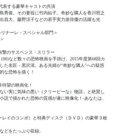
を代表する豪華キャストの共演
島秀俊。その妻役に竹内結子。奇妙な隣人を香川照之
出昌大、藤野涼子などの若手実力派俳優の活躍も光
ルリナーレ・スペシャル部門＞
＞
衝撃のサスペンス・スリラー
(00)など数々の恐怖映画を手掛け、2015年度第68回カ
した名匠・黒沢清。ある夫婦が“奇妙な隣人”への疑惑
的な恐怖を描く！
作待望の映画化！
ない実に気味の悪い（クリーピーな）物語」と絶賛し
小説で描かれた恐怖の質感が遂に映像化！-あなたは、
ーレイのコンボ）と特典ディスク（ＤＶＤ）の豪華３枚
などをたっぷり収録。