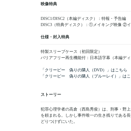
映像特典
DISC1/DISC2（本編ディスク）：特報・予告編
DISC3（特典ディスク）：①メイキング映像 ②
仕様・封入特典
特製スリーブケース（初回限定）
バリアフリー再生機能付：日本語字幕（本編ディ
「クリーピー 偽りの隣人（DVD）」はこちら
「クリーピー 偽りの隣人（ブルーレイ）」はこ
ストーリー
犯罪心理学者の高倉（西島秀俊）は、刑事・野上
を頼まれる。しかし事件唯一の生き残りである長
どりつけずにいた。