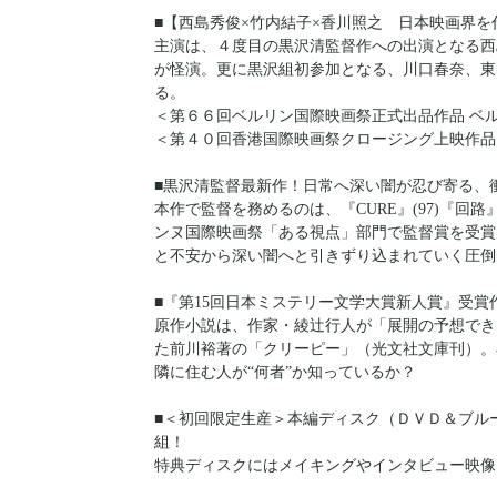
■【西島秀俊×竹内結子×香川照之 日本映画界
主演は、４度目の黒沢清監督作への出演となる西
が怪演。更に黒沢組初参加となる、川口春奈、東
る。
＜第６６回ベルリン国際映画祭正式出品作品 ベ
＜第４０回香港国際映画祭クロージング上映作品
■黒沢清監督最新作！日常へ深い闇が忍び寄る、
本作で監督を務めるのは、『CURE』(97)『回路』
ンヌ国際映画祭「ある視点」部門で監督賞を受賞
と不安から深い闇へと引きずり込まれていく圧倒
■『第15回日本ミステリー文学大賞新人賞』受賞
原作小説は、作家・綾辻行人が「展開の予想でき
た前川裕著の「クリーピー」（光文社文庫刊）。
隣に住む人が“何者”か知っているか？
■＜初回限定生産＞本編ディスク（ＤＶＤ＆ブル
組！
特典ディスクにはメイキングやインタビュー映像