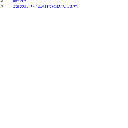
状況：
在庫あり
時期：
ご注文後、3～4営業日で発送いたします。