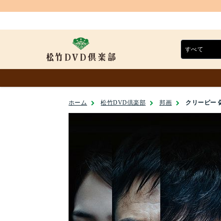
ホーム
松竹DVD倶楽部
邦画
クリーピー 偽り