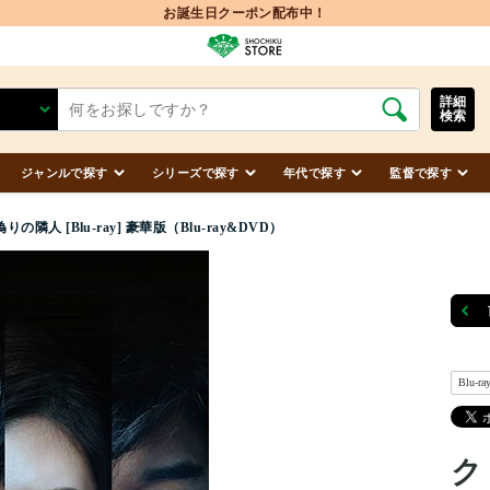
お誕生日クーポン配布中！
詳細
検索
ジャンルで探す
シリーズで探す
年代で探す
監督で探す
の隣人 [Blu-ray] 豪華版（Blu-ray&DVD）
Blu-ra
ク