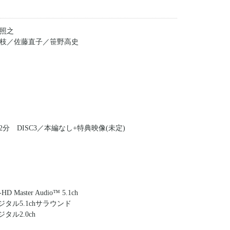
照之
枝／佐藤直子／笹野高史
約2分 DISC3／本編なし+特典映像(未定)
ster Audio™ 5.1ch
ジタル5.1chサラウンド
タル2.0ch