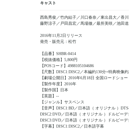
キャスト
西島秀俊／竹内結子／川口春奈／東出昌大／香川
藤野涼子／戸田昌宏／馬場徹／最所美咲／池田道
2016年11月2日リリース
発売・販売元：松竹
【品番】SHBR-0414
【税抜価格】5,800円
【POSコード】4988105104686
【尺数】DISC1:DISC2／本編約130分+特典映像
【劇場公開日】2016年6月18日 全国ロードショー
【製作年度】2016年
【製作国】日本
【英題】--
【ジャンル】サスペンス
【音声】DISC1:BD／日本語（ オリジナル ）DTS-HD Ma
DISC2:DVD／日本語（ オリジナル ）ドルビーデ
DISC3:DVD／日本語（ オリジナル ）ドルビーデジ
【字幕】DISC1:DISC2／日本語字幕