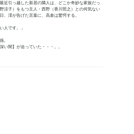
最近引っ越した新居の隣人は、どこか奇妙な家族だっ
野涼子）をもつ主人・西野（香川照之）との何気ない
日、澪が告げた言葉に、高倉は驚愕する。
い人です。」
係。
深い闇】が迫っていた・・・。。