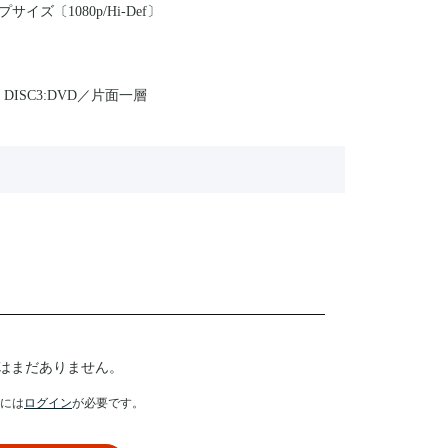
イズ〔1080p/Hi-Def〕
 DISC3:DVD／片面一層
はまだありません。
には
ログイン
が必要です。