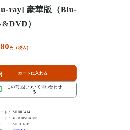
lu-ray] 豪華版（Blu-
ay&DVD）
380
円（税込）
カートに入れる
この商品について問い合わせ
る
コード：
SHBR0414
コード：
4988105104686
：
MJ01561B