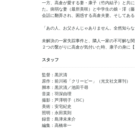
一方、高倉が愛する妻・康子（竹内結子）と共に
た。病弱な妻（最所美咲）と中学生の娘・澪（藤
会話に翻弄され、困惑する高倉夫妻。そしてある
「あの人、お父さんじゃありません。全然知らな
未解決の一家失踪事件と、隣人一家の不可解な関
２つの繋がりに高倉が気付いた時、康子の身に【
スタッフ
監督：黒沢清
原作：前川裕「クリーピー」（光文社文庫刊）
脚本：黒沢清／池田千尋
音楽：羽深由理
撮影：芦澤明子（JSC）
美術：安宅紀史
照明：永田英則
録音：島津未来介
編集：高橋幸一