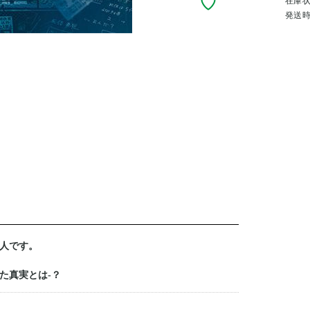
在庫
発送
人です。
た真実とは-？