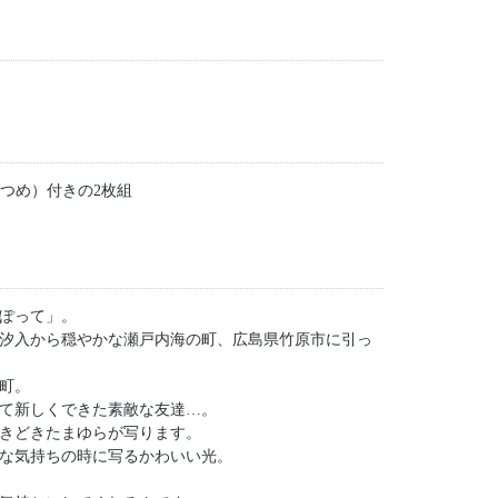
いつつめ）付きの2枚組
ぽって」。
汐入から穏やかな瀬戸内海の町、広島県竹原市に引っ
町。
て新しくできた素敵な友達…。
きどきたまゆらが写ります。
な気持ちの時に写るかわいい光。