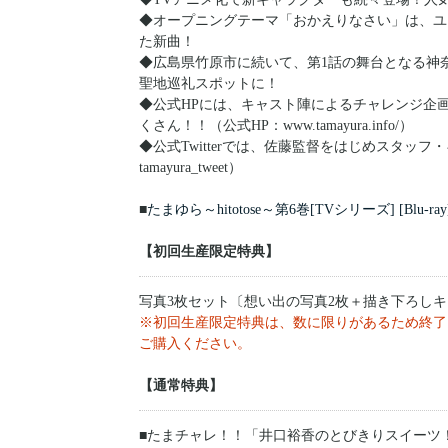
◆オープニングテーマ「おかえりなさい」は、ユーミ
た新曲！
◆広島県竹原市に続いて、第1話の舞台となる神
聖地巡礼スポットに！
◆公式HPには、キャスト陣によるチャレンジ企
くさん！！（公式HP：www.tamayura.info/）
◆公式Twitterでは、佐藤監督をはじめスタッフ・
tamayura_tweet）
■
たまゆら～hitotose～第6巻[TVシリーズ] [Blu-ray
【初回生産限定特典】
写真3枚セット〔想い出の写真2枚＋描き下ろしキ
※初回生産限定特典は、数に限りがあるため終了
ご購入ください。
【通常特典】
■たまチャレ！！「井口裕香のとびきりスイーツ