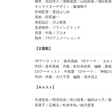
脚本：吉田玲子／浦畑達彦／山田由香／池田眞美
キャラクターデザイン：飯塚晴子
作画監督：渡辺はじめ
美術：田尻健一
色彩設計：川上善美
音楽制作：フライングドッグ
音楽：中島ノブユキ
制作：TYOアニメーションズ
【主題歌】
OPアーティスト：坂本真綾 OPテーマ：「おか
作詞：坂本真綾 作曲：松任谷由実 編曲：森俊
EDアーティスト：中島愛 EDテーマ：「神様の
作詞・作曲：大江千里 編曲：清水信之
【キャスト】
竹達彩奈／阿澄佳奈／井口裕香／儀武ゆう子／葉
美菜子／広橋涼／松来未祐／緒方恵美