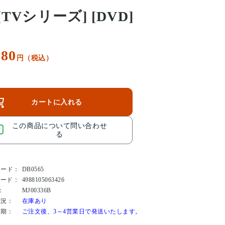
[TVシリーズ] [DVD]
380
円（税込）
カートに入れる
この商品について問い合わせ
る
コード：
DB0565
コード：
4988105063426
：
MJ00336B
状況：
在庫あり
時期：
ご注文後、3～4営業日で発送いたします。