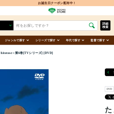
詳細
検索
ジャンルで探す
シリーズで探す
年代で探す
監督で探す
itotose～第6巻[TVシリーズ] [DVD]
DVD
た