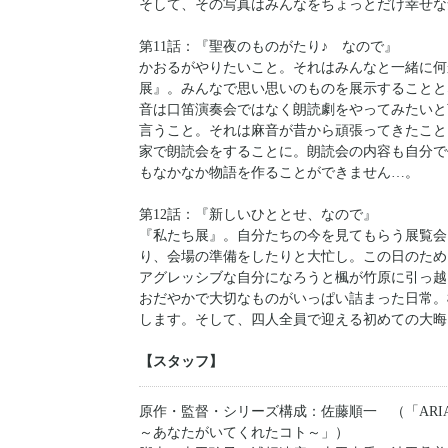
そして、その写真はみんなをちょっとだけ幸せな
第11話：『聖夜のものがたり♪ なので』
かおるがやりたいこと。それはみんなと一緒に何
展』。みんなで思い思いのものを展示することと
音は口笛演奏会ではなく朗読劇をやってみたいと
言うこと。それは麻音が昔から頑張ってきたこと
家で朗読会をすることに。朗読会の内容も自分で
もなかなか物語を作ることができません…。
第12話：『新しいひととせ、なので』
『私たち展』。自分たちの今を見てもらう展覧会
り、会場の準備をしたりと大忙し。この日のため
アグレッシブな自分になろうと楓が竹原に引っ越
おだやかで大切なものがいっぱい詰まった日常。
します。そして、四人全員で迎える初めての大晦
【スタッフ】
原作・監督・シリーズ構成：佐藤順一 （「AR
～あなたがいてくれたコト～」）