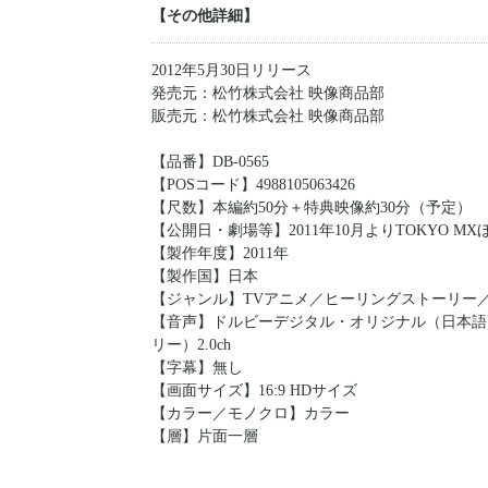
【その他詳細】
2012年5月30日リリース
発売元：松竹株式会社 映像商品部
販売元：松竹株式会社 映像商品部
【品番】DB-0565
【POSコード】4988105063426
【尺数】本編約50分＋特典映像約30分（予定）
【公開日・劇場等】2011年10月よりTOKYO M
【製作年度】2011年
【製作国】日本
【ジャンル】TVアニメ／ヒーリングストーリー
【音声】ドルビーデジタル・オリジナル（日本語）
リー）2.0ch
【字幕】無し
【画面サイズ】16:9 HDサイズ
【カラー／モノクロ】カラー
【層】片面一層