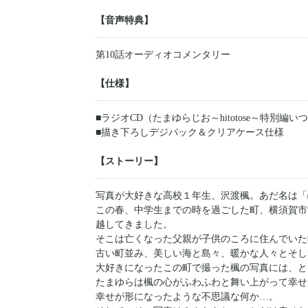
【音声特典】
第10話オーディオコメンタリー
【仕様】
■ラジオCD（たまゆらじお～hitotose～特別編
■描き下ろしデジパック＆クリアケース仕様
【ストーリー】
写真が大好きな高校１年生、沢渡楓。あだ名は「
この春、中学生までの時を過ごした町、横須賀市
越してきました。
そこは亡くなった父親が子供のころに住んでいた
古い町並み、美しい海と島々、暖かな人々とそし
大好きになったこの町で撮った楓の写真には、と
たまゆらは楓の心がふわふわと舞い上がって幸せ
幸せが形になったような不思議な何か…。