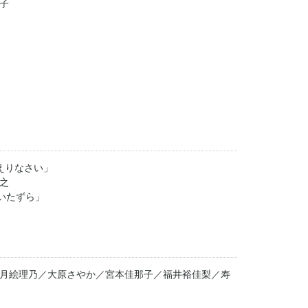
子
えりなさい」
之
いたずら」
月絵理乃／大原さやか／宮本佳那子／福井裕佳梨／寿