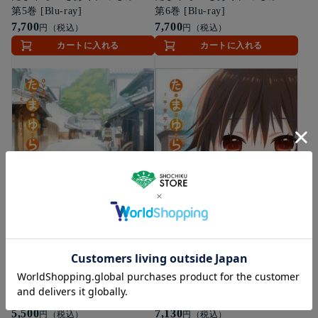
第5巻 [Blu-ray]
第6巻 [Blu-ray]
7,700
7,700
円（税込）
円（税込）
カートに入れる
カートに入れる
ゆうパケット便
Blu-ray
Blu-ray
送料無料
OVAたまゆら～もあぐれっし
「たまゆら～卒業写真～」第1
ぶ～ [Blu-ray]
部 芽-きざし- [Blu-ray]
5,500
7,130
円（税込）
円（税込）