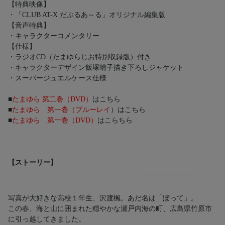
【特典映像】
・「CLUB AT-X だぶるあ～る」オリジナル編集版
【音声特典】
・キャラクターコメンタリー
【仕様】
・ラジオCD（たまゆらじお特別収録版）付き
・キャラクターデザイン飯塚晴子描き下ろしジャケット
・スーパージュエルケース仕様
■
たまゆら 第二巻（DVD）
はこちら
■
たまゆら 第一巻（ブルーレイ
）はこちら
■
たまゆら 第一巻（DVD）
はこらちら
【ストーリー】
写真が大好きな高校１年生、沢渡楓。あだ名は「ぽって」。
この春、海と山に囲まれた穏やかな瀬戸内海の町、広島県竹原市
に引っ越してきました。