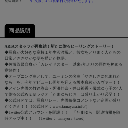
発送時期：
ご注文後、3～4営業日で発送いたします。
商品説明
ARIAスタッフが再集結！新たに贈るヒーリングストーリー！
◆写真が大好きな高校１年生沢渡楓と、彼女をとりまく人たちの
日常とささやかな夢を描いた物語。
◆佐藤監督自身が「カレイドスター」以来7年ぶりの原作を務める
意欲作！
◆オープニング曲として、ユーミンの名曲「やさしさに包まれた
なら」を、今年デビュー15周年を迎える坂本真綾がカヴァー！！
◆メイン声優の竹達彩奈・阿澄佳奈・井口裕香・儀武ゆう子の4人
で贈る公式ＷＥＢラジオ「たまゆらじお」は盛り上がり必至！！
◆公式ＨＰでは、写真リレー、声優映像コメントなど企画が盛り
だくさん！！（公式ＨＰ：www.tamayura.info/）
◆Twitter公式アカウントを開設！！ 「たまゆら」関連情報を随
時アップ中！！ （Twitter： tamayura_tweet）