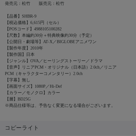
発売元：松竹 販売元：松竹
【品番】SHBR-9
【税込価格】6,615円（セル）
【POSコード】4988105100282
【尺数】本編約30分＋特典映像約30分（予定）
【公開日・劇場等】AT-X／BIGLOBEアニメワン
【製作年度】2010年
【製作国】日本
【ジャンル】OVA／ヒーリングストーリー／ドラマ
【音声】リニアPCM・オリジナル（日本語）2.0ch／リニア
PCM（キャラクターコメンタリー）2.0ch
【字幕】無し
【画面サイズ】1080P／Hi-Def
【カラー／モノクロ】カラー
【層】BD25G
※商品仕様等は、予告なく変更になる場合がございます。
コピーライト