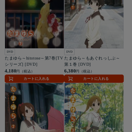
DVD
DVD
たまゆら～hitotose～第7巻[TV
たまゆら～もあぐれっしぶ～
シリーズ] [DVD]
第１巻 [DVD]
4,180
6,380
円（税込）
円（税込）
カートに入れる
カートに入れる