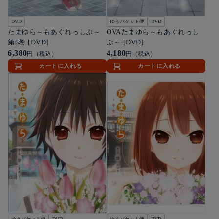
DVD
ゆうパケット便
DVD
たまゆら～もあぐれっしぶ～
OVAたまゆら～もあぐれっし
第6巻 [DVD]
ぶ～ [DVD]
6,380
4,180
円（税込）
円（税込）
カートに入れる
カートに入れる
ゆうパケット便
DVD
ゆうパケット便
DVD