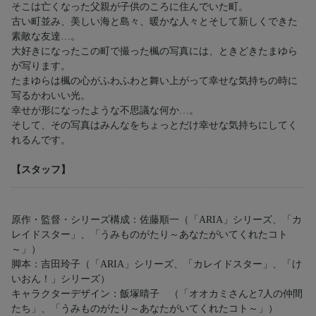
そこは亡くなった父親が子供のころに住んでいた町。
古い町並み、美しい海と島々、暖かな人々とそして新しくできた
素敵な友達…。
大好きになったこの町で撮った楓の写真には、ときどきたまゆら
が写ります。
たまゆらは楓の心がふわふわと舞い上がって幸せな気持ちの時に
写るかわいい光。
幸せが形になったような不思議な何か…。
そして、その写真はみんなをちょっとだけ幸せな気持ちにしてく
れるんです。
【スタッフ】
原作・監督・シリーズ構成：佐藤順一（「ARIA」シリーズ、「カ
レイドスター」、「うみものがたり～あなたがいてくれたコト
～」）
脚本：吉田玲子（「ARIA」シリーズ、「カレイドスター」、「け
いおん！」シリーズ）
キャラクターデザイン：飯塚晴子 （「オオカミさんと7人の仲間
たち」、「うみものがたり～あなたがいてくれたコト～」）