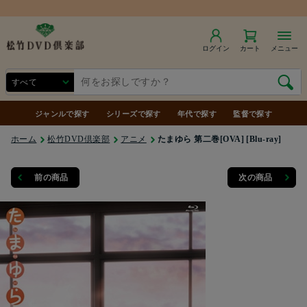
商品合計7,000円（税込）以上で送料無料
ログイン
カート
メニュー
ジャンルで探す
シリーズで探す
年代で探す
監督で探す
ホーム
松竹DVD倶楽部
アニメ
たまゆら 第二巻[OVA] [Blu-ray]
前の商品
次の商品