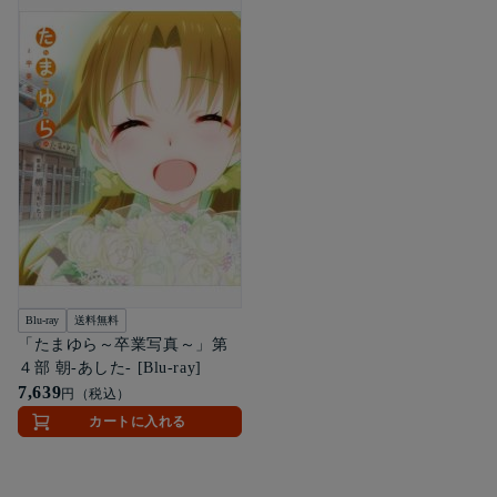
Blu-ray
送料無料
「たまゆら～卒業写真～」第
４部 朝-あした- [Blu-ray]
7,639
円（税込）
カートに入れる