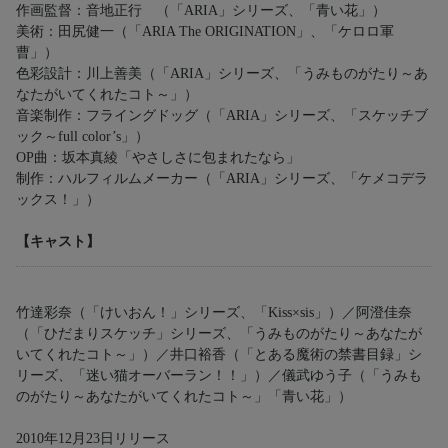
作画監督：音地正行 （「ARIA」シリーズ、「青い花」）
美術：田尻健一（「ARIA The ORIGINATION」、「ケロロ軍
曹」）
色彩設計：川上善美（「ARIA」シリーズ、「うみものがたり～あ
なたがいてくれたコト～」）
音楽制作：フライングドッグ（「ARIA」シリーズ、「スケッチブ
ック～full color’s」）
OP曲：坂本真綾「やさしさに包まれたなら」
制作：ハルフィルムメーカー（「ARIA」シリーズ、「ケメコデラ
ックス！」）
【キャスト】
竹達彩奈（「けいおん！」シリーズ、「Kiss×sis」）／阿澄佳奈
（「ひだまりスケッチ」シリーズ、「うみものがたり～あなたが
いてくれたコト～」）／井口裕香（「とある魔術の禁書目録」シ
リーズ、「迷い猫オーバーラン！！」）／儀武ゆう子（「うみも
のがたり～あなたがいてくれたコト～」「青い花」）
2010年12月23日リリース