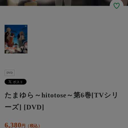
DVD
たまゆら～hitotose～第6巻[TVシリ
ーズ] [DVD]
6,380
円（税込）