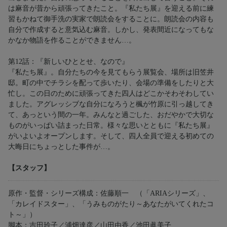
は麻音が昔から頑張ってきたこと。『私たち展』を迎える前に練
習もかねて御手洗の実家で朗読会をすることに。朗読会の内容も
自分で作成すると意気込む麻音。しかし、発表間近になってもな
かなか物語を作ることができません…。
第12話：『新しいひととせ、なので』
『私たち展』。自分たちの今を見てもらう展覧会、場所は旧笠井
邸。町の中でチラシを配って歩いたり、会場の準備をしたりと大
忙し。この日のために頑張ってきた四人はどこかそわそわしてい
ました。アグレッシブな自分になろうと楓が竹原に引っ越してき
て、あっという間の一年。みんなと過ごした、おだやかで大切な
ものがいっぱい詰まった日常。様々な思いとともに『私たち展』
がいよいよオープンします。そして、四人全員で迎える初めての
大晦日にちょっとした事件が…。
【スタッフ】
原作・監督・シリーズ構成：佐藤順一 （「ARIAシリーズ」、
「カレイドスター」、「うみものがたり～あなたがいてくれたコ
ト～」）
脚本：吉田玲子／浦畑達彦／山田由香／池田眞美子