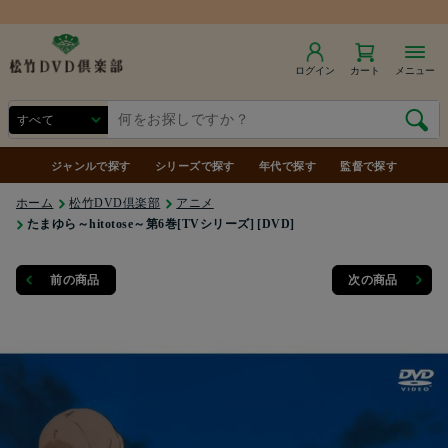
商品合計7,000円（税込）以上で送料無料
ログイン
カート
メニュー
ジャンルで探す
シリーズで探す
年代で探す
監督で探す
ホーム
松竹DVD倶楽部
アニメ
たまゆら～hitotose～第6巻[TVシリーズ] [DVD]
前の商品
次の商品