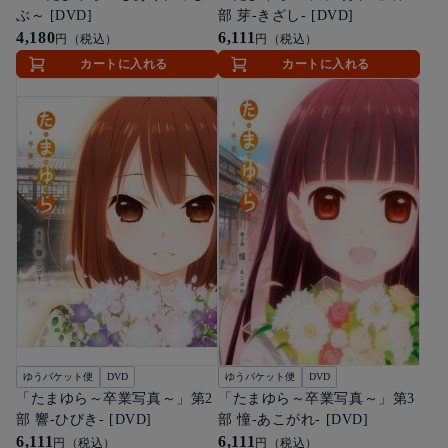
ぶ～ [DVD]
部 芽-きざし- [DVD]
4,180
6,111
円（税込）
円（税込）
カートに入れる
カートに入れる
ゆうパケット便
DVD
ゆうパケット便
DVD
「たまゆら～卒業写真～」第2
「たまゆら～卒業写真～」第3
部 響-ひびき- [DVD]
部 憧-あこがれ- [DVD]
6,111
6,111
円（税込）
円（税込）