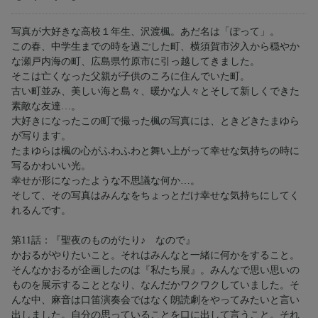
写真が大好きな高校１年生、沢渡楓。あだ名は「ぽって」。
この春、中学生までの時を過ごした町、横須賀市汐入から穏やか
な瀬戸内海の町、広島県竹原市に引っ越してきました。
そこは亡くなった父親が子供のころに住んでいた町。
古い町並み、美しい海と島々、暖かな人々とそして新しくできた
素敵な友達…。
大好きになったこの町で撮った楓の写真には、ときどきたまゆら
が写ります。
たまゆらは楓の心がふわふわと舞い上がって幸せな気持ちの時に
写るかわいい光。
幸せが形になったような不思議な何か…。
そして、その写真はみんなをちょっとだけ幸せな気持ちにしてく
れるんです。
第11話：『聖夜のものがたり♪ なので』
かおるがやりたいこと。それはみんなと一緒に何かをすること。
そんなかおるが企画したのは『私たち展』。みんなで思い思いの
ものを展示することとなり、なんだかワクワクしていました。そ
んな中、麻音は口笛演奏会ではなく朗読劇をやってみたいと言い
出しました。自分の思っていることを口に出して言うこと。それ