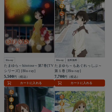
Blu-ray
Blu-ray
送料無料
たまゆら～hitotose～第7巻[TV
たまゆら～もあぐれっしぶ～
シリーズ] [Blu-ray]
第１巻 [Blu-ray]
5,500
7,700
円（税込）
円（税込）
カートに入れる
カートに入れる