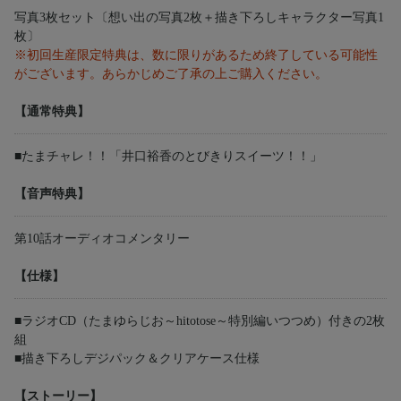
写真3枚セット〔想い出の写真2枚＋描き下ろしキャラクター写真1
枚〕
※初回生産限定特典は、数に限りがあるため終了している可能性
がございます。あらかじめご了承の上ご購入ください。
【通常特典】
■たまチャレ！！「井口裕香のとびきりスイーツ！！」
【音声特典】
第10話オーディオコメンタリー
【仕様】
■ラジオCD（たまゆらじお～hitotose～特別編いつつめ）付きの2枚
組
■描き下ろしデジパック＆クリアケース仕様
【ストーリー】