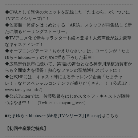
◆OVAとして異例の大ヒットを記録した「たまゆら」が、ついに
TVアニメシリーズに！
◆佐藤順一監督をはじめとする「ARIA」スタッフが再集結して新
たに贈るヒーリングストーリー。
◆TVアニメ化で新キャラクターも続々登場！人気声優が並ぶ豪華
なキャスティング！
◆オープニングテーマ「おかえりなさい」は、ユーミンが「たま
ゆら～hitotose～」のために描き下ろした新曲！
◆広島県竹原市に続いて、第1話の舞台となる神奈川県横須賀市か
らも全面協力を獲得！熱心なファンの聖地巡礼スポットに！
◆公式HPには、キャスト陣によるチャレンジ企画「たまチャ
レ！」などスペシャルコンテンツが盛りだくさん！！（公式HP：
www.tamayura.info/）
◆公式Twitterでは、佐藤監督をはじめスタッフ・キャストが随時
つぶやき中！！（Twitter：tamayura_tweet）
■
たまゆら～hitotose～第6巻[TVシリーズ] [Blu-ray]
はこちら
【初回生産限定特典】