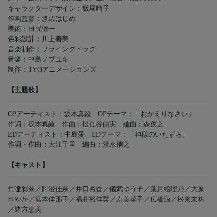
キャラクターデザイン：飯塚晴子
作画監督：渡辺はじめ
美術：田尻健一
色彩設計：川上善美
音楽制作：フライングドッグ
音楽：中島ノブユキ
制作：TYOアニメーションズ
【主題歌】
OPアーティスト：坂本真綾 OPテーマ：「おかえりなさい」
作詞：坂本真綾 作曲：松任谷由実 編曲：森俊之
EDアーティスト：中島愛 EDテーマ：「神様のいたずら」
作詞・作曲：大江千里 編曲：清水信之
【キャスト】
竹達彩奈／阿澄佳奈／井口裕香／儀武ゆう子／葉月絵理乃／大原
さやか／宮本佳那子／福井裕佳梨／寿美菜子／広橋涼／松来未祐
／緒方恵美