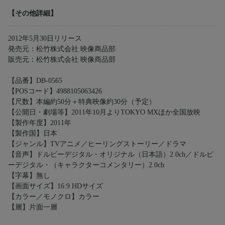
【その他詳細】
2012年5月30日リリース
発売元：松竹株式会社 映像商品部
販売元：松竹株式会社 映像商品部
【品番】DB-0565
【POSコード】4988105063426
【尺数】本編約50分＋特典映像約30分（予定）
【公開日・劇場等】2011年10月よりTOKYO MXほか全国放映
【製作年度】2011年
【製作国】日本
【ジャンル】TVアニメ／ヒーリングストーリー／ドラマ
【音声】ドルビーデジタル・オリジナル（日本語）2.0ch／ドルビ
ーデジタル・（キャラクターコメンタリー）2.0ch
【字幕】無し
【画面サイズ】16:9 HDサイズ
【カラー／モノクロ】カラー
【層】片面一層