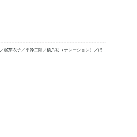
／梶芽衣子／平幹二朗／橋爪功（ナレーション）／ほ