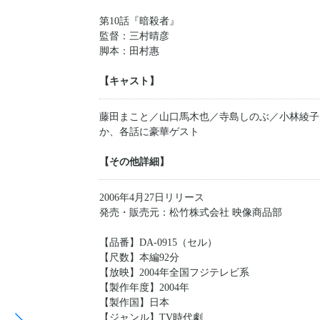
第10話『暗殺者』
監督：三村晴彦
脚本：田村惠
【キャスト】
藤田まこと／山口馬木也／寺島しのぶ／小林綾子
か、各話に豪華ゲスト
【その他詳細】
2006年4月27日リリース
発売・販売元：松竹株式会社 映像商品部
【品番】DA-0915（セル）
【尺数】本編92分
【放映】2004年全国フジテレビ系
【製作年度】2004年
【製作国】日本
【ジャンル】TV時代劇