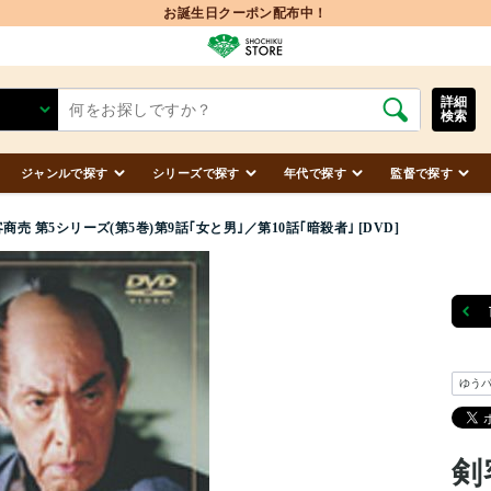
お誕生日クーポン配布中！
詳細
検索
ジャンルで探す
シリーズで探す
年代で探す
監督で探す
商売 第5シリーズ(第5巻)第9話｢女と男｣／第10話｢暗殺者｣ [DVD]
ゆう
剣