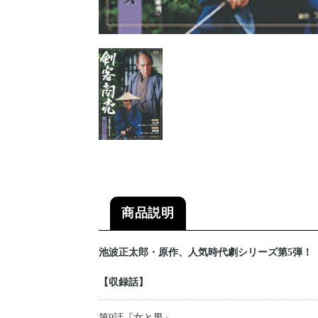
商品説明
池波正太郎・原作、人気時代劇シリーズ第5弾！
【収録話】
第9話『女と男』