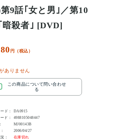
)第9話｢女と男｣／第10
｢暗殺者｣ [DVD]
180
円（税込）
がありません
この商品について問い合わせ
る
コード：
DA0915
コード：
4988105048447
：
MJ00143B
日：
2006/04/27
状況：
在庫切れ