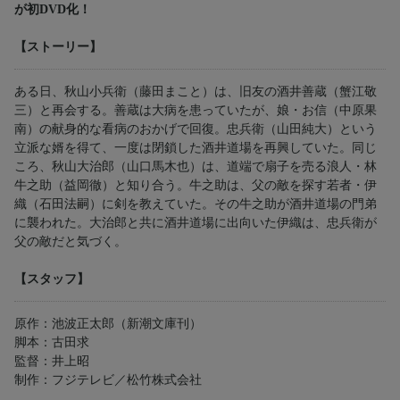
が初DVD化！
【ストーリー】
ある日、秋山小兵衛（藤田まこと）は、旧友の酒井善蔵（蟹江敬
三）と再会する。善蔵は大病を患っていたが、娘・お信（中原果
南）の献身的な看病のおかげで回復。忠兵衛（山田純大）という
立派な婿を得て、一度は閉鎖した酒井道場を再興していた。同じ
ころ、秋山大治郎（山口馬木也）は、道端で扇子を売る浪人・林
牛之助（益岡徹）と知り合う。牛之助は、父の敵を探す若者・伊
織（石田法嗣）に剣を教えていた。その牛之助が酒井道場の門弟
に襲われた。大治郎と共に酒井道場に出向いた伊織は、忠兵衛が
父の敵だと気づく。
【スタッフ】
原作：池波正太郎（新潮文庫刊）
脚本：古田求
監督：井上昭
制作：フジテレビ／松竹株式会社