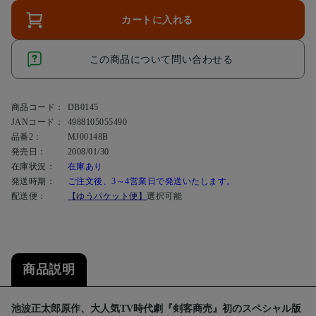
カートに入れる
この商品について問い合わせる
商品コード：
DB0145
JANコード：
4988105055490
品番2：
MJ00148B
発売日：
2008/01/30
在庫状況：
在庫あり
発送時期：
ご注文後、3～4営業日で発送いたします。
配送便：
【ゆうパケット便】
選択可能
商品説明
池波正太郎原作、大人気TV時代劇『剣客商売』初のスペシャル版