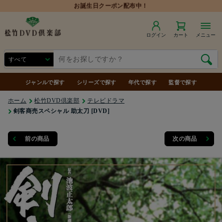
ログイン
カート
メニュー
ジャンルで探す
シリーズで探す
年代で探す
監督で探す
ホーム
松竹DVD倶楽部
テレビドラマ
剣客商売スペシャル 助太刀 [DVD]
前の商品
次の商品