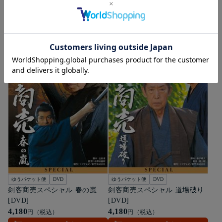
[DVD]
[DVD]
4,180
16,720
円（税込）
円（税込）
カートに入れる
詳細を見る
ゆうパケット便
DVD
ゆうパケット便
DVD
剣客商売スペシャル 春の嵐
剣客商売スペシャル 道場破り
[DVD]
[DVD]
4,180
4,180
円（税込）
円（税込）