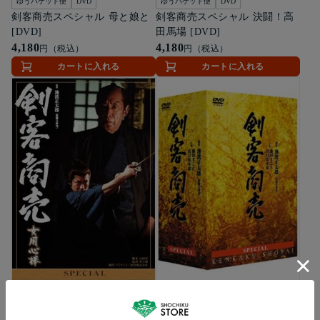
ゆうパケット便
DVD
ゆうパケット便
DVD
剣客商売スペシャル 母と娘と
剣客商売スペシャル 決闘！高
[DVD]
田馬場 [DVD]
4,180
4,180
円（税込）
円（税込）
カートに入れる
カートに入れる
ゆうパケット便
DVD
DVD
送料無料
剣客商売スペシャル 女用心棒
剣客商売スペシャルBOX