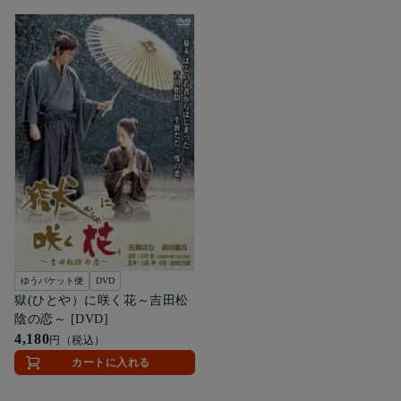
ゆうパケット便
DVD
獄(ひとや）に咲く花～吉田松
陰の恋～ [DVD]
4,180
円（税込）
カートに入れる