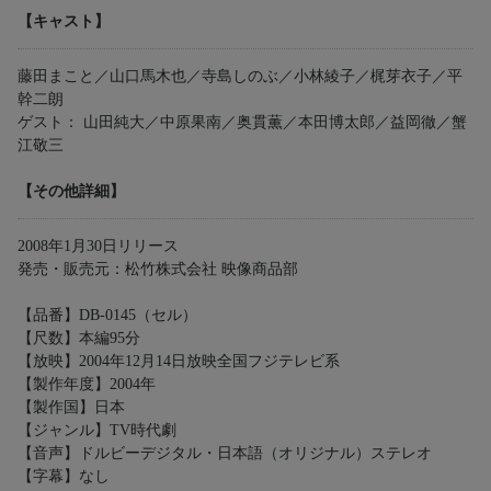
【キャスト】
藤田まこと／山口馬木也／寺島しのぶ／小林綾子／梶芽衣子／平
幹二朗
ゲスト： 山田純大／中原果南／奥貫薫／本田博太郎／益岡徹／蟹
江敬三
【その他詳細】
2008年1月30日リリース
発売・販売元：松竹株式会社 映像商品部
【品番】DB-0145（セル）
【尺数】本編95分
【放映】2004年12月14日放映全国フジテレビ系
【製作年度】2004年
【製作国】日本
【ジャンル】TV時代劇
【音声】ドルビーデジタル・日本語（オリジナル）ステレオ
【字幕】なし