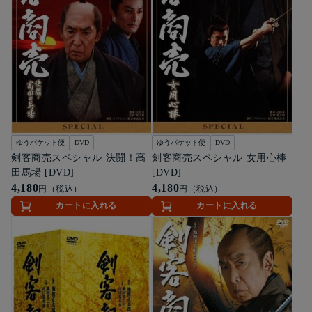
ゆうパケット便
DVD
ゆうパケット便
DVD
剣客商売スペシャル 決闘！高
剣客商売スペシャル 女用心棒
田馬場 [DVD]
[DVD]
4,180
4,180
円（税込）
円（税込）
カートに入れる
カートに入れる