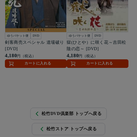
ゆうパケット便
DVD
ゆうパケット便
DVD
剣客商売スペシャル 道場破り
獄(ひとや）に咲く花～吉田松
[DVD]
陰の恋～ [DVD]
4,180
4,180
円（税込）
円（税込）
カートに入れる
カートに入れる
松竹DVD倶楽部 トップへ戻る
松竹ストア トップへ戻る