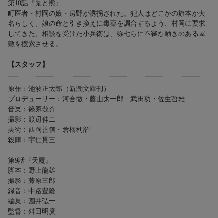
第10話『兎と熊』
町医者・村岡の娘・房野が誘拐された。犯人はどこかの旗本か大
名らしく、娘の命と引き換えに毒薬を調合するよう、村岡に要求
してきた。相談を受けた小兵衛は、弥七らに不審な動きのある屋
敷を捜索させる。
【スタッフ】
原作：池波正太郎（新潮文庫刊）
プロデューサー：河合徹・藤山太一郎・武田功・佐生哲雄
音楽：篠原敬介
撮影：渡辺伸二
美術：西岡善信・倉橋利韶
殺陣：宇仁貫三
第9話『天魔』
脚本：野上龍雄
撮影：藤原三郎
録音：中路豊隆
編集：園井弘一
監督：舛田明廣