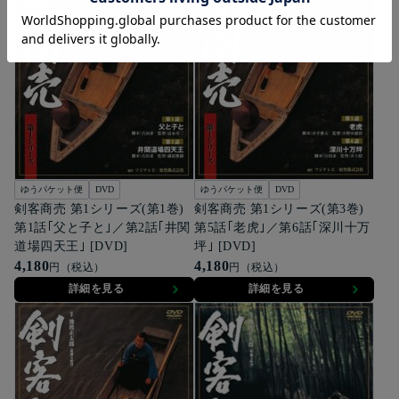
ゆうパケット便
DVD
ゆうパケット便
DVD
剣客商売 第1シリーズ(第1巻)
剣客商売 第1シリーズ(第3巻)
第1話｢父と子と｣／第2話｢井関
第5話｢老虎｣／第6話｢深川十万
道場四天王｣ [DVD]
坪｣ [DVD]
4,180
4,180
円（税込）
円（税込）
詳細を見る
詳細を見る