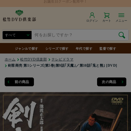
ログイン
カート
メニュー
ジャンルで探す
シリーズで探す
年代で探す
監督で探す
ホーム
松竹DVD倶楽部
テレビドラマ
剣客商売 第1シリーズ(第5巻)第9話｢天魔｣／第10話｢兎と熊｣ [DVD]
前の商品
次の商品