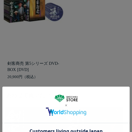
剣客商売 第5シリーズ DVD-
BOX [DVD]
20,900円
あわせて買いたい