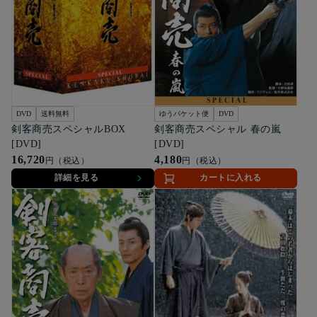
DVD
送料無料
ゆうパケット便
DVD
剣客商売スペシャルBOX
剣客商売スペシャル 春の嵐
[DVD]
[DVD]
16,720
4,180
円（税込）
円（税込）
詳細を見る
カートに入れる