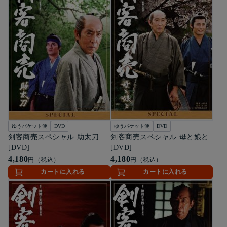
ゆうパケット便
DVD
ゆうパケット便
DVD
剣客商売スペシャル 助太刀
剣客商売スペシャル 母と娘と
[DVD]
[DVD]
4,180
4,180
円（税込）
円（税込）
カートに入れる
カートに入れる