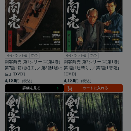
ゆうパケット便
DVD
ゆうパケット便
DVD
剣客商売 第1シリーズ(第4巻)
剣客商売 第2シリーズ(第1巻)
第7話｢箱根細工｣／第8話｢嘘の
第1話｢辻斬り｣／第2話｢暗殺｣
皮｣ [DVD]
[DVD]
4,180
4,180
円（税込）
円（税込）
詳細を見る
カートに入れる