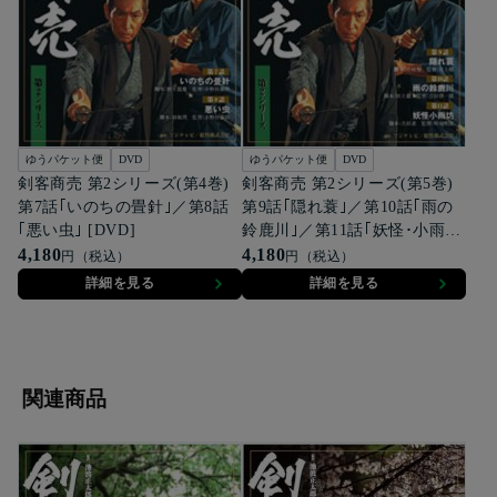
ゆうパケット便
DVD
ゆうパケット便
DVD
剣客商売 第2シリーズ(第4巻)
剣客商売 第2シリーズ(第5巻)
第7話｢いのちの畳針｣／第8話
第9話｢隠れ蓑｣／第10話｢雨の
｢悪い虫｣ [DVD]
鈴鹿川｣／第11話｢妖怪･小雨
4,180
坊｣ [DVD]
4,180
円（税込）
円（税込）
詳細を見る
詳細を見る
関連商品