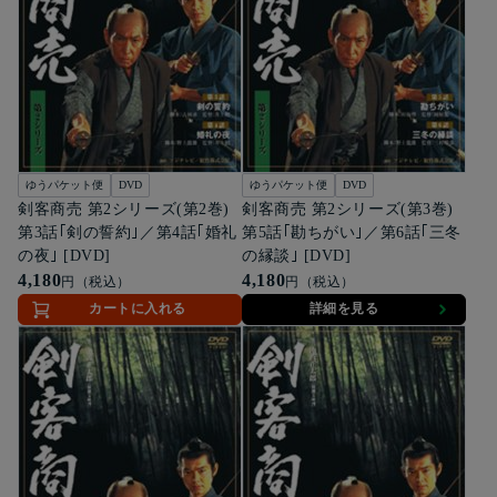
ゆうパケット便
DVD
ゆうパケット便
DVD
剣客商売 第2シリーズ(第2巻)
剣客商売 第2シリーズ(第3巻)
第3話｢剣の誓約｣／第4話｢婚礼
第5話｢勘ちがい｣／第6話｢三冬
の夜｣ [DVD]
の縁談｣ [DVD]
4,180
4,180
円（税込）
円（税込）
カートに入れる
詳細を見る