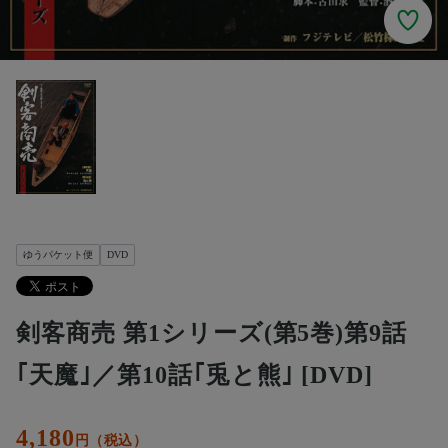
ゆうパケット便
DVD
剣客商売 第1シリーズ(第5巻)第9話
｢天魔｣／第10話｢兎と熊｣ [DVD]
4,180
円（税込）