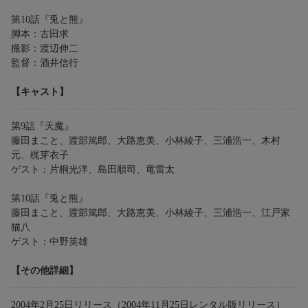
第10話『兎と熊』
脚本：古田求
撮影：渡辺伸二
監督：酒井信行
【キャスト】
第9話『天魔』
藤田まこと、渡部篤郎、大路恵美、小林綾子、三浦浩一、木村
元、梶芽衣子
ゲスト：片桐光洋、島田順司、竜雷太
第10話『兎と熊』
藤田まこと、渡部篤郎、大路恵美、小林綾子、三浦浩一、江戸家
猫八
ゲスト：中野英雄
【その他詳細】
2004年2月25日リリース（2004年11月25日レンタル版リリース）