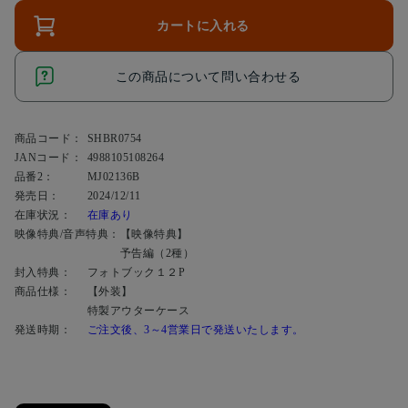
カートに入れる
この商品について問い合わせる
商品コード：
SHBR0754
JANコード：
4988105108264
品番2：
MJ02136B
発売日：
2024/12/11
在庫状況：
在庫あり
映像特典/音声特典：
【映像特典】
予告編（2種）
封入特典：
フォトブック１２P
商品仕様：
【外装】
特製アウターケース
発送時期：
ご注文後、3～4営業日で発送いたします。