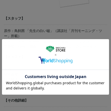
【スタッフ】
原作：鳥飼茜 「先生の白い嘘」（講談社「月刊モーニング・ツ
ー」所載）
監督：三木康一郎 脚本：安達奈緒子 音楽：コトリンゴ
主題歌：yama 「独白」 （ソニー・ミュージックレーベルズ）
【キャスト】
奈緒
猪狩蒼弥 三吉彩花
田辺桃子 井上想良 小林涼子 森レイ子 吉田宗洋
板谷由夏 ベンガル
風間俊介
【その他詳細】