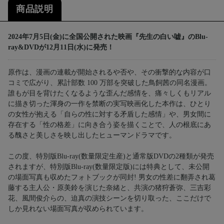
商品説明
2024年7月5日(金)に全国公開された映画『先生の白い嘘』のBlu-
ray&DVDが12月11日(水)に発売！
原作は、漫画の連載が開始されるや否や、その衝撃的な内容が口
コミで広がり、累計部数 100 万部を突破した鳥飼茜の同名漫画。
誰もが目を背けたくなるような歪んだ感情を、痛々しくもリアル
に描き切った渾身の一作を禁断の実写映画化した本作は、ひとり
の女性が抱える「自らの性に対する矛盾した感情」や、男女間に
存在する「性の格差」に向き合う姿を描くことで、人の根底にあ
る醜さと美しさを映し出したヒューマンドラマです。
この度、特別版Blu-ray(数量限定生産)と通常版DVDの2種類が発売
されますが、特別版Blu-ray(数量限定版)には特典として、未公開
の場面写真も収めたフォトブックが同封! 男女の性差に翻弄され葛
藤する主人公・原美鈴を演じた奈緒と、共演の猪狩蒼弥、三吉彩
花、風間俊介らの、迫真の演技シーンを切り取った、ここだけで
しか見れない場面写真が収められています。