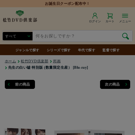
ログイン
カート
メニュー
ジャンルで探す
シリーズで探す
年代で探す
監督で探す
ホーム
松竹DVD倶楽部
邦画
先生の白い嘘 特別版 (数量限定生産） [Blu-ray]
前の商品
次の商品