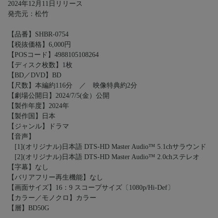
2024年12月11日リリース
発売元：松竹
【品番】SHBR-0754
【税抜価格】6,000円
【POSコード】4988105108264
【ディスク枚数】1枚
【BD／DVD】BD
【尺数】本編約116分 ／ 映像特典約2分
【劇場公開日】2024/7/5(金）公開
【製作年度】2024年
【製作国】日本
【ジャンル】ドラマ
【音声】
[1](オリジナル)日本語 DTS-HD Master Audio™ 5.1chサラウンド
[2](オリジナル)日本語 DTS-HD Master Audio™ 2.0chステレオ
【字幕】なし
【バリアフリー再生機能】なし
【画面サイズ】16：9 スコープサイズ〔1080p/Hi-Def〕
【カラー／モノクロ】カラー
【層】BD50G