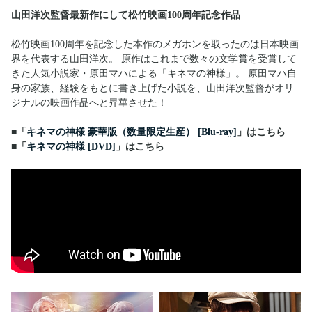
山田洋次監督最新作にして松竹映画100周年記念作品
松竹映画100周年を記念した本作のメガホンを取ったのは日本映画
界を代表する山田洋次。 原作はこれまで数々の文学賞を受賞して
きた人気小説家・原田マハによる「キネマの神様」。 原田マハ自
身の家族、経験をもとに書き上げた小説を、山田洋次監督がオリ
ジナルの映画作品へと昇華させた！
■「
キネマの神様 豪華版（数量限定生産） [Blu-ray]
」はこちら
■「
キネマの神様 [DVD]
」はこちら