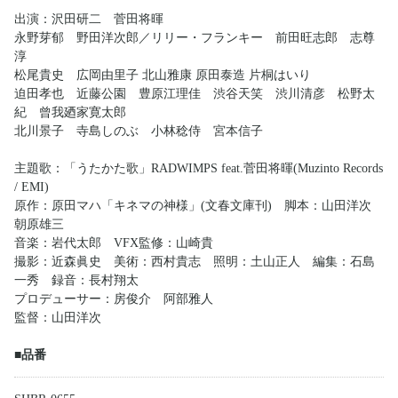
出演：沢田研二 菅田将暉
永野芽郁 野田洋次郎／リリー・フランキー 前田旺志郎 志尊
淳
松尾貴史 広岡由里子 北山雅康 原田泰造 片桐はいり
迫田孝也 近藤公園 豊原江理佳 渋谷天笑 渋川清彦 松野太
紀 曾我廼家寛太郎
北川景子 寺島しのぶ 小林稔侍 宮本信子
主題歌：「うたかた歌」RADWIMPS feat.菅田将暉(Muzinto Records
/ EMI)
原作：原田マハ「キネマの神様」(文春文庫刊) 脚本：山田洋次
朝原雄三
音楽：岩代太郎 VFX監修：山崎貴
撮影：近森眞史 美術：西村貴志 照明：土山正人 編集：石島
一秀 録音：長村翔太
プロデューサー：房俊介 阿部雅人
監督：山田洋次
■品番