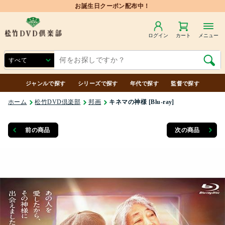
ログイン
カート
メニュー
ジャンルで探す
シリーズで探す
年代で探す
監督で探す
ホーム
松竹DVD倶楽部
邦画
キネマの神様 [Blu-ray]
前の商品
次の商品