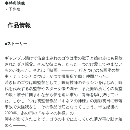
◆特典映像
・予告集
作品情報
■ストーリー
ギャンブル漬けで借金まみれのゴウは妻の淑子と娘の歩にも見放
されたダメ親父。そんな彼にも、たった一つだけ愛してやまない
ものがあった。それは「映画」――― 。行きつけの名画座の館
主・テラシンとゴウは、かつて撮影所で働く仲間だった。
若き日のゴウは助監督として、映写技師のテラシンをはじめ、時
代を代表する名監督やスター女優の園子、また撮影所近くの食堂
の娘・淑子に囲まれながら夢を追い求め、青春を駆け抜けてい
た。しかしゴウは初監督作品『キネマの神様』の撮影初日に転落
事故で大怪我をし、その作品は幻となってしまう。半世紀後の
2020年。あの日の『キネマの神様』の
脚本が出てきたことで、ゴウの中で止まっていた夢が再び動き始
める―――。