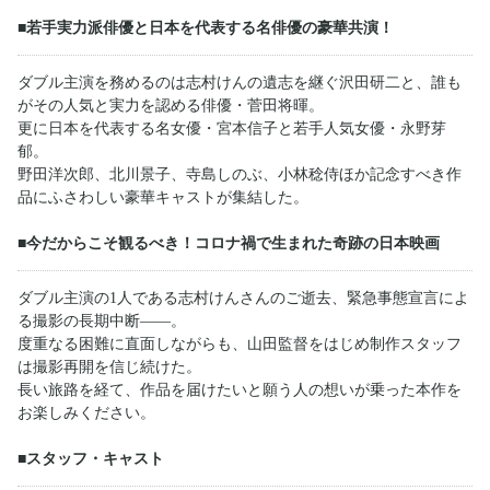
■若手実力派俳優と日本を代表する名俳優の豪華共演！
ダブル主演を務めるのは志村けんの遺志を継ぐ沢田研二と、誰も
がその人気と実力を認める俳優・菅田将暉。
更に日本を代表する名女優・宮本信子と若手人気女優・永野芽
郁。
野田洋次郎、北川景子、寺島しのぶ、小林稔侍ほか記念すべき作
品にふさわしい豪華キャストが集結した。
■今だからこそ観るべき！コロナ禍で生まれた奇跡の日本映画
ダブル主演の1人である志村けんさんのご逝去、緊急事態宣言によ
る撮影の長期中断――。
度重なる困難に直面しながらも、山田監督をはじめ制作スタッフ
は撮影再開を信じ続けた。
長い旅路を経て、作品を届けたいと願う人の想いが乗った本作を
お楽しみください。
■スタッフ・キャスト