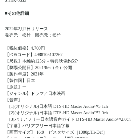
SHBR-0655
■その他詳細
2022年2月2日リリース
発売元：松竹 販売元：松竹
【税抜価格】4,700円
【POSコード】4988105107267
【尺数】本編約125分＋特典映像約5分
【劇場公開日】2021/8/6（金）公開
【製作年度】2021年
【製作国】日本
【原題】ー
【ジャンル】ドラマ／日本映画
【音声】
[1](オリジナル)日本語 DTS-HD Master Audio™5.1ch
[2](オリジナル)日本語 DTS-HD Master Audio™2.0ch
[3]バリアフリー日本語音声ガイド DTS-HD Master Audio™2.0ch
【字幕】バリアフリー日本語字幕
【画面サイズ】 16:9 ビスタサイズ［1080p/Hi-Def］