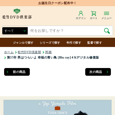
ログイン
カート
メニュー
ジャンルで探す
シリーズで探す
年代で探す
監督で探す
ホーム
松竹DVD倶楽部
邦画
第37作 男はつらいよ 幸福の青い鳥 [Blu-ray]４Kデジタル修復版
前の商品
次の商品