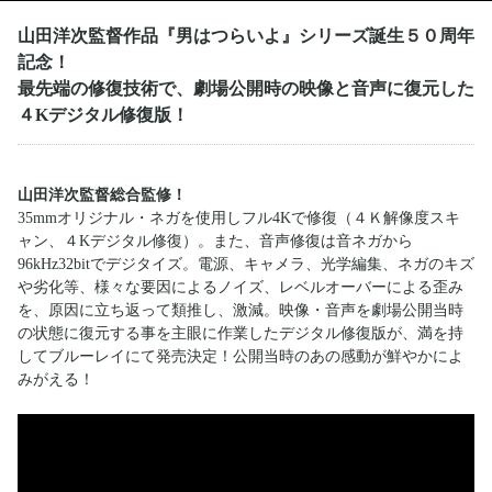
山田洋次監督作品『男はつらいよ』シリーズ誕生５０周年
記念！
最先端の修復技術で、劇場公開時の映像と音声に復元した
４Kデジタル修復版！
山田洋次監督総合監修！
35mmオリジナル・ネガを使用しフル4Kで修復（４Ｋ解像度スキ
ャン、４Kデジタル修復）。また、音声修復は音ネガから
96kHz32bitでデジタイズ。電源、キャメラ、光学編集、ネガのキズ
や劣化等、様々な要因によるノイズ、レベルオーバーによる歪み
を、原因に立ち返って類推し、激減。映像・音声を劇場公開当時
の状態に復元する事を主眼に作業したデジタル修復版が、満を持
してブルーレイにて発売決定！公開当時のあの感動が鮮やかによ
みがえる！