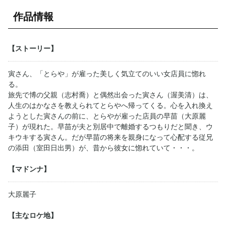
作品情報
【ストーリー】
寅さん、「とらや」が雇った美しく気立てのいい女店員に惚れ
る。
旅先で博の父親（志村喬）と偶然出会った寅さん（渥美清）は、
人生のはかなさを教えられてとらやへ帰ってくる。心を入れ換え
ようとした寅さんの前に、とらやが雇った店員の早苗（大原麗
子）が現れた。早苗が夫と別居中で離婚するつもりだと聞き、ウ
キウキする寅さん。だが早苗の将来を親身になって心配する従兄
の添田（室田日出男）が、昔から彼女に惚れていて・・・。
【マドンナ】
大原麗子
【主なロケ地】