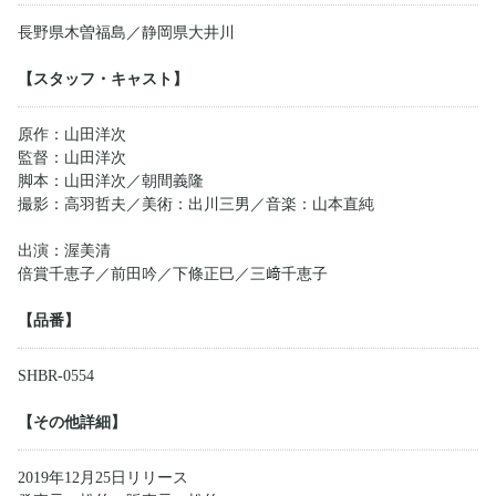
長野県木曽福島／静岡県大井川
【スタッフ・キャスト】
原作：山田洋次
監督：山田洋次
脚本：山田洋次／朝間義隆
撮影：高羽哲夫／美術：出川三男／音楽：山本直純
出演：渥美清
倍賞千恵子／前田吟／下條正巳／三﨑千恵子
【品番】
SHBR-0554
【その他詳細】
2019年12月25日リリース