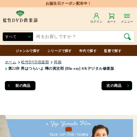
ログイン
カート
メニュー
ジャンルで探す
シリーズで探す
年代で探す
監督で探す
ホーム
松竹DVD倶楽部
邦画
第22作 男はつらいよ 噂の寅次郎 [Blu-ray]４Kデジタル修復版
前の商品
次の商品