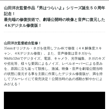
山田洋次監督作品『男はつらいよ』シリーズ誕生５０周年
記念！
最先端の修復技術で、劇場公開時の映像と音声に復元した
４Kデジタル修復版！
山田洋次監督総合監修！
35mmオリジナル・ネガを使用しフル4Kで修復（４Ｋ解像度スキ
ャン、４Kデジタル修復）。また、音声修復は音ネガから
96kHz32bitでデジタイズ。電源、キャメラ、光学編集、ネガのキズ
や劣化等、様々な要因によるノイズ、レベルオーバーによる歪み
を、原因に立ち返って類推し、激減。映像・音声を劇場公開当時
の状態に復元する事を主眼に作業したデジタル修復版が、満を持
してブルーレイにて発売決定！公開当時のあの感動が鮮やかによ
みがえる！