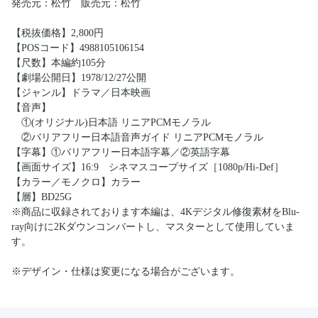
発売元：松竹 販売元：松竹
【税抜価格】2,800円
【POSコード】4988105106154
【尺数】本編約105分
【劇場公開日】1978/12/27公開
【ジャンル】ドラマ／日本映画
【音声】
①(オリジナル)日本語 リニアPCMモノラル
②バリアフリー日本語音声ガイド リニアPCMモノラル
【字幕】①バリアフリー日本語字幕／②英語字幕
【画面サイズ】16:9 シネマスコープサイズ［1080p/Hi-Def］
【カラー／モノクロ】カラー
【層】BD25G
※商品に収録されております本編は、4Kデジタル修復素材をBlu-
ray向けに2Kダウンコンバートし、マスターとして使用していま
す。
※デザイン・仕様は変更になる場合がございます。