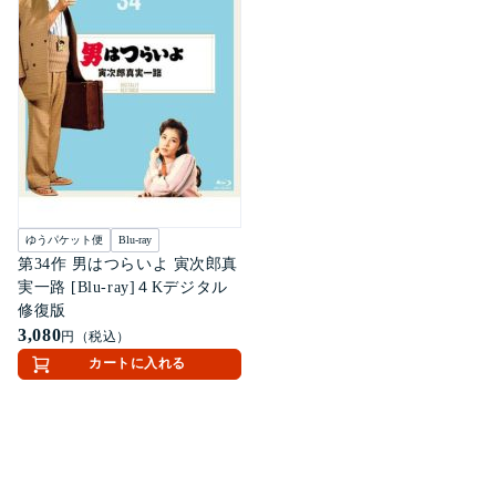
ゆうパケット便
Blu-ray
第34作 男はつらいよ 寅次郎真
実一路 [Blu-ray]４Kデジタル
修復版
3,080
円（税込）
カートに入れる