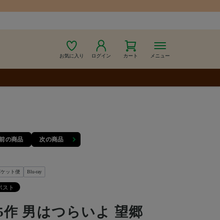
お気に入り
ログイン
カート
メニュー
前の商品
次の商品
パケット便
Blu-ray
5作 男はつらいよ 望郷