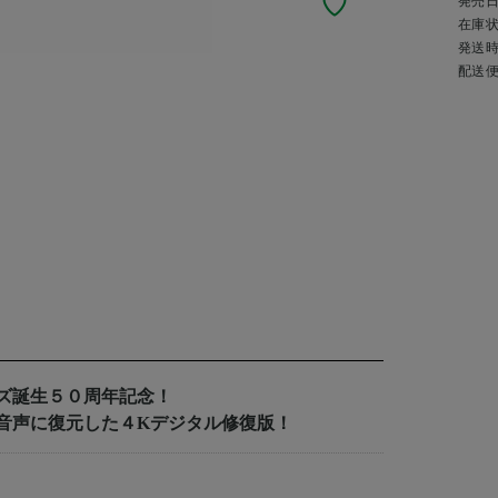
発売
在庫
発送
配送
ズ誕生５０周年記念！
音声に復元した４Kデジタル修復版！