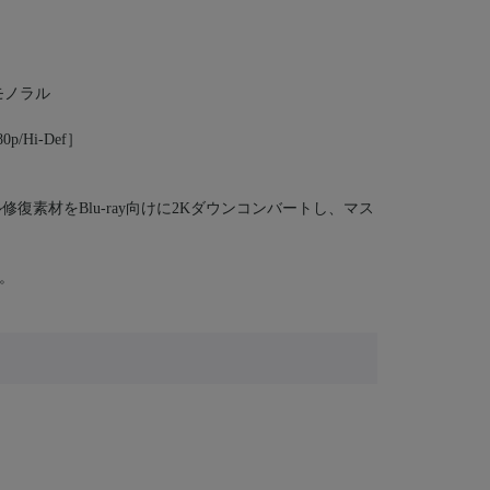
モノラル
/Hi-Def］
復素材をBlu-ray向けに2Kダウンコンバートし、マス
。