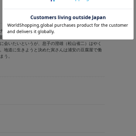
ナと出会う。
親分が大病を患っていると聞いた寅さん（渥美清）
に会いたいというが、息子の澄雄（松山省二）はやく
。地道に生きようと決めた寅さんは浦安の豆腐屋で働
まう。