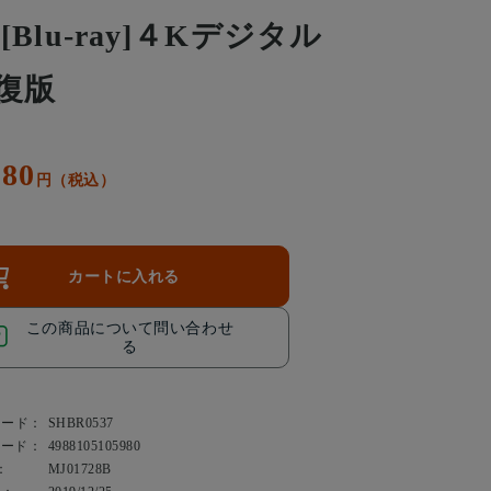
 [Blu-ray]４Kデジタル
復版
080
円（税込）
カートに入れる
この商品について問い合わせ
る
コード：
SHBR0537
コード：
4988105105980
：
MJ01728B