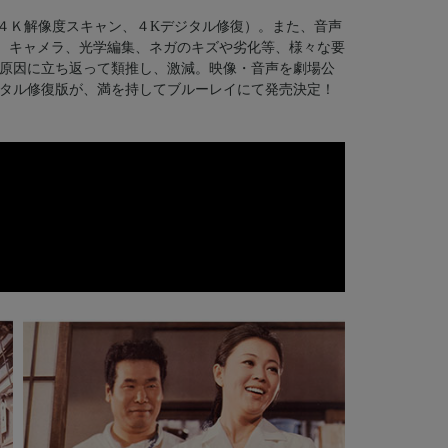
（４Ｋ解像度スキャン、４Kデジタル修復）。また、音声
。電源、キャメラ、光学編集、ネガのキズや劣化等、様々な要
原因に立ち返って類推し、激減。映像・音声を劇場公
タル修復版が、満を持してブルーレイにて発売決定！