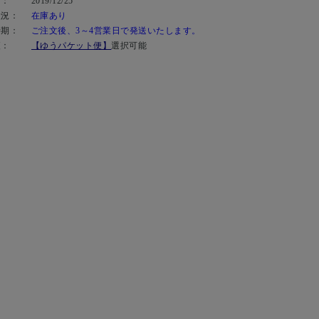
日：
2019/12/25
状況：
在庫あり
時期：
ご注文後、3～4営業日で発送いたします。
便：
【ゆうパケット便】
選択可能