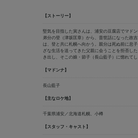
【ストーリー】
堅気を目指した寅さんは、浦安の豆腐店でマドン
弟分の登（津坂匡章）から、昔世話になった政吉
は、登と共に札幌へ向かう。親分は死ぬ前に息子
ざな生活を送ってきた父親に会うことを拒否した
き出し、そこの娘・節子（長山藍子）に惚れてし
【マドンナ】
長山藍子
【主なロケ地】
千葉県浦安／北海道札幌、小樽
【スタッフ・キャスト】