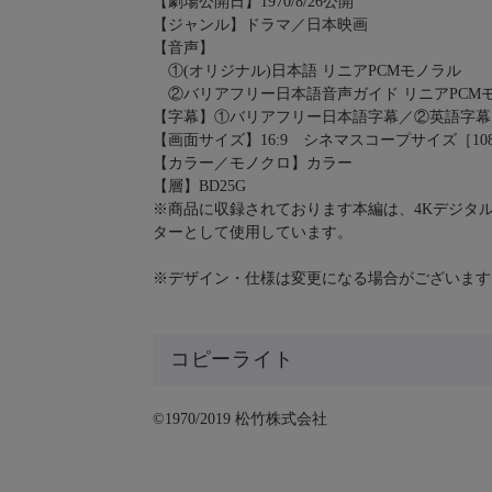
【劇場公開日】1970/8/26公開
【ジャンル】ドラマ／日本映画
【音声】
①(オリジナル)日本語 リニアPCMモノラル
②バリアフリー日本語音声ガイド リニアPCM
【字幕】①バリアフリー日本語字幕／②英語字幕
【画面サイズ】16:9 シネマスコープサイズ［1080p
【カラー／モノクロ】カラー
【層】BD25G
※商品に収録されております本編は、4Kデジタル修
ターとして使用しています。
※デザイン・仕様は変更になる場合がございます
コピーライト
©1970/2019 松竹株式会社