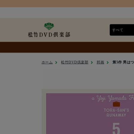
ホーム
松竹DVD倶楽部
邦画
第5作 男はつ