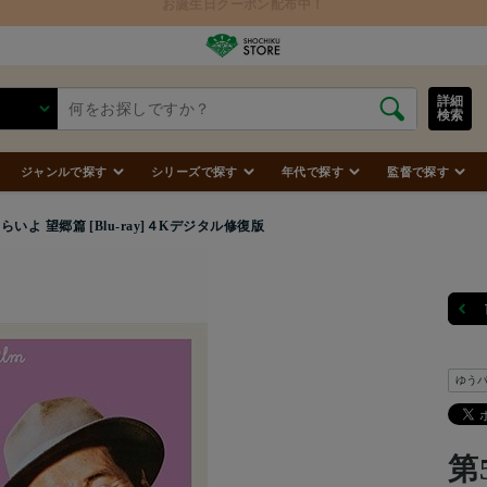
詳細
検索
ジャンルで探す
シリーズで探す
年代で探す
監督で探す
らいよ 望郷篇 [Blu-ray]４Kデジタル修復版
ゆう
第