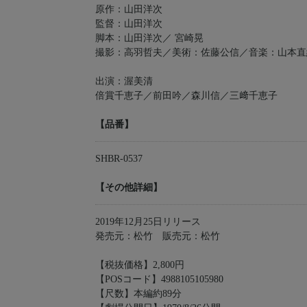
原作：山田洋次
監督：山田洋次
脚本：山田洋次／ 宮崎晃
撮影：高羽哲夫／美術：佐藤公信／音楽：山本直
出演：渥美清
倍賞千恵子／前田吟／森川信／三﨑千恵子
【品番】
SHBR-0537
【その他詳細】
2019年12月25日リリース
発売元：松竹 販売元：松竹
【税抜価格】2,800円
【POSコード】4988105105980
【尺数】本編約89分