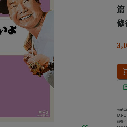
篇
修
3,
商品
JAN
品番2