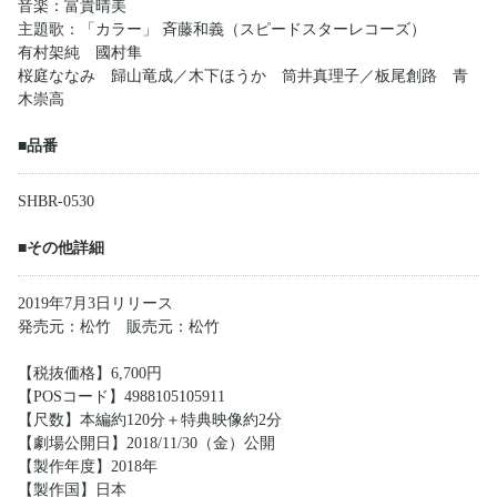
音楽：富貴晴美
主題歌：「カラー」 斉藤和義（スピードスターレコーズ）
有村架純 國村隼
桜庭ななみ 歸山竜成／木下ほうか 筒井真理子／板尾創路 青
木崇高
■品番
SHBR-0530
■その他詳細
2019年7月3日リリース
発売元：松竹 販売元：松竹
【税抜価格】6,700円
【POSコード】4988105105911
【尺数】本編約120分＋特典映像約2分
【劇場公開日】2018/11/30（金）公開
【製作年度】2018年
【製作国】日本