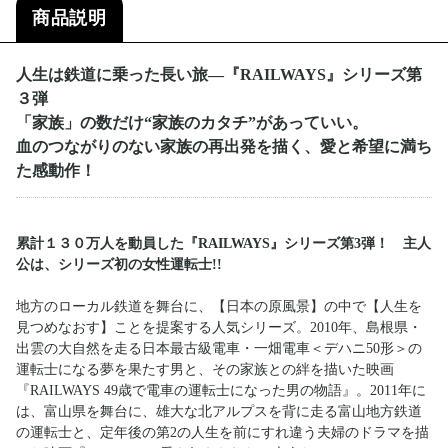
商品説明
人生は鉄道に乗った長い旅―『RAILWAYS』シリーズ第
３弾
「家族」の数だけ“家族のカタチ”があっていい。
血のつながりのない家族の再出発を描く、愛と希望に満ち
た感動作！
累計１３０万人を動員した『RAILWAYS』シリーズ第3弾！ 主人
公は、シリーズ初の女性運転士!!
地方のローカル鉄道を舞台に、【日本の原風景】の中で【人生を
見つめなおす】ことを提案する人気シリーズ。2010年、島根県・
出雲の大自然を走る日本最古級電車・一畑電車＜デハニ50形＞の
運転士になる夢を果たす男と、その家族との絆を描いた映画
『RAILWAYS 49歳で電車の運転士になった男の物語』。2011年に
は、富山県を舞台に、雄大な北アルプスを背に走る富山地方鉄道
の運転士と、定年後の第2の人生を前にすれ違う夫婦のドラマを描