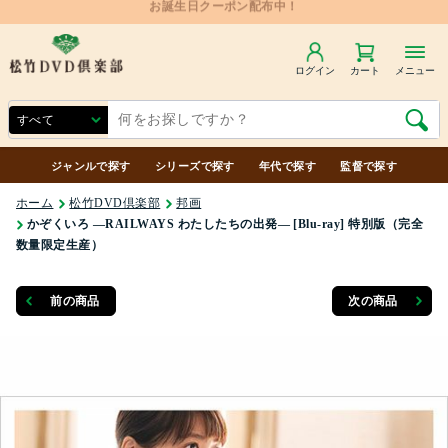
ログイン
カート
メニュー
ジャンルで探す
シリーズで探す
年代で探す
監督で探す
ホーム
松竹DVD倶楽部
邦画
かぞくいろ ―RAILWAYS わたしたちの出発― [Blu-ray] 特別版（完全
数量限定生産）
前の商品
次の商品