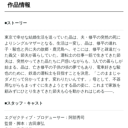
作品情報
■ストーリー
東京で幸せな結婚生活を送っていた晶は、夫・修平の突然の死に
よりシングルマザーとなる。生活は一変し、晶は、修平の連れ
子・駿也と共に夫の故郷・鹿児島へ。そこには、修平と疎遠だっ
た義父・節夫が暮らしていた。運転士の仕事一筋で生きてきた節
夫は、突然やってきた晶たちに戸惑いながらも、3人での暮らしが
始まる。晶は、亡き修平の子供の頃の夢でもあり、電車好きな駿
也のために、鉄道の運転士を目指すことを決意。「このままじゃ
ダメだって分かってます。変わりたいんです。」母として、不器
用ながらもまっすぐに生きようとする晶の姿に、これまで家族を
顧みずにひとり生きてきた節夫も心を動かされはじめる――。
■スタッフ・キャスト
エグゼクティブ・プロデューサー：阿部秀司
監督・脚本：吉田康弘