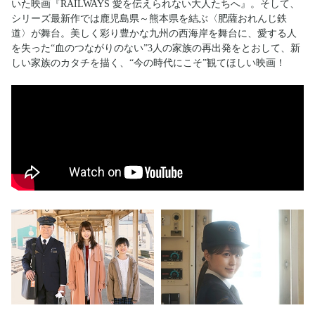
いた映画『RAILWAYS 愛を伝えられない大人たちへ』。そして、
シリーズ最新作では鹿児島県～熊本県を結ぶ〈肥薩おれんじ鉄
道〉が舞台。美しく彩り豊かな九州の西海岸を舞台に、愛する人
を失った“血のつながりのない”3人の家族の再出発をとおして、新
しい家族のカタチを描く、“今の時代にこそ”観てほしい映画！