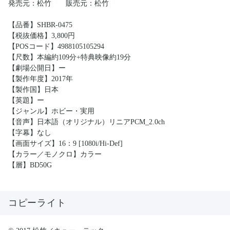
発売元：松竹 販売元：松竹
【品番】SHBR-0475
【税抜価格】3,800円
【POSコード】4988105105294
【尺数】本編約109分+特典映像約19分
【劇場公開日】ー
【製作年度】2017年
【製作国】日本
【英題】ー
【ジャンル】ホビー・実用
【音声】日本語（オリジナル）リニアPCM_2.0ch
【字幕】なし
【画面サイズ】16：9 [1080i/Hi-Def]
【カラー／モノクロ】カラー
【層】BD50G
コピーライト