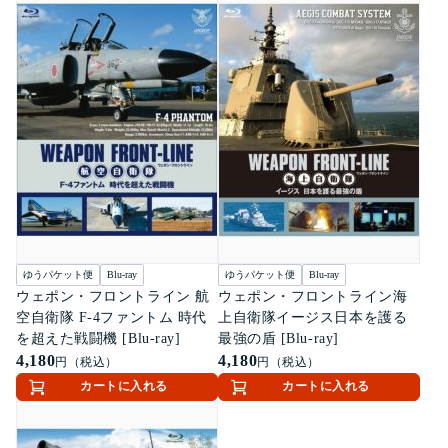
ゆうパケット便
Blu-ray
ゆうパケット便
Blu-ray
ウェポン・フロントライン 航
ウェポン・フロントライン海
空自衛隊 F-4ファントム 時代
上自衛隊イージス日本を護る
を超えた戦闘機 [Blu-ray]
最強の盾 [Blu-ray]
4,180
4,180
円（税込）
円（税込）
カートに入れる
カートに入れる