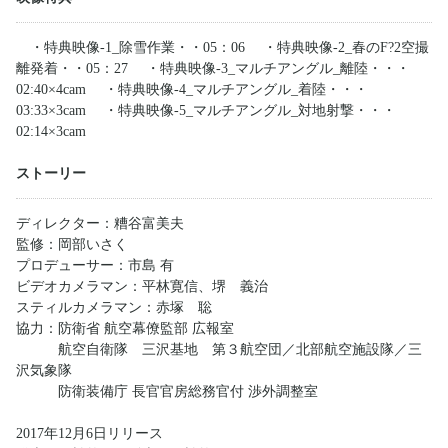
・特典映像-1_除雪作業・・05：06 ・特典映像-2_春のF?2空撮
離発着・・05：27 ・特典映像-3_マルチアングル_離陸・・・
02:40×4cam ・特典映像-4_マルチアングル_着陸・・・
03:33×3cam ・特典映像-5_マルチアングル_対地射撃・・・
02:14×3cam
ストーリー
ディレクター：糟谷富美夫
監修：岡部いさく
プロデューサー：市島 有
ビデオカメラマン：平林寛信、堺 義治
スティルカメラマン：赤塚 聡
協力：防衛省 航空幕僚監部 広報室
航空自衛隊 三沢基地 第３航空団／北部航空施設隊／三
沢気象隊
防衛装備庁 長官官房総務官付 渉外調整室
2017年12月6日リリース