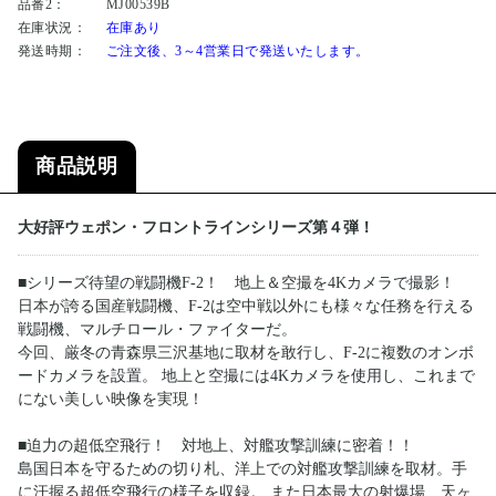
品番2：
MJ00539B
在庫状況：
在庫あり
発送時期：
ご注文後、3～4営業日で発送いたします。
商品説明
大好評ウェポン・フロントラインシリーズ第４弾！
■シリーズ待望の戦闘機F-2！ 地上＆空撮を4Kカメラで撮影！
日本が誇る国産戦闘機、F-2は空中戦以外にも様々な任務を行える
戦闘機、マルチロール・ファイターだ。
今回、厳冬の青森県三沢基地に取材を敢行し、F-2に複数のオンボ
ードカメラを設置。 地上と空撮には4Kカメラを使用し、これまで
にない美しい映像を実現！
■迫力の超低空飛行！ 対地上、対艦攻撃訓練に密着！！
島国日本を守るための切り札、洋上での対艦攻撃訓練を取材。手
に汗握る超低空飛行の様子を収録。 また日本最大の射爆場、天ヶ