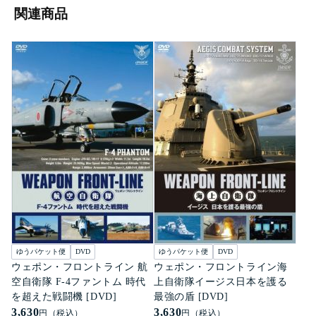
関連商品
ゆうパケット便
DVD
ゆうパケット便
DVD
ウェポン・フロントライン 航
ウェポン・フロントライン海
空自衛隊 F-4ファントム 時代
上自衛隊イージス日本を護る
を超えた戦闘機 [DVD]
最強の盾 [DVD]
3,630
3,630
円（税込）
円（税込）