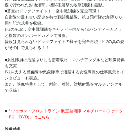
森で行われた対地爆撃、機関砲射撃の攻撃訓練も撮影。
■蒼空のドッグファイト！ 空中戦訓練を完全再現！
自衛隊で最も古い歴史を持つ戦闘機部隊、第３飛行隊の創隊６０
周年記念式典を収録。
F-2のACM：空中戦訓練をキャノピー内から4Kハンディーカメラ
と複数のオンボードカメラで撮影。
普段は見られないドッグファイトの様子を完全再現！F-2の真の姿
がその目で見られる！！
■女性隊員の活躍ぶりにも密着取材！マルチアングルなど映像特典
も充実
F-2を支える整備隊や気象隊等で活躍する女性隊員の仕事風景とイ
ンタビューも実施。
また、映像特典として、離陸、着陸、対地射撃をマルチアングル
で収録！
■
「ウェポン・フロントライン 航空自衛隊 マルチロールファイタ
ーF２（DVD)」はこちら
映像特典