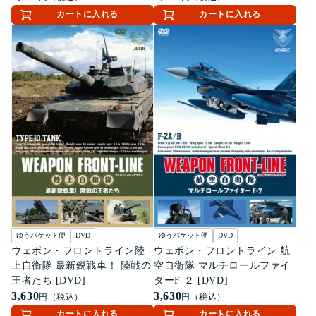
カートに入れる
カートに入れる
ゆうパケット便
DVD
ゆうパケット便
DVD
ウェポン・フロントライン陸
ウェポン・フロントライン 航
上自衛隊 最新鋭戦車！ 陸戦の
空自衛隊 マルチロールファイ
王者たち [DVD]
ターF-２ [DVD]
3,630
3,630
円（税込）
円（税込）
カートに入れる
カートに入れる